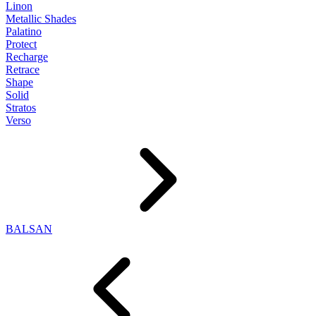
Linon
Metallic Shades
Palatino
Protect
Recharge
Retrace
Shape
Solid
Stratos
Verso
BALSAN