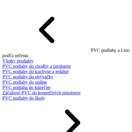
PVC podlahy a Lino
podľa určenia
Všetky produkty
PVC podlahy do chodby a predsiene
PVC podlahy do kuchyne a jedálne
PVC podlahy do obývačky
PVC podlahy do spálne
PVC podlaha do kúpeľne
Záťažové PVC do komerčných priestorov
PVC podlahy do školy