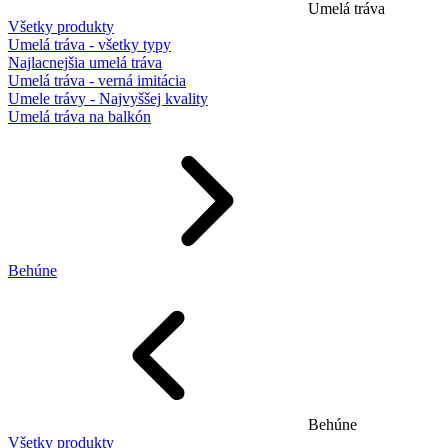
Umelá tráva
Všetky produkty
Umelá tráva - všetky typy
Najlacnejšia umelá tráva
Umelá tráva - verná imitácia
Umele trávy - Najvyššej kvality
Umelá tráva na balkón
Behúne
Behúne
Všetky produkty