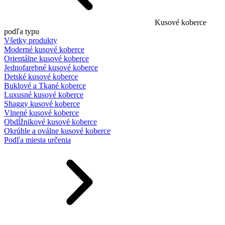
Kusové koberce
podľa typu
Všetky produkty
Moderné kusové koberce
Orientálne kusové koberce
Jednofarebné kusové koberce
Detské kusové koberce
Buklové a Tkané koberce
Luxusné kusové koberce
Shaggy kusové koberce
Vlnené kusové koberce
Obdĺžnikové kusové koberce
Okrúhle a oválne kusové koberce
Podľa miesta určenia