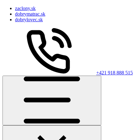
zaclony.sk
dobrymatrac.sk
dobrylovec.sk
+421 918 888 515