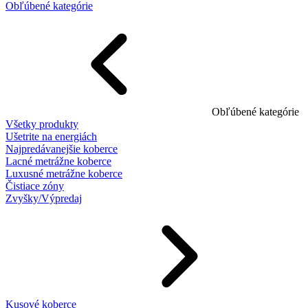
Obľúbené kategórie
Obľúbené kategórie
Všetky produkty
Ušetrite na energiách
Najpredávanejšie koberce
Lacné metrážne koberce
Luxusné metrážne koberce
Čistiace zóny
Zvyšky/Výpredaj
Kusové koberce