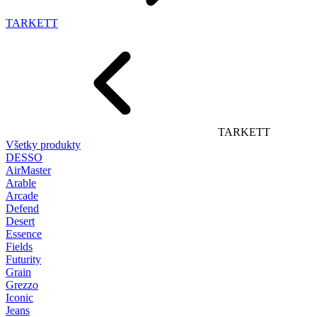
TARKETT
TARKETT
Všetky produkty
DESSO
AirMaster
Arable
Arcade
Defend
Desert
Essence
Fields
Futurity
Grain
Grezzo
Iconic
Jeans