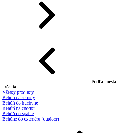
Podľa miesta
určenia
Všetky produkty
Behúň na schody
Behúň do kuchyne
Behúň na chodbu
Behúň do spálne
Behúne do exteriéru (outdoor)