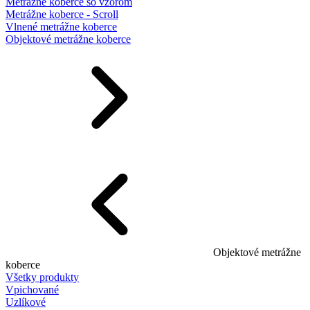
Metrážne koberce so vzorom
Metrážne koberce - Scroll
Vlnené metrážne koberce
Objektové metrážne koberce
Objektové metrážne
koberce
Všetky produkty
Vpichované
Uzlíkové