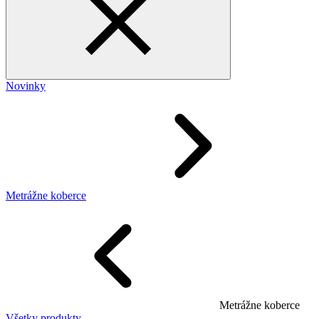
Novinky
Metrážne koberce
Metrážne koberce
Všetky produkty