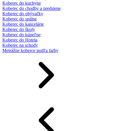
Koberec do kuchyne
Koberec do chodby a predsiene
Koberec do obývačky
Koberec do spálne
Koberec do kancelárie
Koberec do školy
Koberec do kúpeľne
Koberec do Hotela
Koberec na schody
Metrážne koberce podľa farby