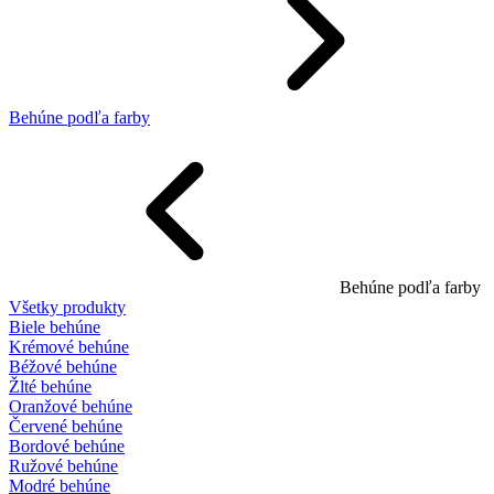
Behúne podľa farby
Behúne podľa farby
Všetky produkty
Biele behúne
Krémové behúne
Béžové behúne
Žlté behúne
Oranžové behúne
Červené behúne
Bordové behúne
Ružové behúne
Modré behúne