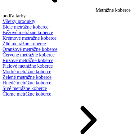
Metrážne koberce
podľa farby
Všetky produkty
Biele metrážne koberce
Béžové metrážne koberce
Krémové metrážne koberce
Žlté metrážne koberce
Oranžové metrážne koberce
Červené metrážne koberce
Ružové metrážne koberce
Fialové metrážne koberce
Modré metrážne koberce
Zelené metrážne koberce
Hnedé metrážne koberce
Sivé metrážne koberce
Čierne metrážne koberce