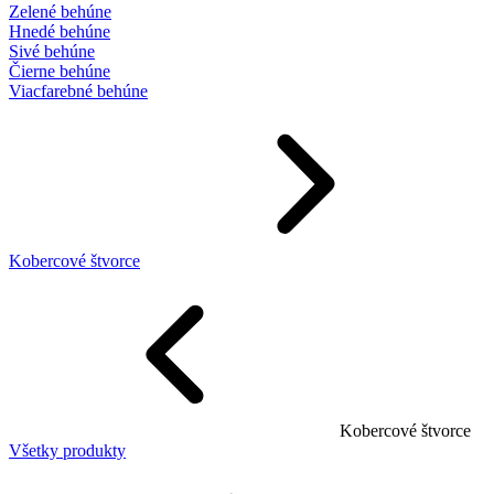
Zelené behúne
Hnedé behúne
Sivé behúne
Čierne behúne
Viacfarebné behúne
Kobercové štvorce
Kobercové štvorce
Všetky produkty