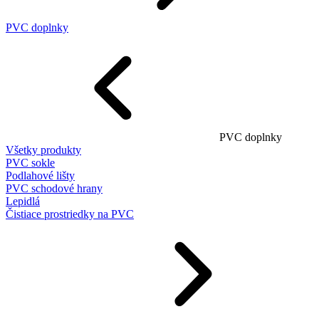
PVC doplnky
PVC doplnky
Všetky produkty
PVC sokle
Podlahové lišty
PVC schodové hrany
Lepidlá
Čistiace prostriedky na PVC