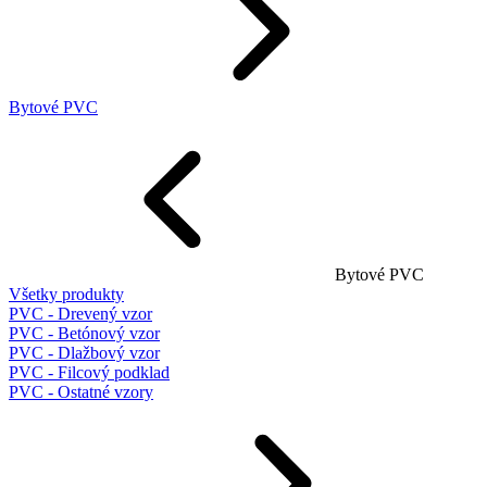
Bytové PVC
Bytové PVC
Všetky produkty
PVC - Drevený vzor
PVC - Betónový vzor
PVC - Dlažbový vzor
PVC - Filcový podklad
PVC - Ostatné vzory