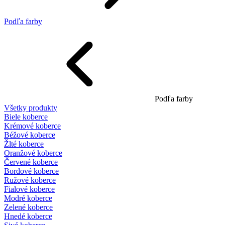
Podľa farby
Podľa farby
Všetky produkty
Biele koberce
Krémové koberce
Béžové koberce
Žlté koberce
Oranžové koberce
Červené koberce
Bordové koberce
Ružové koberce
Fialové koberce
Modré koberce
Zelené koberce
Hnedé koberce