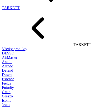
TARKETT
TARKETT
Všetky produkty
DESSO
AirMaster
Arable
Arcade
Defend
Desert
Essence
Fields
Futurity
Grain
Grezzo
Iconic
Jeans