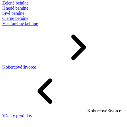
Zelené behúne
Hnedé behúne
Sivé behúne
Čierne behúne
Viacfarebné behúne
Kobercové štvorce
Kobercové štvorce
Všetky produkty