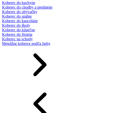
Koberec do kuchyne
Koberec do chodby a predsiene
Koberec do obývačky
Koberec do spálne
Koberec do kancelárie
Koberec do školy
Koberec do kúpeľne
Koberec do Hotela
Koberec na schody
Metrážne koberce podľa farby