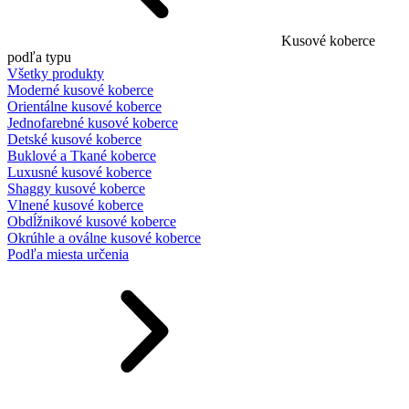
Kusové koberce
podľa typu
Všetky produkty
Moderné kusové koberce
Orientálne kusové koberce
Jednofarebné kusové koberce
Detské kusové koberce
Buklové a Tkané koberce
Luxusné kusové koberce
Shaggy kusové koberce
Vlnené kusové koberce
Obdĺžnikové kusové koberce
Okrúhle a oválne kusové koberce
Podľa miesta určenia