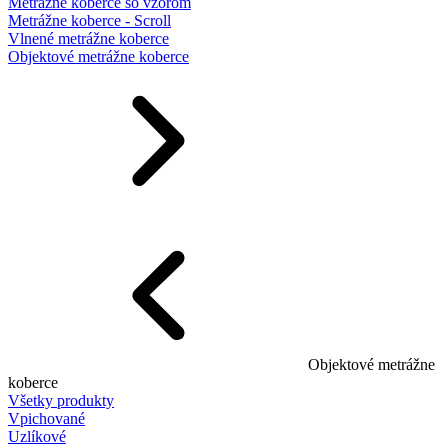
Metrážne koberce so vzorom
Metrážne koberce - Scroll
Vlnené metrážne koberce
Objektové metrážne koberce
Objektové metrážne
koberce
Všetky produkty
Vpichované
Uzlíkové