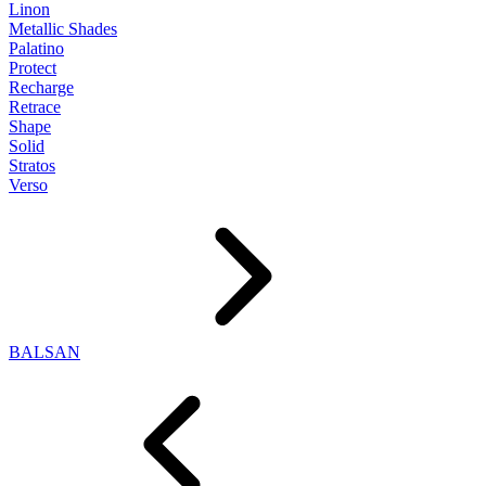
Linon
Metallic Shades
Palatino
Protect
Recharge
Retrace
Shape
Solid
Stratos
Verso
BALSAN