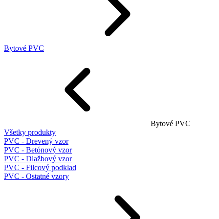
Bytové PVC
Bytové PVC
Všetky produkty
PVC - Drevený vzor
PVC - Betónový vzor
PVC - Dlažbový vzor
PVC - Filcový podklad
PVC - Ostatné vzory