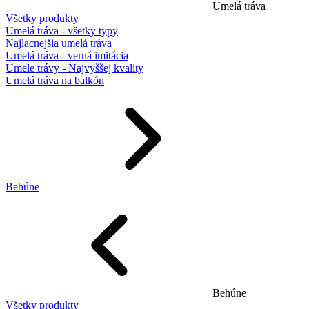
Umelá tráva
Všetky produkty
Umelá tráva - všetky typy
Najlacnejšia umelá tráva
Umelá tráva - verná imitácia
Umele trávy - Najvyššej kvality
Umelá tráva na balkón
Behúne
Behúne
Všetky produkty