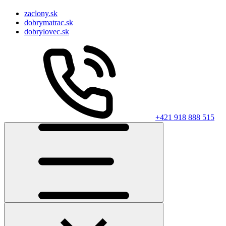
zaclony.sk
dobrymatrac.sk
dobrylovec.sk
+421 918 888 515