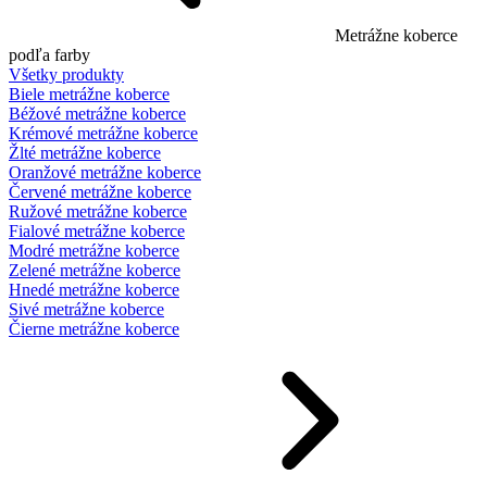
Metrážne koberce
podľa farby
Všetky produkty
Biele metrážne koberce
Béžové metrážne koberce
Krémové metrážne koberce
Žlté metrážne koberce
Oranžové metrážne koberce
Červené metrážne koberce
Ružové metrážne koberce
Fialové metrážne koberce
Modré metrážne koberce
Zelené metrážne koberce
Hnedé metrážne koberce
Sivé metrážne koberce
Čierne metrážne koberce