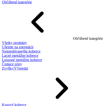
Obľúbené kategórie
Obľúbené kategórie
Všetky produkty
Ušetrite na energiách
Najpredávanejšie koberce
Lacné metrážne koberce
Luxusné metrážne koberce
Čistiace zóny
Zvyšky/Výpredaj
Kusové koberce