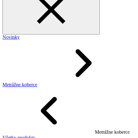
Novinky
Metrážne koberce
Metrážne koberce
Všetky produkty