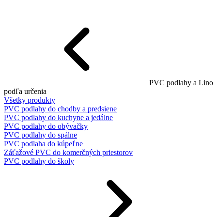
PVC podlahy a Lino
podľa určenia
Všetky produkty
PVC podlahy do chodby a predsiene
PVC podlahy do kuchyne a jedálne
PVC podlahy do obývačky
PVC podlahy do spálne
PVC podlaha do kúpeľne
Záťažové PVC do komerčných priestorov
PVC podlahy do školy