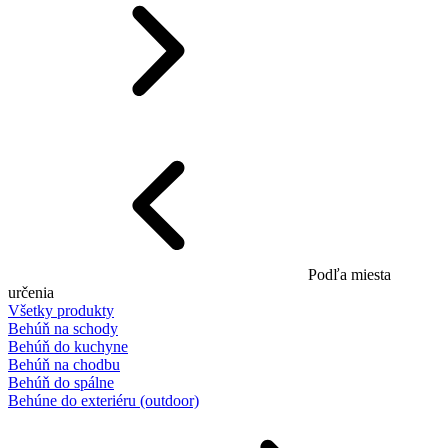
Podľa miesta
určenia
Všetky produkty
Behúň na schody
Behúň do kuchyne
Behúň na chodbu
Behúň do spálne
Behúne do exteriéru (outdoor)