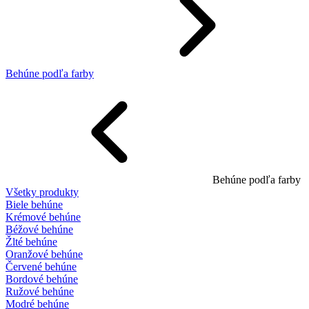
Behúne podľa farby
Behúne podľa farby
Všetky produkty
Biele behúne
Krémové behúne
Béžové behúne
Žlté behúne
Oranžové behúne
Červené behúne
Bordové behúne
Ružové behúne
Modré behúne