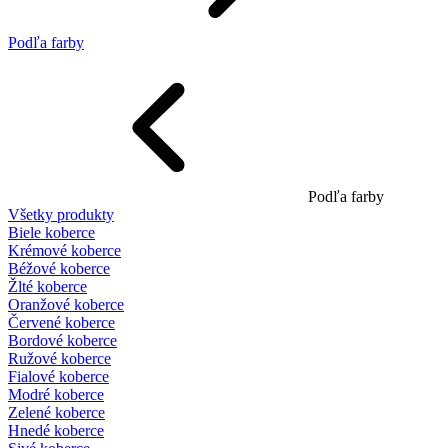
Podľa farby
Podľa farby
Všetky produkty
Biele koberce
Krémové koberce
Béžové koberce
Žlté koberce
Oranžové koberce
Červené koberce
Bordové koberce
Ružové koberce
Fialové koberce
Modré koberce
Zelené koberce
Hnedé koberce