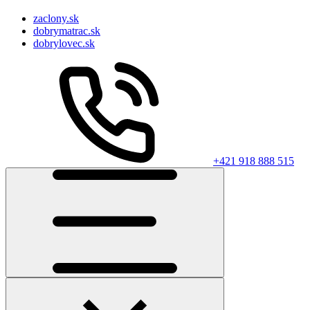
zaclony.sk
dobrymatrac.sk
dobrylovec.sk
+421 918 888 515