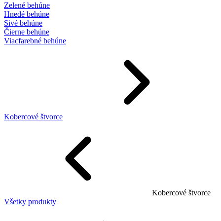
Zelené behúne
Hnedé behúne
Sivé behúne
Čierne behúne
Viacfarebné behúne
Kobercové štvorce
Kobercové štvorce
Všetky produkty