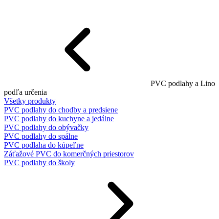
PVC podlahy a Lino
podľa určenia
Všetky produkty
PVC podlahy do chodby a predsiene
PVC podlahy do kuchyne a jedálne
PVC podlahy do obývačky
PVC podlahy do spálne
PVC podlaha do kúpeľne
Záťažové PVC do komerčných priestorov
PVC podlahy do školy