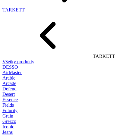
TARKETT
TARKETT
Všetky produkty
DESSO
AirMaster
Arable
Arcade
Defend
Desert
Essence
Fields
Futurity
Grain
Grezzo
Iconic
Jeans