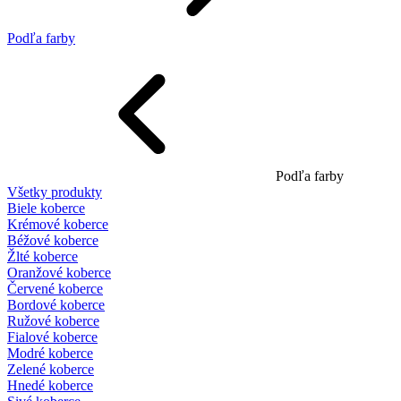
Podľa farby
Podľa farby
Všetky produkty
Biele koberce
Krémové koberce
Béžové koberce
Žlté koberce
Oranžové koberce
Červené koberce
Bordové koberce
Ružové koberce
Fialové koberce
Modré koberce
Zelené koberce
Hnedé koberce