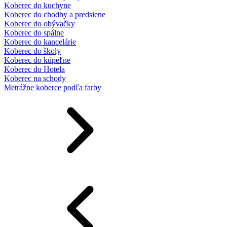
Koberec do kuchyne
Koberec do chodby a predsiene
Koberec do obývačky
Koberec do spálne
Koberec do kancelárie
Koberec do školy
Koberec do kúpeľne
Koberec do Hotela
Koberec na schody
Metrážne koberce podľa farby