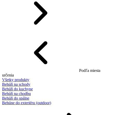
Podľa miesta
určenia
Všetky produkty
Behúň na schody
Behúň do kuchyne
Behúň na chodbu
Behúň do spálne
Behúne do exteriéru (outdoor)