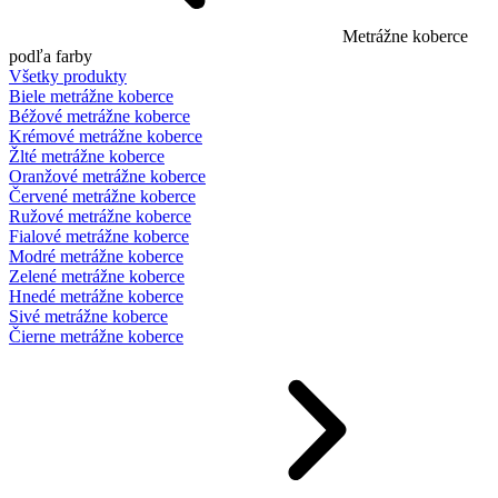
Metrážne koberce
podľa farby
Všetky produkty
Biele metrážne koberce
Béžové metrážne koberce
Krémové metrážne koberce
Žlté metrážne koberce
Oranžové metrážne koberce
Červené metrážne koberce
Ružové metrážne koberce
Fialové metrážne koberce
Modré metrážne koberce
Zelené metrážne koberce
Hnedé metrážne koberce
Sivé metrážne koberce
Čierne metrážne koberce