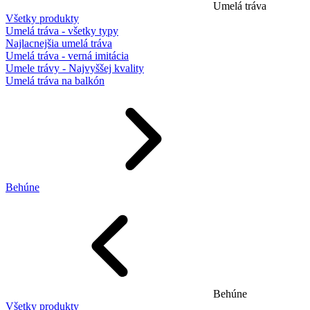
Umelá tráva
Všetky produkty
Umelá tráva - všetky typy
Najlacnejšia umelá tráva
Umelá tráva - verná imitácia
Umele trávy - Najvyššej kvality
Umelá tráva na balkón
Behúne
Behúne
Všetky produkty