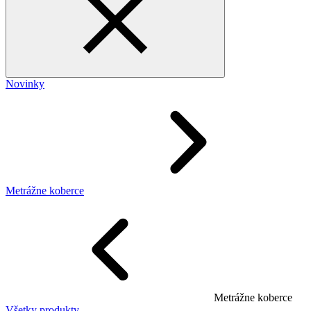
Novinky
Metrážne koberce
Metrážne koberce
Všetky produkty