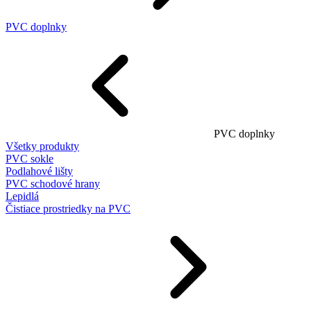
PVC doplnky
PVC doplnky
Všetky produkty
PVC sokle
Podlahové lišty
PVC schodové hrany
Lepidlá
Čistiace prostriedky na PVC