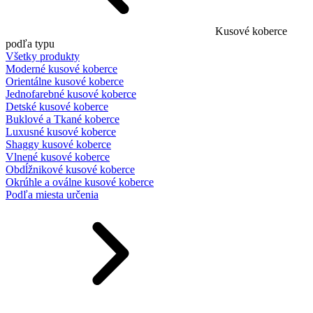
Kusové koberce
podľa typu
Všetky produkty
Moderné kusové koberce
Orientálne kusové koberce
Jednofarebné kusové koberce
Detské kusové koberce
Buklové a Tkané koberce
Luxusné kusové koberce
Shaggy kusové koberce
Vlnené kusové koberce
Obdĺžnikové kusové koberce
Okrúhle a oválne kusové koberce
Podľa miesta určenia