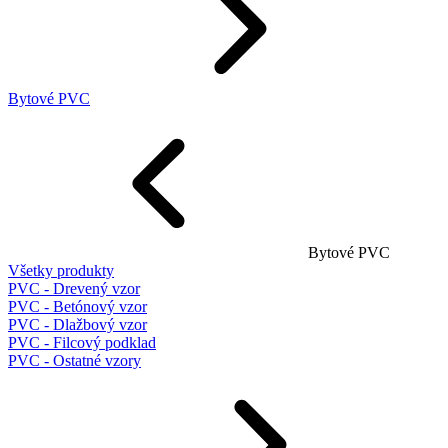
Bytové PVC
Bytové PVC
Všetky produkty
PVC - Drevený vzor
PVC - Betónový vzor
PVC - Dlažbový vzor
PVC - Filcový podklad
PVC - Ostatné vzory