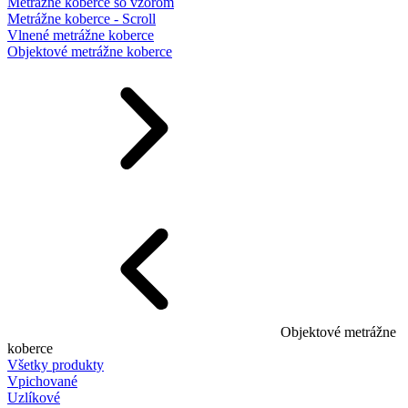
Metrážne koberce so vzorom
Metrážne koberce - Scroll
Vlnené metrážne koberce
Objektové metrážne koberce
Objektové metrážne
koberce
Všetky produkty
Vpichované
Uzlíkové