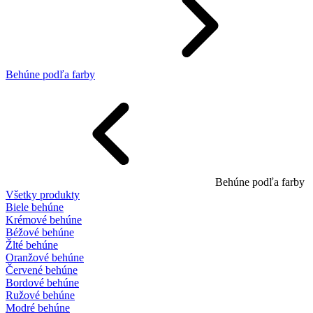
Behúne podľa farby
Behúne podľa farby
Všetky produkty
Biele behúne
Krémové behúne
Béžové behúne
Žlté behúne
Oranžové behúne
Červené behúne
Bordové behúne
Ružové behúne
Modré behúne