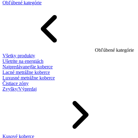
Obľúbené kategórie
Obľúbené kategórie
Všetky produkty
Ušetrite na energiách
Najpredávanejšie koberce
Lacné metrážne koberce
Luxusné metrážne koberce
Čistiace zóny
Zvyšky/Výpredaj
Kusové koberce