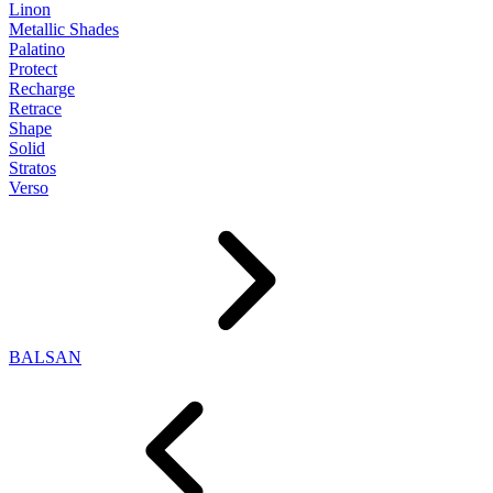
Linon
Metallic Shades
Palatino
Protect
Recharge
Retrace
Shape
Solid
Stratos
Verso
BALSAN