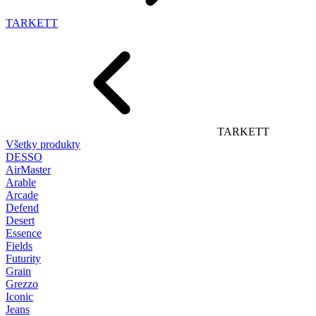
TARKETT
TARKETT
Všetky produkty
DESSO
AirMaster
Arable
Arcade
Defend
Desert
Essence
Fields
Futurity
Grain
Grezzo
Iconic
Jeans