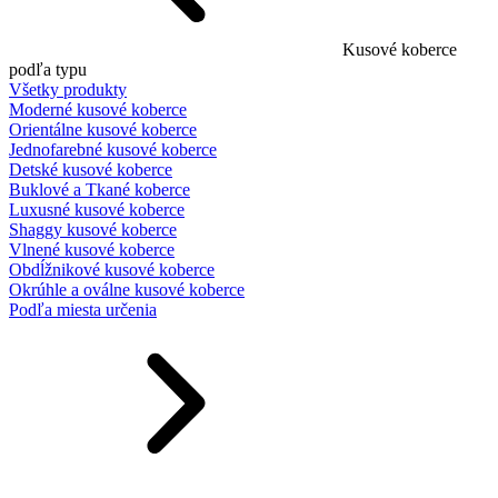
Kusové koberce
podľa typu
Všetky produkty
Moderné kusové koberce
Orientálne kusové koberce
Jednofarebné kusové koberce
Detské kusové koberce
Buklové a Tkané koberce
Luxusné kusové koberce
Shaggy kusové koberce
Vlnené kusové koberce
Obdĺžnikové kusové koberce
Okrúhle a oválne kusové koberce
Podľa miesta určenia