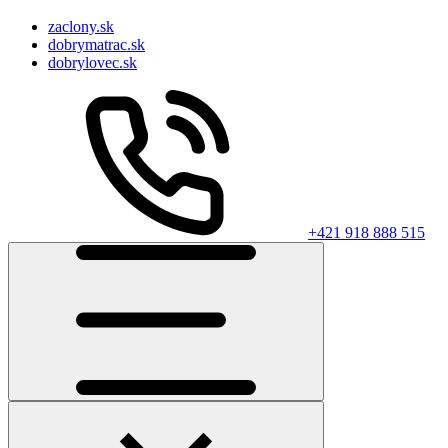
zaclony.sk
dobrymatrac.sk
dobrylovec.sk
+421 918 888 515