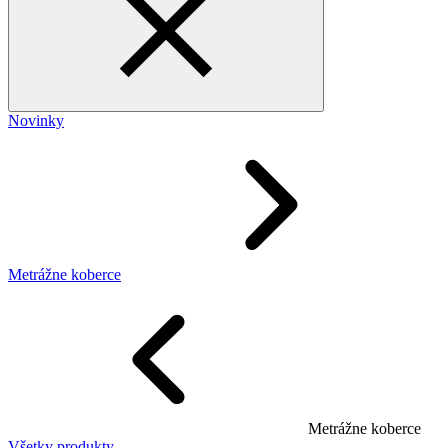
Novinky
Metrážne koberce
Metrážne koberce
Všetky produkty