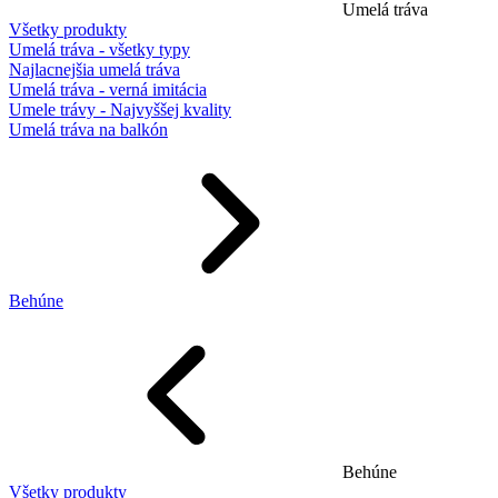
Umelá tráva
Všetky produkty
Umelá tráva - všetky typy
Najlacnejšia umelá tráva
Umelá tráva - verná imitácia
Umele trávy - Najvyššej kvality
Umelá tráva na balkón
Behúne
Behúne
Všetky produkty