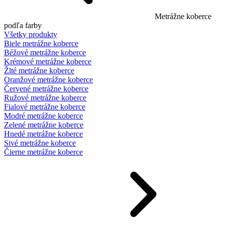
Metrážne koberce
podľa farby
Všetky produkty
Biele metrážne koberce
Béžové metrážne koberce
Krémové metrážne koberce
Žlté metrážne koberce
Oranžové metrážne koberce
Červené metrážne koberce
Ružové metrážne koberce
Fialové metrážne koberce
Modré metrážne koberce
Zelené metrážne koberce
Hnedé metrážne koberce
Sivé metrážne koberce
Čierne metrážne koberce