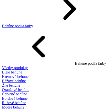
Behúne podľa farby
Behúne podľa farby
Všetky produkty
Biele behúne
Krémové behúne
Béžové behúne
Žlté behúne
Oranžové behúne
Červené behúne
Bordové behúne
Ružové behúne
Modré behúne