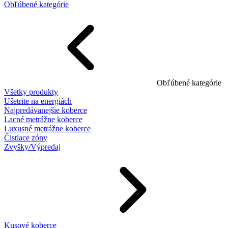
Obľúbené kategórie
Obľúbené kategórie
Všetky produkty
Ušetrite na energiách
Najpredávanejšie koberce
Lacné metrážne koberce
Luxusné metrážne koberce
Čistiace zóny
Zvyšky/Výpredaj
Kusové koberce