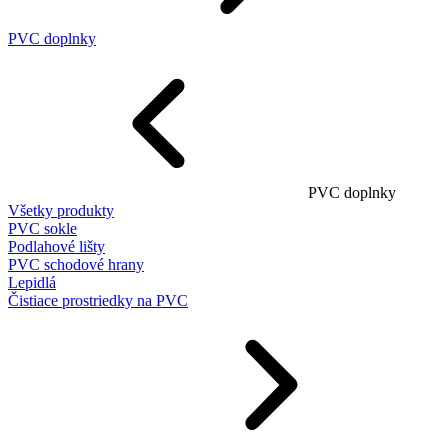
PVC doplnky
PVC doplnky
Všetky produkty
PVC sokle
Podlahové lišty
PVC schodové hrany
Lepidlá
Čistiace prostriedky na PVC