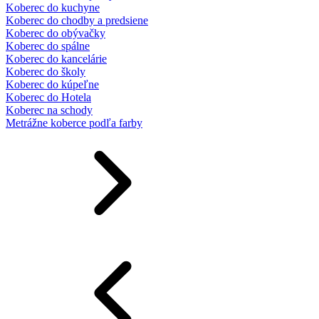
Koberec do kuchyne
Koberec do chodby a predsiene
Koberec do obývačky
Koberec do spálne
Koberec do kancelárie
Koberec do školy
Koberec do kúpeľne
Koberec do Hotela
Koberec na schody
Metrážne koberce podľa farby