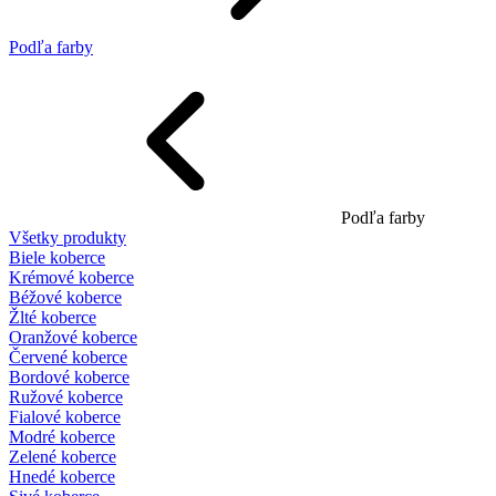
Podľa farby
Podľa farby
Všetky produkty
Biele koberce
Krémové koberce
Béžové koberce
Žlté koberce
Oranžové koberce
Červené koberce
Bordové koberce
Ružové koberce
Fialové koberce
Modré koberce
Zelené koberce
Hnedé koberce