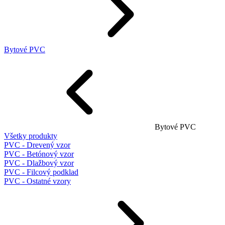
Bytové PVC
Bytové PVC
Všetky produkty
PVC - Drevený vzor
PVC - Betónový vzor
PVC - Dlažbový vzor
PVC - Filcový podklad
PVC - Ostatné vzory