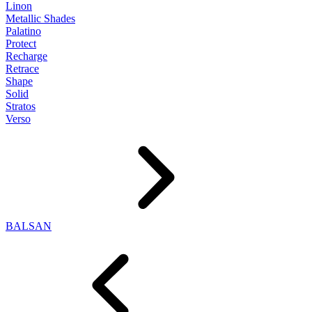
Linon
Metallic Shades
Palatino
Protect
Recharge
Retrace
Shape
Solid
Stratos
Verso
BALSAN