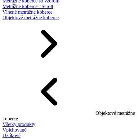
Metrážne koberce so vzorom
Metrážne koberce - Scroll
Vlnené metrážne koberce
Objektové metrážne koberce
Objektové metrážne
koberce
Všetky produkty
Vpichované
Uzlíkové