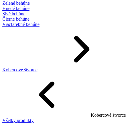
Zelené behúne
Hnedé behúne
Sivé behúne
Čierne behúne
Viacfarebné behúne
Kobercové štvorce
Kobercové štvorce
Všetky produkty