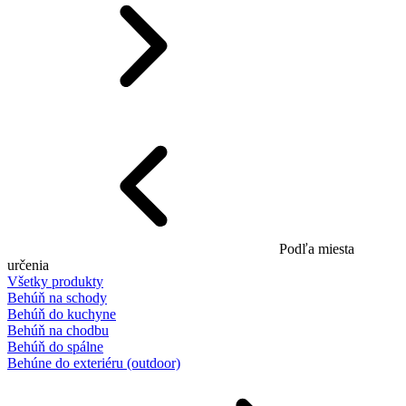
Podľa miesta
určenia
Všetky produkty
Behúň na schody
Behúň do kuchyne
Behúň na chodbu
Behúň do spálne
Behúne do exteriéru (outdoor)