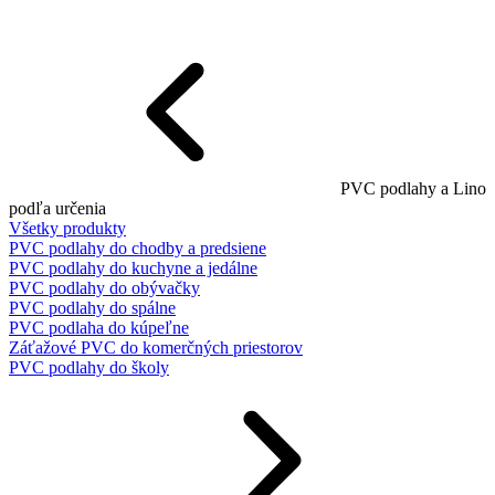
PVC podlahy a Lino
podľa určenia
Všetky produkty
PVC podlahy do chodby a predsiene
PVC podlahy do kuchyne a jedálne
PVC podlahy do obývačky
PVC podlahy do spálne
PVC podlaha do kúpeľne
Záťažové PVC do komerčných priestorov
PVC podlahy do školy