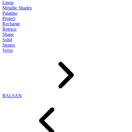
Linon
Metallic Shades
Palatino
Protect
Recharge
Retrace
Shape
Solid
Stratos
Verso
BALSAN