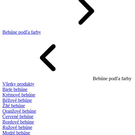
Behúne podľa farby
Behúne podľa farby
Všetky produkty
Biele behúne
Krémové behúne
Béžové behúne
Žlté behúne
Oranžové behúne
Červené behúne
Bordové behúne
Ružové behúne
Modré behúne