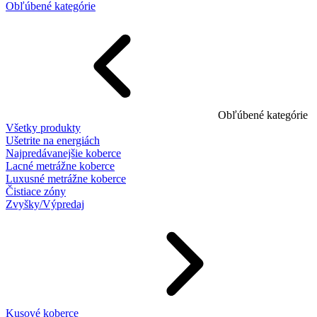
Obľúbené kategórie
Obľúbené kategórie
Všetky produkty
Ušetrite na energiách
Najpredávanejšie koberce
Lacné metrážne koberce
Luxusné metrážne koberce
Čistiace zóny
Zvyšky/Výpredaj
Kusové koberce