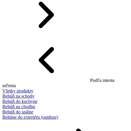
Podľa miesta
určenia
Všetky produkty
Behúň na schody
Behúň do kuchyne
Behúň na chodbu
Behúň do spálne
Behúne do exteriéru (outdoor)