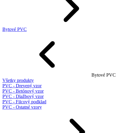
Bytové PVC
Bytové PVC
Všetky produkty
PVC - Drevený vzor
PVC - Betónový vzor
PVC - Dlažbový vzor
PVC - Filcový podklad
PVC - Ostatné vzory