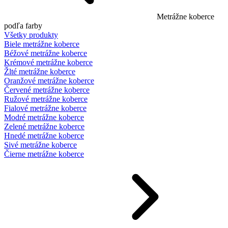
Metrážne koberce
podľa farby
Všetky produkty
Biele metrážne koberce
Béžové metrážne koberce
Krémové metrážne koberce
Žlté metrážne koberce
Oranžové metrážne koberce
Červené metrážne koberce
Ružové metrážne koberce
Fialové metrážne koberce
Modré metrážne koberce
Zelené metrážne koberce
Hnedé metrážne koberce
Sivé metrážne koberce
Čierne metrážne koberce