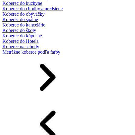
Koberec do kuchyne
Koberec do chodby a predsiene
Koberec do obývačky
Koberec do spálne
Koberec do kancelárie
Koberec do školy
Koberec do kúpeľne
Koberec do Hotela
Koberec na schody
Metrážne koberce podľa farby