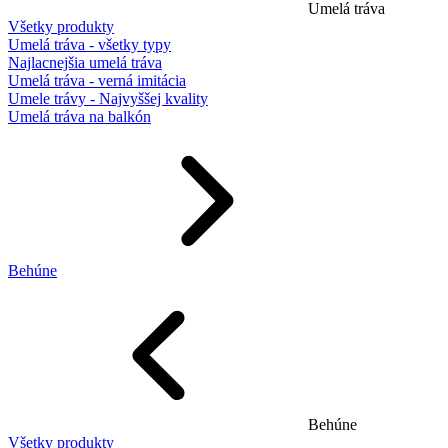
Umelá tráva
Všetky produkty
Umelá tráva - všetky typy
Najlacnejšia umelá tráva
Umelá tráva - verná imitácia
Umele trávy - Najvyššej kvality
Umelá tráva na balkón
Behúne
Behúne
Všetky produkty