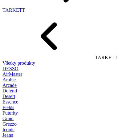
TARKETT
TARKETT
Všetky produkty
DESSO
AirMaster
Arable
Arcade
Defend
Desert
Essence
Fields
Futurity
Grain
Grezzo
Iconic
Jeans