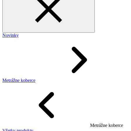
Novinky
Metrážne koberce
Metrážne koberce
Všetky produkty