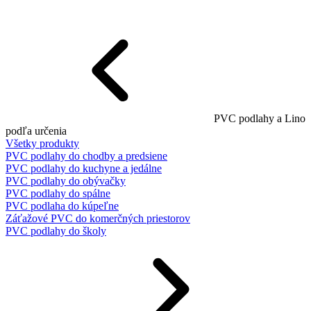
PVC podlahy a Lino
podľa určenia
Všetky produkty
PVC podlahy do chodby a predsiene
PVC podlahy do kuchyne a jedálne
PVC podlahy do obývačky
PVC podlahy do spálne
PVC podlaha do kúpeľne
Záťažové PVC do komerčných priestorov
PVC podlahy do školy