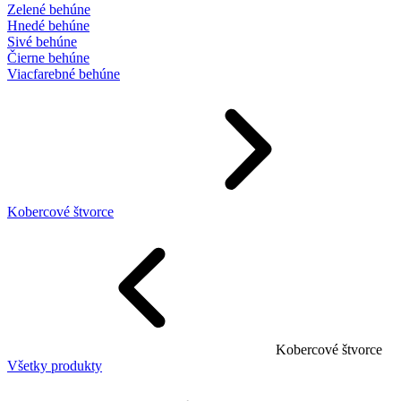
Zelené behúne
Hnedé behúne
Sivé behúne
Čierne behúne
Viacfarebné behúne
Kobercové štvorce
Kobercové štvorce
Všetky produkty