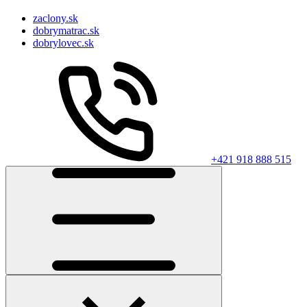
zaclony.sk
dobrymatrac.sk
dobrylovec.sk
+421 918 888 515