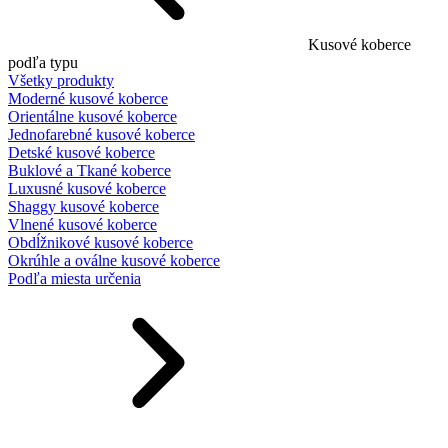
Kusové koberce
podľa typu
Všetky produkty
Moderné kusové koberce
Orientálne kusové koberce
Jednofarebné kusové koberce
Detské kusové koberce
Buklové a Tkané koberce
Luxusné kusové koberce
Shaggy kusové koberce
Vlnené kusové koberce
Obdĺžnikové kusové koberce
Okrúhle a oválne kusové koberce
Podľa miesta určenia