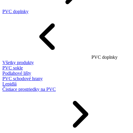
PVC doplnky
PVC doplnky
Všetky produkty
PVC sokle
Podlahové lišty
PVC schodové hrany
Lepidlá
Čistiace prostriedky na PVC