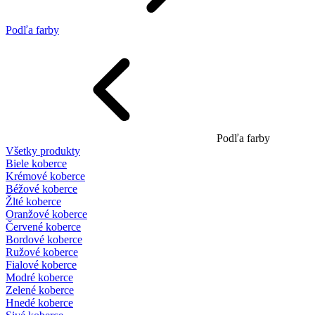
Podľa farby
Podľa farby
Všetky produkty
Biele koberce
Krémové koberce
Béžové koberce
Žlté koberce
Oranžové koberce
Červené koberce
Bordové koberce
Ružové koberce
Fialové koberce
Modré koberce
Zelené koberce
Hnedé koberce