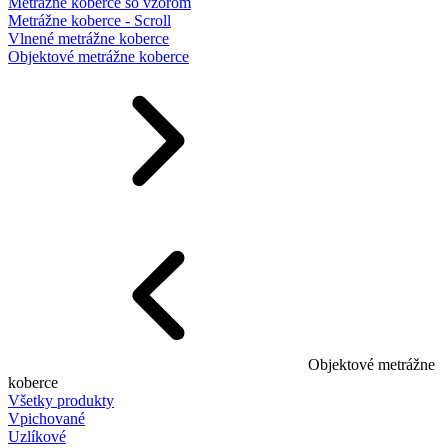
Metrážne koberce so vzorom
Metrážne koberce - Scroll
Vlnené metrážne koberce
Objektové metrážne koberce
Objektové metrážne
koberce
Všetky produkty
Vpichované
Uzlíkové