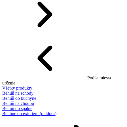
Podľa miesta
určenia
Všetky produkty
Behúň na schody
Behúň do kuchyne
Behúň na chodbu
Behúň do spálne
Behúne do exteriéru (outdoor)