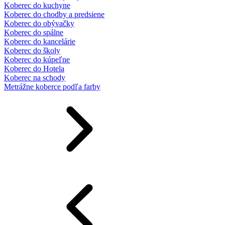
Koberec do kuchyne
Koberec do chodby a predsiene
Koberec do obývačky
Koberec do spálne
Koberec do kancelárie
Koberec do školy
Koberec do kúpeľne
Koberec do Hotela
Koberec na schody
Metrážne koberce podľa farby