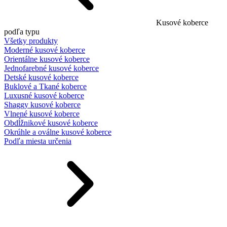
Kusové koberce
podľa typu
Všetky produkty
Moderné kusové koberce
Orientálne kusové koberce
Jednofarebné kusové koberce
Detské kusové koberce
Buklové a Tkané koberce
Luxusné kusové koberce
Shaggy kusové koberce
Vlnené kusové koberce
Obdĺžnikové kusové koberce
Okrúhle a oválne kusové koberce
Podľa miesta určenia