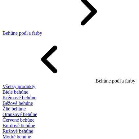
Behúne podľa farby
Behúne podľa farby
Všetky produkty
Biele behúne
Krémové behúne
Béžové behúne
Žlté behúne
Oranžové behúne
Červené behúne
Bordové behúne
Ružové behúne
Modré behúne