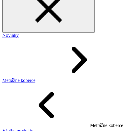
Novinky
Metrážne koberce
Metrážne koberce
Všetky produkty