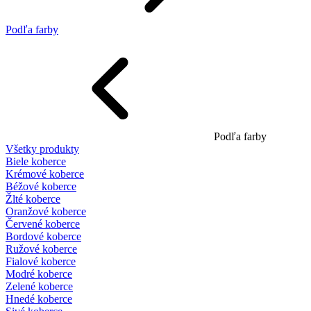
Podľa farby
Podľa farby
Všetky produkty
Biele koberce
Krémové koberce
Béžové koberce
Žlté koberce
Oranžové koberce
Červené koberce
Bordové koberce
Ružové koberce
Fialové koberce
Modré koberce
Zelené koberce
Hnedé koberce