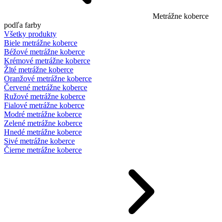
Metrážne koberce
podľa farby
Všetky produkty
Biele metrážne koberce
Béžové metrážne koberce
Krémové metrážne koberce
Žlté metrážne koberce
Oranžové metrážne koberce
Červené metrážne koberce
Ružové metrážne koberce
Fialové metrážne koberce
Modré metrážne koberce
Zelené metrážne koberce
Hnedé metrážne koberce
Sivé metrážne koberce
Čierne metrážne koberce