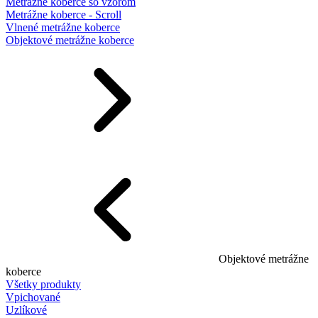
Metrážne koberce so vzorom
Metrážne koberce - Scroll
Vlnené metrážne koberce
Objektové metrážne koberce
Objektové metrážne
koberce
Všetky produkty
Vpichované
Uzlíkové