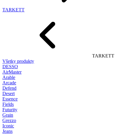
TARKETT
TARKETT
Všetky produkty
DESSO
AirMaster
Arable
Arcade
Defend
Desert
Essence
Fields
Futurity
Grain
Grezzo
Iconic
Jeans