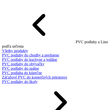
PVC podlahy a Lino
podľa určenia
Všetky produkty
PVC podlahy do chodby a predsiene
PVC podlahy do kuchyne a jedálne
PVC podlahy do obývačky
PVC podlahy do spálne
PVC podlaha do kúpeľne
Záťažové PVC do komerčných priestorov
PVC podlahy do školy