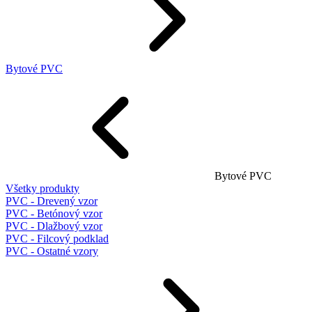
Bytové PVC
Bytové PVC
Všetky produkty
PVC - Drevený vzor
PVC - Betónový vzor
PVC - Dlažbový vzor
PVC - Filcový podklad
PVC - Ostatné vzory