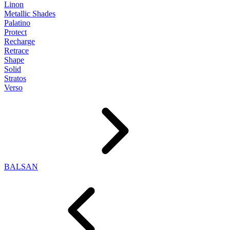
Linon
Metallic Shades
Palatino
Protect
Recharge
Retrace
Shape
Solid
Stratos
Verso
BALSAN