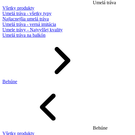
Umelá tráva
Všetky produkty
Umelá tráva - všetky typy
Najlacnejšia umelá tráva
Umelá tráva - verná imitácia
Umele trávy - Najvyššej kvality
Umelá tráva na balkón
Behúne
Behúne
Všetky produkty