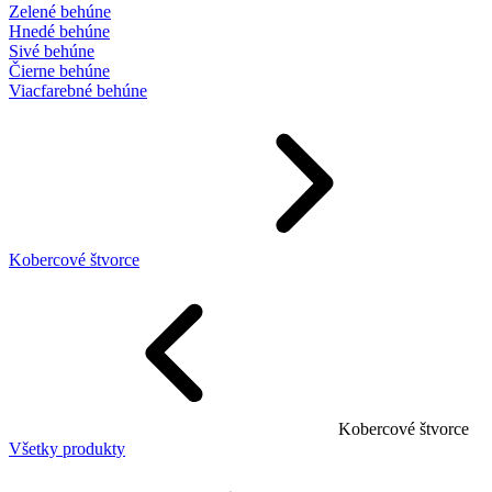
Zelené behúne
Hnedé behúne
Sivé behúne
Čierne behúne
Viacfarebné behúne
Kobercové štvorce
Kobercové štvorce
Všetky produkty