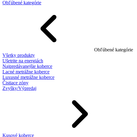
Obľúbené kategórie
Obľúbené kategórie
Všetky produkty
Ušetrite na energiách
Najpredávanejšie koberce
Lacné metrážne koberce
Luxusné metrážne koberce
Čistiace zóny
Zvyšky/Výpredaj
Kusové koberce