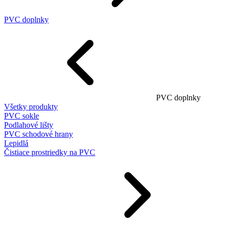
PVC doplnky
PVC doplnky
Všetky produkty
PVC sokle
Podlahové lišty
PVC schodové hrany
Lepidlá
Čistiace prostriedky na PVC