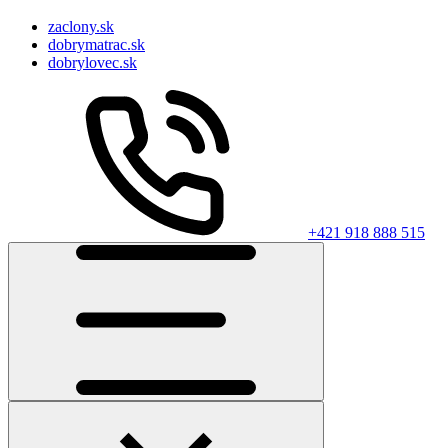
zaclony.sk
dobrymatrac.sk
dobrylovec.sk
+421 918 888 515