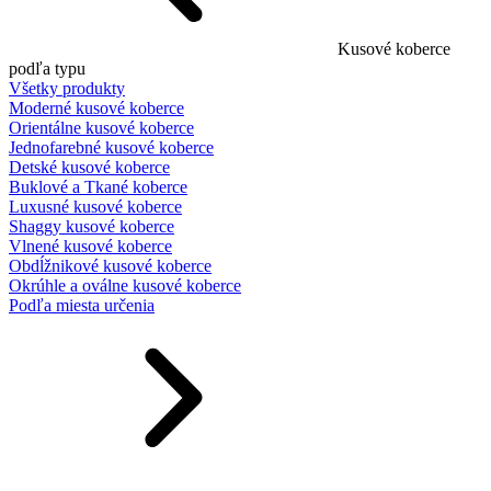
Kusové koberce
podľa typu
Všetky produkty
Moderné kusové koberce
Orientálne kusové koberce
Jednofarebné kusové koberce
Detské kusové koberce
Buklové a Tkané koberce
Luxusné kusové koberce
Shaggy kusové koberce
Vlnené kusové koberce
Obdĺžnikové kusové koberce
Okrúhle a oválne kusové koberce
Podľa miesta určenia