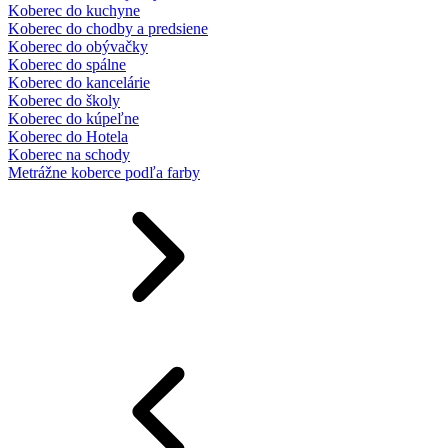
Koberec do kuchyne
Koberec do chodby a predsiene
Koberec do obývačky
Koberec do spálne
Koberec do kancelárie
Koberec do školy
Koberec do kúpeľne
Koberec do Hotela
Koberec na schody
Metrážne koberce podľa farby