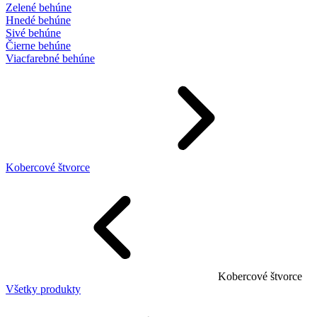
Zelené behúne
Hnedé behúne
Sivé behúne
Čierne behúne
Viacfarebné behúne
Kobercové štvorce
Kobercové štvorce
Všetky produkty