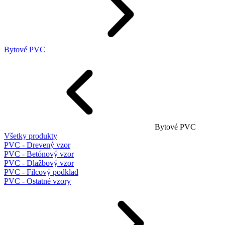
Bytové PVC
Bytové PVC
Všetky produkty
PVC - Drevený vzor
PVC - Betónový vzor
PVC - Dlažbový vzor
PVC - Filcový podklad
PVC - Ostatné vzory