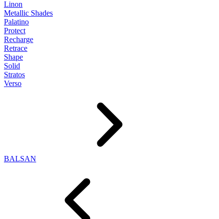
Linon
Metallic Shades
Palatino
Protect
Recharge
Retrace
Shape
Solid
Stratos
Verso
BALSAN