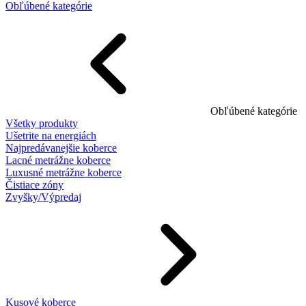
Obľúbené kategórie
Obľúbené kategórie
Všetky produkty
Ušetrite na energiách
Najpredávanejšie koberce
Lacné metrážne koberce
Luxusné metrážne koberce
Čistiace zóny
Zvyšky/Výpredaj
Kusové koberce