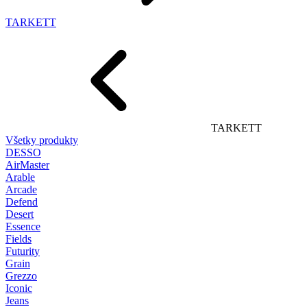
TARKETT
TARKETT
Všetky produkty
DESSO
AirMaster
Arable
Arcade
Defend
Desert
Essence
Fields
Futurity
Grain
Grezzo
Iconic
Jeans