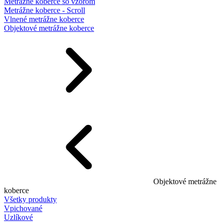
Metrážne koberce so vzorom
Metrážne koberce - Scroll
Vlnené metrážne koberce
Objektové metrážne koberce
Objektové metrážne
koberce
Všetky produkty
Vpichované
Uzlíkové