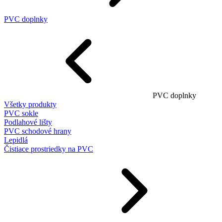
PVC doplnky
PVC doplnky
Všetky produkty
PVC sokle
Podlahové lišty
PVC schodové hrany
Lepidlá
Čistiace prostriedky na PVC