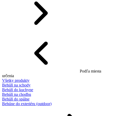
Podľa miesta
určenia
Všetky produkty
Behúň na schody
Behúň do kuchyne
Behúň na chodbu
Behúň do spálne
Behúne do exteriéru (outdoor)