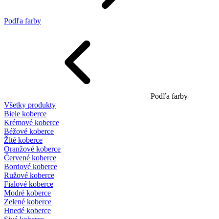
Podľa farby
Podľa farby
Všetky produkty
Biele koberce
Krémové koberce
Béžové koberce
Žlté koberce
Oranžové koberce
Červené koberce
Bordové koberce
Ružové koberce
Fialové koberce
Modré koberce
Zelené koberce
Hnedé koberce