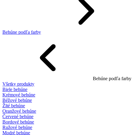
Behúne podľa farby
Behúne podľa farby
Všetky produkty
Biele behúne
Krémové behúne
Béžové behúne
Žlté behúne
Oranžové behúne
Červené behúne
Bordové behúne
Ružové behúne
Modré behúne