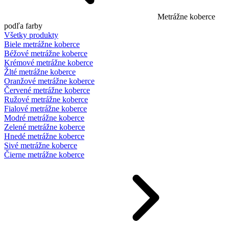
Metrážne koberce
podľa farby
Všetky produkty
Biele metrážne koberce
Béžové metrážne koberce
Krémové metrážne koberce
Žlté metrážne koberce
Oranžové metrážne koberce
Červené metrážne koberce
Ružové metrážne koberce
Fialové metrážne koberce
Modré metrážne koberce
Zelené metrážne koberce
Hnedé metrážne koberce
Sivé metrážne koberce
Čierne metrážne koberce