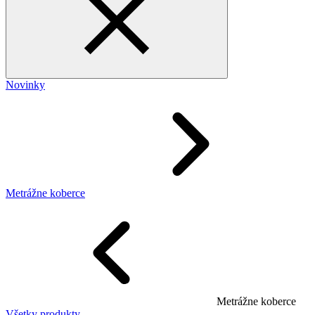
Novinky
Metrážne koberce
Metrážne koberce
Všetky produkty