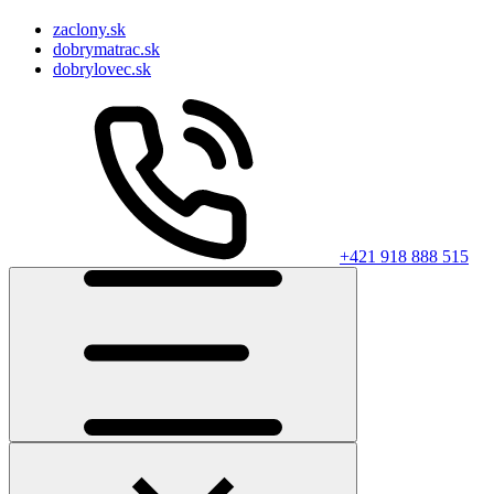
zaclony.sk
dobrymatrac.sk
dobrylovec.sk
+421 918 888 515