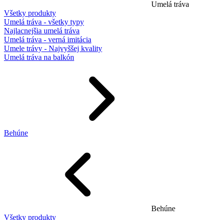
Umelá tráva
Všetky produkty
Umelá tráva - všetky typy
Najlacnejšia umelá tráva
Umelá tráva - verná imitácia
Umele trávy - Najvyššej kvality
Umelá tráva na balkón
Behúne
Behúne
Všetky produkty