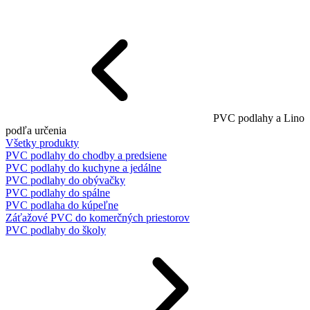
PVC podlahy a Lino
podľa určenia
Všetky produkty
PVC podlahy do chodby a predsiene
PVC podlahy do kuchyne a jedálne
PVC podlahy do obývačky
PVC podlahy do spálne
PVC podlaha do kúpeľne
Záťažové PVC do komerčných priestorov
PVC podlahy do školy