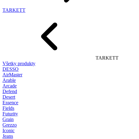
TARKETT
TARKETT
Všetky produkty
DESSO
AirMaster
Arable
Arcade
Defend
Desert
Essence
Fields
Futurity
Grain
Grezzo
Iconic
Jeans