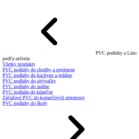
PVC podlahy a Lino
podľa určenia
Všetky produkty
PVC podlahy do chodby a predsiene
PVC podlahy do kuchyne a jedálne
PVC podlahy do obývačky
PVC podlahy do spálne
PVC podlaha do kúpeľne
Záťažové PVC do komerčných priestorov
PVC podlahy do školy