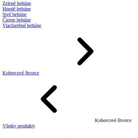
Zelené behúne
Hnedé behúne
Sivé behúne
Čierne behúne
Viacfarebné behúne
Kobercové štvorce
Kobercové štvorce
Všetky produkty