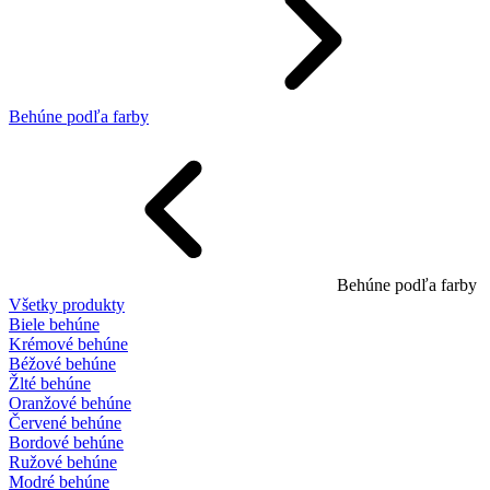
Behúne podľa farby
Behúne podľa farby
Všetky produkty
Biele behúne
Krémové behúne
Béžové behúne
Žlté behúne
Oranžové behúne
Červené behúne
Bordové behúne
Ružové behúne
Modré behúne