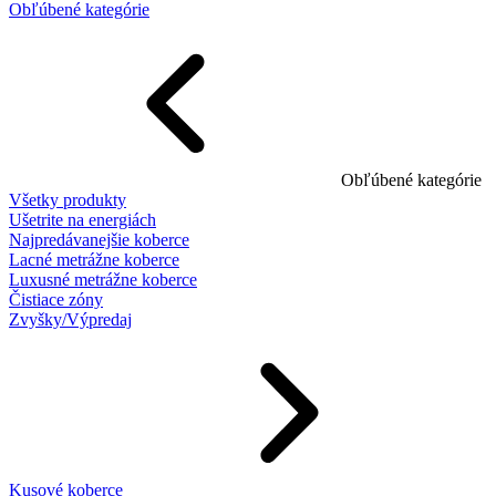
Obľúbené kategórie
Obľúbené kategórie
Všetky produkty
Ušetrite na energiách
Najpredávanejšie koberce
Lacné metrážne koberce
Luxusné metrážne koberce
Čistiace zóny
Zvyšky/Výpredaj
Kusové koberce