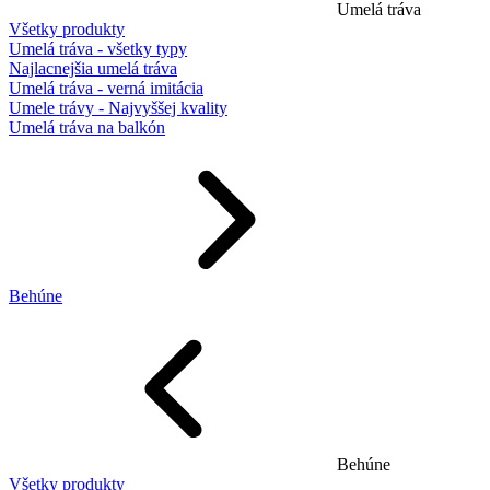
Umelá tráva
Všetky produkty
Umelá tráva - všetky typy
Najlacnejšia umelá tráva
Umelá tráva - verná imitácia
Umele trávy - Najvyššej kvality
Umelá tráva na balkón
Behúne
Behúne
Všetky produkty