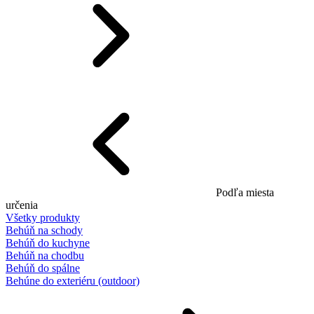
Podľa miesta
určenia
Všetky produkty
Behúň na schody
Behúň do kuchyne
Behúň na chodbu
Behúň do spálne
Behúne do exteriéru (outdoor)