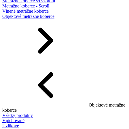
Metrážne koberce so vzorom
Metrážne koberce - Scroll
Vlnené metrážne koberce
Objektové metrážne koberce
Objektové metrážne
koberce
Všetky produkty
Vpichované
Uzlíkové