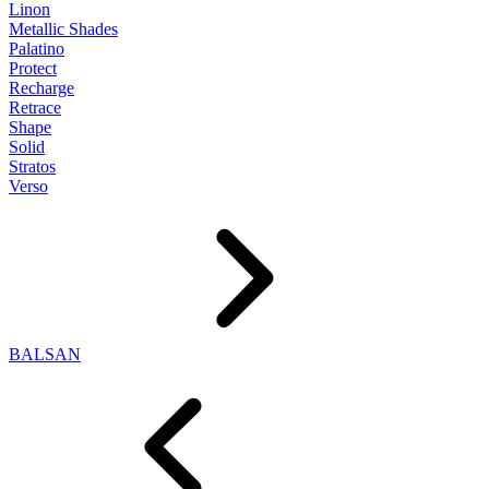
Linon
Metallic Shades
Palatino
Protect
Recharge
Retrace
Shape
Solid
Stratos
Verso
BALSAN