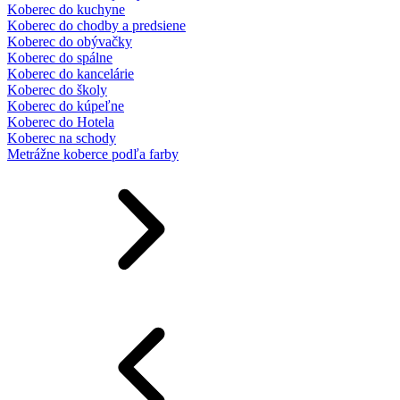
Koberec do kuchyne
Koberec do chodby a predsiene
Koberec do obývačky
Koberec do spálne
Koberec do kancelárie
Koberec do školy
Koberec do kúpeľne
Koberec do Hotela
Koberec na schody
Metrážne koberce podľa farby