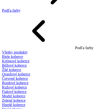
Podľa farby
Podľa farby
Všetky produkty
Biele koberce
Krémové koberce
Béžové koberce
Žlté koberce
Oranžové koberce
Červené koberce
Bordové koberce
Ružové koberce
Fialové koberce
Modré koberce
Zelené koberce
Hnedé koberce