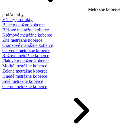
Metrážne koberce
podľa farby
Všetky produkty
Biele metrážne koberce
Béžové metrážne koberce
Krémové metrážne koberce
Žlté metrážne koberce
Oranžové metrážne koberce
Červené metrážne koberce
Ružové metrážne koberce
Fialové metrážne koberce
Modré metrážne koberce
Zelené metrážne koberce
Hnedé metrážne koberce
Sivé metrážne koberce
Čierne metrážne koberce