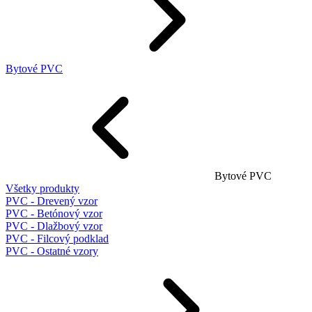
Bytové PVC
Bytové PVC
Všetky produkty
PVC - Drevený vzor
PVC - Betónový vzor
PVC - Dlažbový vzor
PVC - Filcový podklad
PVC - Ostatné vzory