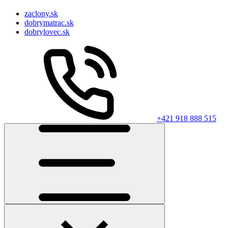
zaclony.sk
dobrymatrac.sk
dobrylovec.sk
+421 918 888 515