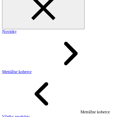
Novinky
Metrážne koberce
Metrážne koberce
Všetky produkty