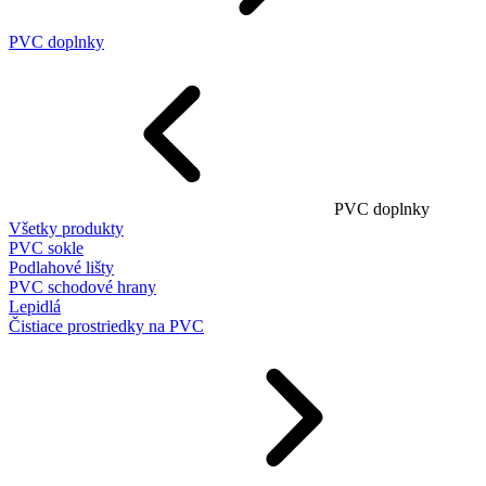
PVC doplnky
PVC doplnky
Všetky produkty
PVC sokle
Podlahové lišty
PVC schodové hrany
Lepidlá
Čistiace prostriedky na PVC