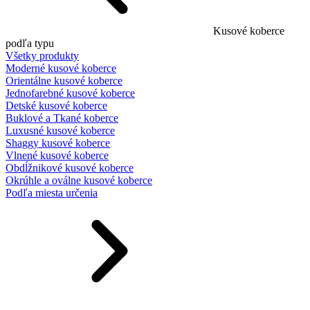
Kusové koberce
podľa typu
Všetky produkty
Moderné kusové koberce
Orientálne kusové koberce
Jednofarebné kusové koberce
Detské kusové koberce
Buklové a Tkané koberce
Luxusné kusové koberce
Shaggy kusové koberce
Vlnené kusové koberce
Obdĺžnikové kusové koberce
Okrúhle a oválne kusové koberce
Podľa miesta určenia