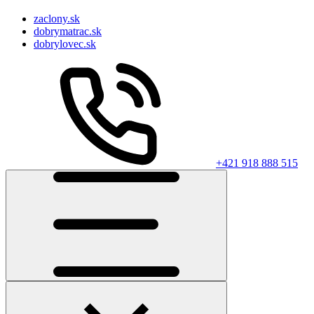
zaclony.sk
dobrymatrac.sk
dobrylovec.sk
+421 918 888 515