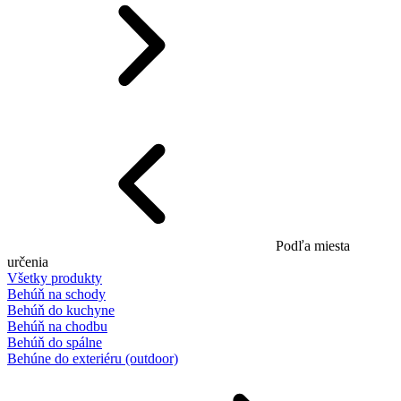
Podľa miesta
určenia
Všetky produkty
Behúň na schody
Behúň do kuchyne
Behúň na chodbu
Behúň do spálne
Behúne do exteriéru (outdoor)