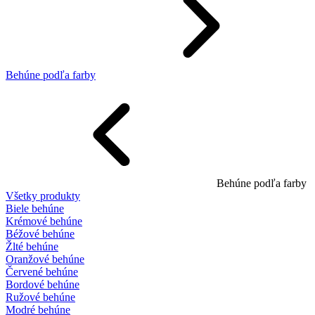
Behúne podľa farby
Behúne podľa farby
Všetky produkty
Biele behúne
Krémové behúne
Béžové behúne
Žlté behúne
Oranžové behúne
Červené behúne
Bordové behúne
Ružové behúne
Modré behúne