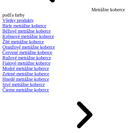
Metrážne koberce
podľa farby
Všetky produkty
Biele metrážne koberce
Béžové metrážne koberce
Krémové metrážne koberce
Žlté metrážne koberce
Oranžové metrážne koberce
Červené metrážne koberce
Ružové metrážne koberce
Fialové metrážne koberce
Modré metrážne koberce
Zelené metrážne koberce
Hnedé metrážne koberce
Sivé metrážne koberce
Čierne metrážne koberce