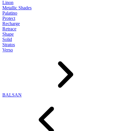
Linon
Metallic Shades
Palatino
Protect
Recharge
Retrace
Shape
Solid
Stratos
Verso
BALSAN