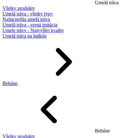
Umelá tráva
Všetky produkty
Umelá tráva - všetky typy
Najlacnejšia umelá tráva
Umelá tráva - verná imitácia
Umele trávy - Najvyššej kvality
Umelá tráva na balkón
Behúne
Behúne
Všetky produkty