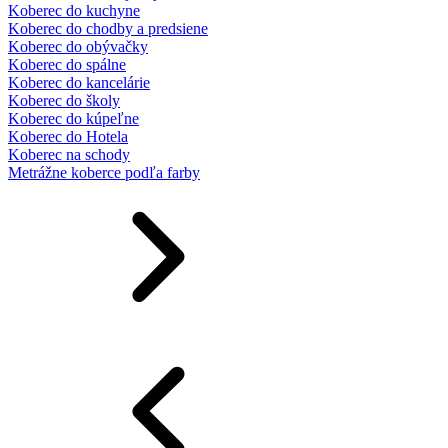
Koberec do kuchyne
Koberec do chodby a predsiene
Koberec do obývačky
Koberec do spálne
Koberec do kancelárie
Koberec do školy
Koberec do kúpeľne
Koberec do Hotela
Koberec na schody
Metrážne koberce podľa farby