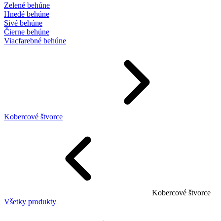
Zelené behúne
Hnedé behúne
Sivé behúne
Čierne behúne
Viacfarebné behúne
Kobercové štvorce
Kobercové štvorce
Všetky produkty