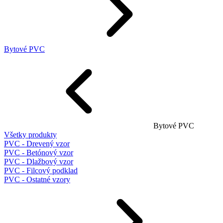
Bytové PVC
Bytové PVC
Všetky produkty
PVC - Drevený vzor
PVC - Betónový vzor
PVC - Dlažbový vzor
PVC - Filcový podklad
PVC - Ostatné vzory