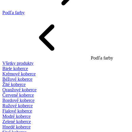
Podľa farby
Podľa farby
Všetky produkty
Biele koberce
Krémové koberce
Béžové koberce
Žlté koberce
Oranžové koberce
Červené koberce
Bordové koberce
Ružové koberce
Fialové koberce
Modré koberce
Zelené koberce
Hnedé koberce