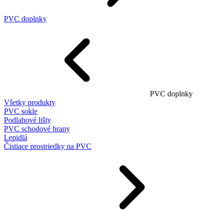
PVC doplnky
PVC doplnky
Všetky produkty
PVC sokle
Podlahové lišty
PVC schodové hrany
Lepidlá
Čistiace prostriedky na PVC