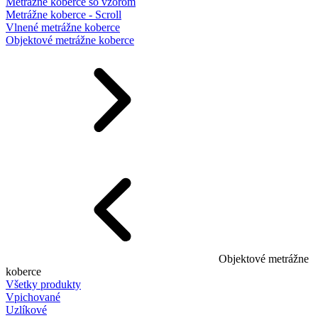
Metrážne koberce so vzorom
Metrážne koberce - Scroll
Vlnené metrážne koberce
Objektové metrážne koberce
Objektové metrážne
koberce
Všetky produkty
Vpichované
Uzlíkové