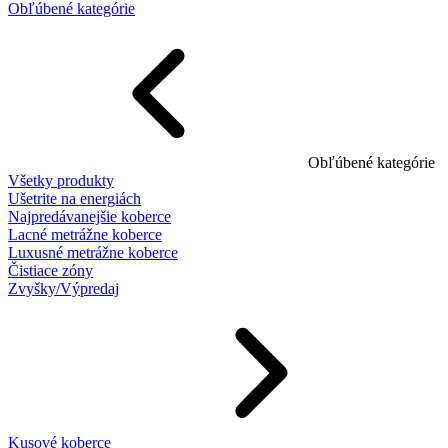
Obľúbené kategórie
Obľúbené kategórie
Všetky produkty
Ušetrite na energiách
Najpredávanejšie koberce
Lacné metrážne koberce
Luxusné metrážne koberce
Čistiace zóny
Zvyšky/Výpredaj
Kusové koberce