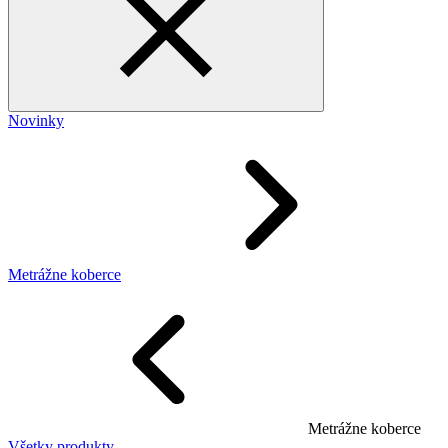
Novinky
Metrážne koberce
Metrážne koberce
Všetky produkty