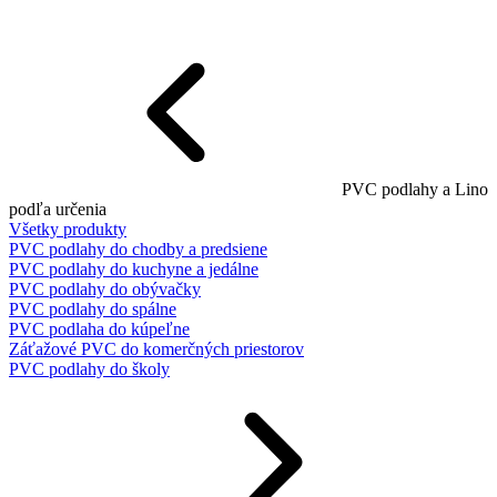
PVC podlahy a Lino
podľa určenia
Všetky produkty
PVC podlahy do chodby a predsiene
PVC podlahy do kuchyne a jedálne
PVC podlahy do obývačky
PVC podlahy do spálne
PVC podlaha do kúpeľne
Záťažové PVC do komerčných priestorov
PVC podlahy do školy