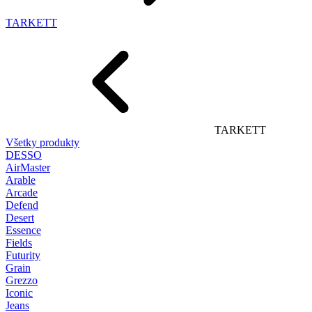
TARKETT
TARKETT
Všetky produkty
DESSO
AirMaster
Arable
Arcade
Defend
Desert
Essence
Fields
Futurity
Grain
Grezzo
Iconic
Jeans