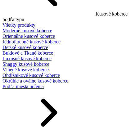
Kusové koberce
podľa typu
Všetky produkty
Moderné kusové koberce
Orientálne kusové koberce
Jednofarebné kusové koberce
Detské kusové koberce
Buklové a Tkané koberce
Luxusné kusové koberce
Shaggy kusové koberce
Vlnené kusové koberce
Obdĺžnikové kusové koberce
Okrúhle a oválne kusové koberce
Podľa miesta určenia