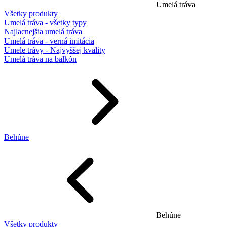
Umelá tráva
Všetky produkty
Umelá tráva - všetky typy
Najlacnejšia umelá tráva
Umelá tráva - verná imitácia
Umele trávy - Najvyššej kvality
Umelá tráva na balkón
Behúne
Behúne
Všetky produkty