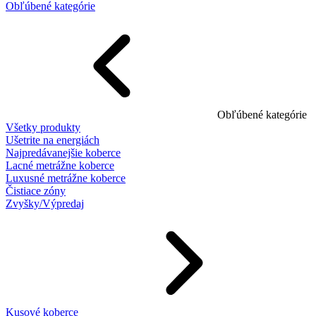
Obľúbené kategórie
Obľúbené kategórie
Všetky produkty
Ušetrite na energiách
Najpredávanejšie koberce
Lacné metrážne koberce
Luxusné metrážne koberce
Čistiace zóny
Zvyšky/Výpredaj
Kusové koberce