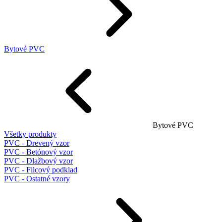
Bytové PVC
Bytové PVC
Všetky produkty
PVC - Drevený vzor
PVC - Betónový vzor
PVC - Dlažbový vzor
PVC - Filcový podklad
PVC - Ostatné vzory