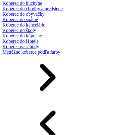
Koberec do kuchyne
Koberec do chodby a predsiene
Koberec do obývačky
Koberec do spálne
Koberec do kancelárie
Koberec do školy
Koberec do kúpeľne
Koberec do Hotela
Koberec na schody
Metrážne koberce podľa farby