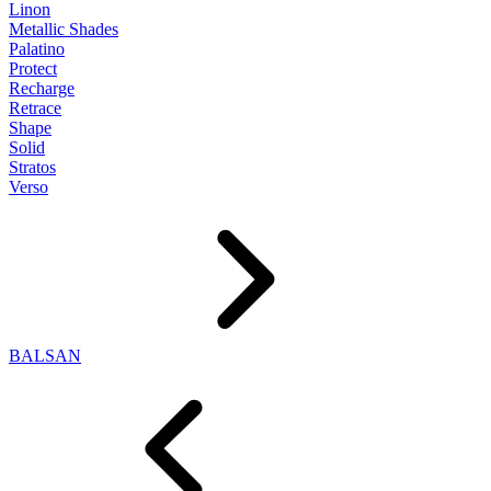
Linon
Metallic Shades
Palatino
Protect
Recharge
Retrace
Shape
Solid
Stratos
Verso
BALSAN