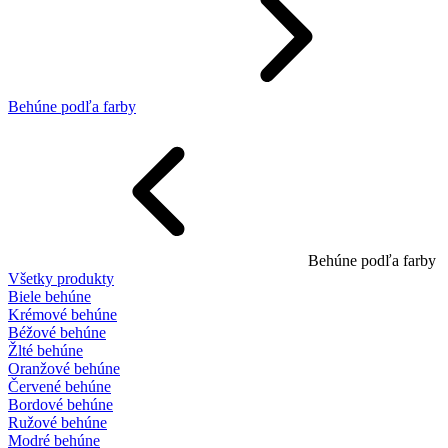
Behúne podľa farby
Behúne podľa farby
Všetky produkty
Biele behúne
Krémové behúne
Béžové behúne
Žlté behúne
Oranžové behúne
Červené behúne
Bordové behúne
Ružové behúne
Modré behúne