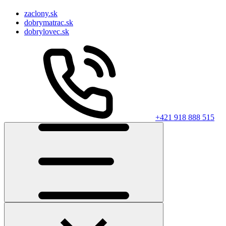
zaclony.sk
dobrymatrac.sk
dobrylovec.sk
+421 918 888 515