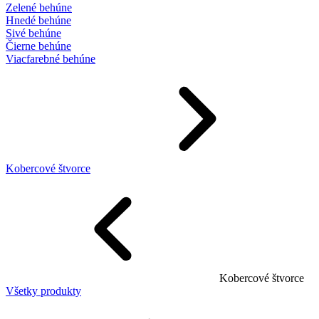
Zelené behúne
Hnedé behúne
Sivé behúne
Čierne behúne
Viacfarebné behúne
Kobercové štvorce
Kobercové štvorce
Všetky produkty