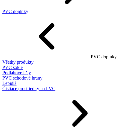
PVC doplnky
PVC doplnky
Všetky produkty
PVC sokle
Podlahové lišty
PVC schodové hrany
Lepidlá
Čistiace prostriedky na PVC