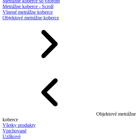
Metrážne koberce so vzorom
Metrážne koberce - Scroll
Vlnené metrážne koberce
Objektové metrážne koberce
Objektové metrážne
koberce
Všetky produkty
Vpichované
Uzlíkové