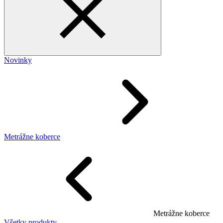
Novinky
Metrážne koberce
Metrážne koberce
Všetky produkty