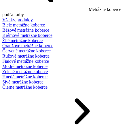
Metrážne koberce
podľa farby
Všetky produkty
Biele metrážne koberce
Béžové metrážne koberce
Krémové metrážne koberce
Žlté metrážne koberce
Oranžové metrážne koberce
Červené metrážne koberce
Ružové metrážne koberce
Fialové metrážne koberce
Modré metrážne koberce
Zelené metrážne koberce
Hnedé metrážne koberce
Sivé metrážne koberce
Čierne metrážne koberce