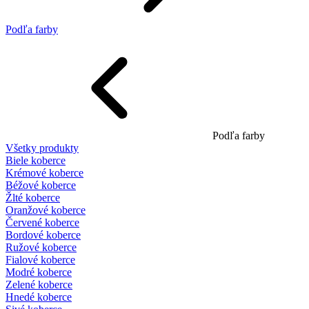
Podľa farby
Podľa farby
Všetky produkty
Biele koberce
Krémové koberce
Béžové koberce
Žlté koberce
Oranžové koberce
Červené koberce
Bordové koberce
Ružové koberce
Fialové koberce
Modré koberce
Zelené koberce
Hnedé koberce