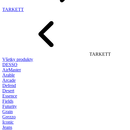
TARKETT
TARKETT
Všetky produkty
DESSO
AirMaster
Arable
Arcade
Defend
Desert
Essence
Fields
Futurity
Grain
Grezzo
Iconic
Jeans