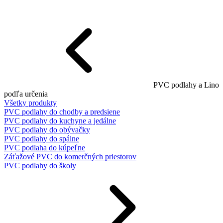
PVC podlahy a Lino
podľa určenia
Všetky produkty
PVC podlahy do chodby a predsiene
PVC podlahy do kuchyne a jedálne
PVC podlahy do obývačky
PVC podlahy do spálne
PVC podlaha do kúpeľne
Záťažové PVC do komerčných priestorov
PVC podlahy do školy