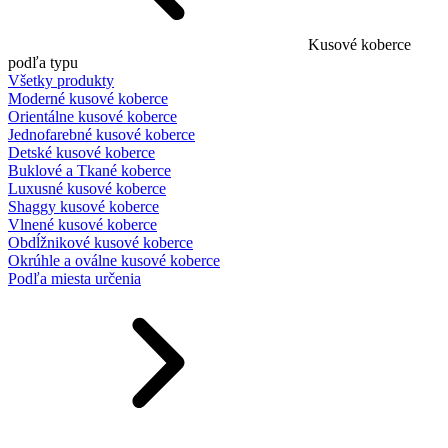
Kusové koberce
podľa typu
Všetky produkty
Moderné kusové koberce
Orientálne kusové koberce
Jednofarebné kusové koberce
Detské kusové koberce
Buklové a Tkané koberce
Luxusné kusové koberce
Shaggy kusové koberce
Vlnené kusové koberce
Obdĺžnikové kusové koberce
Okrúhle a oválne kusové koberce
Podľa miesta určenia