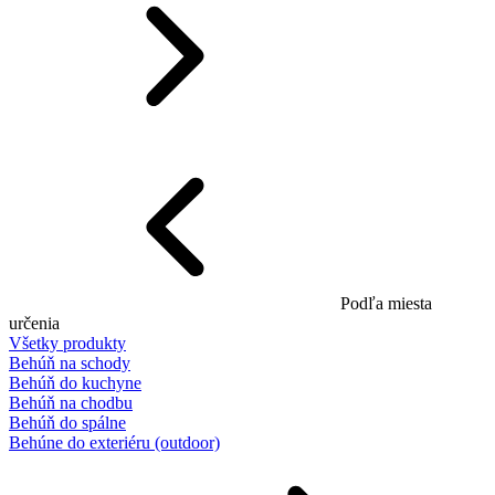
Podľa miesta
určenia
Všetky produkty
Behúň na schody
Behúň do kuchyne
Behúň na chodbu
Behúň do spálne
Behúne do exteriéru (outdoor)