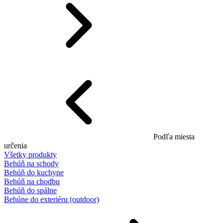
Podľa miesta
určenia
Všetky produkty
Behúň na schody
Behúň do kuchyne
Behúň na chodbu
Behúň do spálne
Behúne do exteriéru (outdoor)