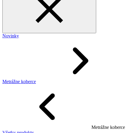
Novinky
Metrážne koberce
Metrážne koberce
Všetky produkty