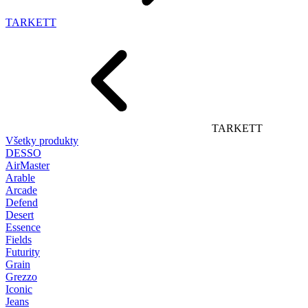
TARKETT
TARKETT
Všetky produkty
DESSO
AirMaster
Arable
Arcade
Defend
Desert
Essence
Fields
Futurity
Grain
Grezzo
Iconic
Jeans