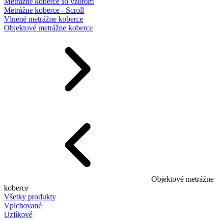
Metrážne koberce so vzorom
Metrážne koberce - Scroll
Vlnené metrážne koberce
Objektové metrážne koberce
Objektové metrážne
koberce
Všetky produkty
Vpichované
Uzlíkové