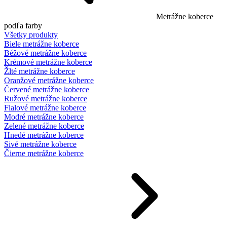
Metrážne koberce
podľa farby
Všetky produkty
Biele metrážne koberce
Béžové metrážne koberce
Krémové metrážne koberce
Žlté metrážne koberce
Oranžové metrážne koberce
Červené metrážne koberce
Ružové metrážne koberce
Fialové metrážne koberce
Modré metrážne koberce
Zelené metrážne koberce
Hnedé metrážne koberce
Sivé metrážne koberce
Čierne metrážne koberce