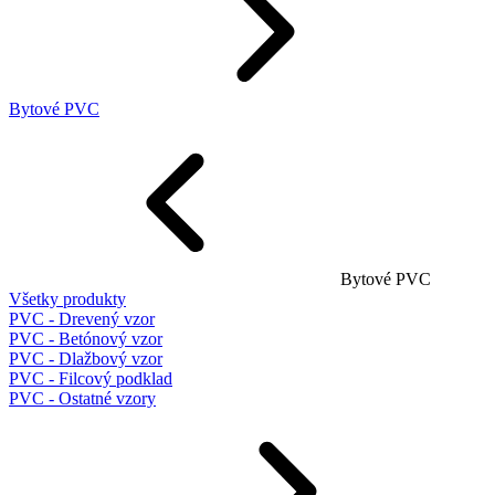
Bytové PVC
Bytové PVC
Všetky produkty
PVC - Drevený vzor
PVC - Betónový vzor
PVC - Dlažbový vzor
PVC - Filcový podklad
PVC - Ostatné vzory