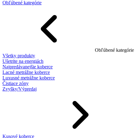
Obľúbené kategórie
Obľúbené kategórie
Všetky produkty
Ušetrite na energiách
Najpredávanejšie koberce
Lacné metrážne koberce
Luxusné metrážne koberce
Čistiace zóny
Zvyšky/Výpredaj
Kusové koberce