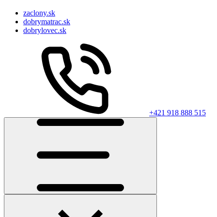
zaclony.sk
dobrymatrac.sk
dobrylovec.sk
+421 918 888 515