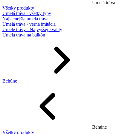
Umelá tráva
Všetky produkty
Umelá tráva - všetky typy
Najlacnejšia umelá tráva
Umelá tráva - verná imitácia
Umele trávy - Najvyššej kvality
Umelá tráva na balkón
Behúne
Behúne
Všetky produkty