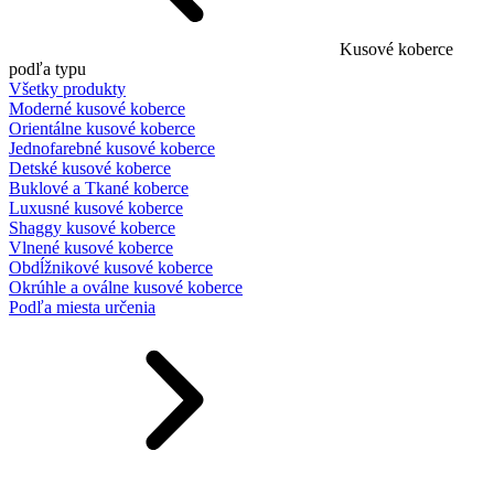
Kusové koberce
podľa typu
Všetky produkty
Moderné kusové koberce
Orientálne kusové koberce
Jednofarebné kusové koberce
Detské kusové koberce
Buklové a Tkané koberce
Luxusné kusové koberce
Shaggy kusové koberce
Vlnené kusové koberce
Obdĺžnikové kusové koberce
Okrúhle a oválne kusové koberce
Podľa miesta určenia