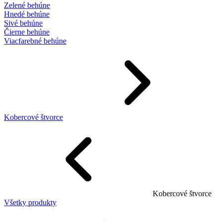
Zelené behúne
Hnedé behúne
Sivé behúne
Čierne behúne
Viacfarebné behúne
Kobercové štvorce
Kobercové štvorce
Všetky produkty