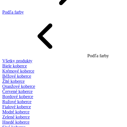
Podľa farby
Podľa farby
Všetky produkty
Biele koberce
Krémové koberce
Béžové koberce
Žlté koberce
Oranžové koberce
Červené koberce
Bordové koberce
Ružové koberce
Fialové koberce
Modré koberce
Zelené koberce
Hnedé koberce