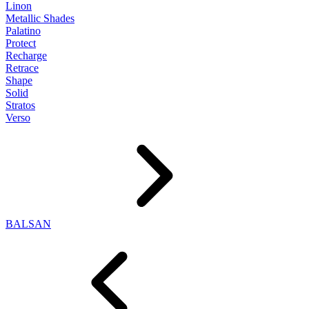
Linon
Metallic Shades
Palatino
Protect
Recharge
Retrace
Shape
Solid
Stratos
Verso
BALSAN