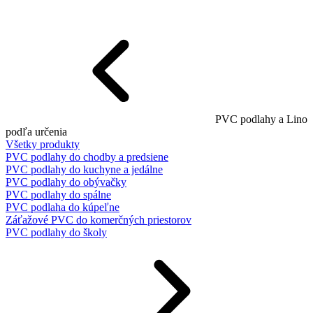
PVC podlahy a Lino
podľa určenia
Všetky produkty
PVC podlahy do chodby a predsiene
PVC podlahy do kuchyne a jedálne
PVC podlahy do obývačky
PVC podlahy do spálne
PVC podlaha do kúpeľne
Záťažové PVC do komerčných priestorov
PVC podlahy do školy