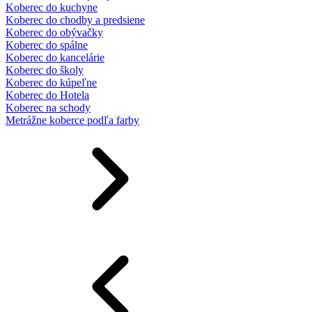
Koberec do kuchyne
Koberec do chodby a predsiene
Koberec do obývačky
Koberec do spálne
Koberec do kancelárie
Koberec do školy
Koberec do kúpeľne
Koberec do Hotela
Koberec na schody
Metrážne koberce podľa farby