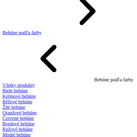
Behúne podľa farby
Behúne podľa farby
Všetky produkty
Biele behúne
Krémové behúne
Béžové behúne
Žlté behúne
Oranžové behúne
Červené behúne
Bordové behúne
Ružové behúne
Modré behúne