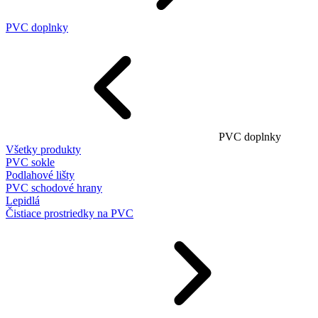
PVC doplnky
PVC doplnky
Všetky produkty
PVC sokle
Podlahové lišty
PVC schodové hrany
Lepidlá
Čistiace prostriedky na PVC