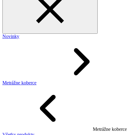
Novinky
Metrážne koberce
Metrážne koberce
Všetky produkty