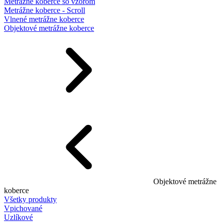
Metrážne koberce so vzorom
Metrážne koberce - Scroll
Vlnené metrážne koberce
Objektové metrážne koberce
Objektové metrážne
koberce
Všetky produkty
Vpichované
Uzlíkové