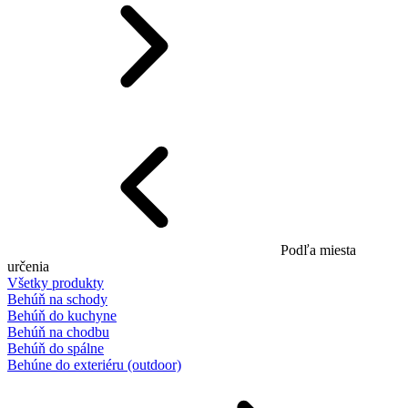
Podľa miesta
určenia
Všetky produkty
Behúň na schody
Behúň do kuchyne
Behúň na chodbu
Behúň do spálne
Behúne do exteriéru (outdoor)