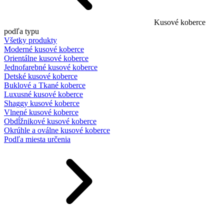
Kusové koberce
podľa typu
Všetky produkty
Moderné kusové koberce
Orientálne kusové koberce
Jednofarebné kusové koberce
Detské kusové koberce
Buklové a Tkané koberce
Luxusné kusové koberce
Shaggy kusové koberce
Vlnené kusové koberce
Obdĺžnikové kusové koberce
Okrúhle a oválne kusové koberce
Podľa miesta určenia