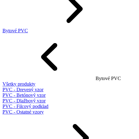
Bytové PVC
Bytové PVC
Všetky produkty
PVC - Drevený vzor
PVC - Betónový vzor
PVC - Dlažbový vzor
PVC - Filcový podklad
PVC - Ostatné vzory