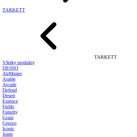
TARKETT
TARKETT
Všetky produkty
DESSO
AirMaster
Arable
Arcade
Defend
Desert
Essence
Fields
Futurity
Grain
Grezzo
Iconic
Jeans