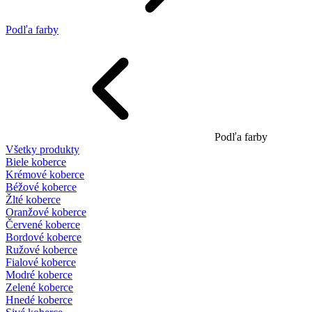
Podľa farby
Podľa farby
Všetky produkty
Biele koberce
Krémové koberce
Béžové koberce
Žlté koberce
Oranžové koberce
Červené koberce
Bordové koberce
Ružové koberce
Fialové koberce
Modré koberce
Zelené koberce
Hnedé koberce