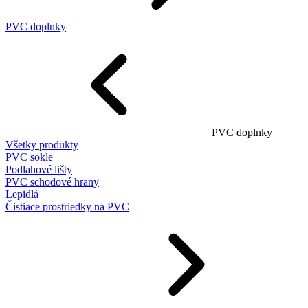
PVC doplnky
PVC doplnky
Všetky produkty
PVC sokle
Podlahové lišty
PVC schodové hrany
Lepidlá
Čistiace prostriedky na PVC