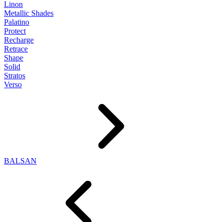
Linon
Metallic Shades
Palatino
Protect
Recharge
Retrace
Shape
Solid
Stratos
Verso
BALSAN