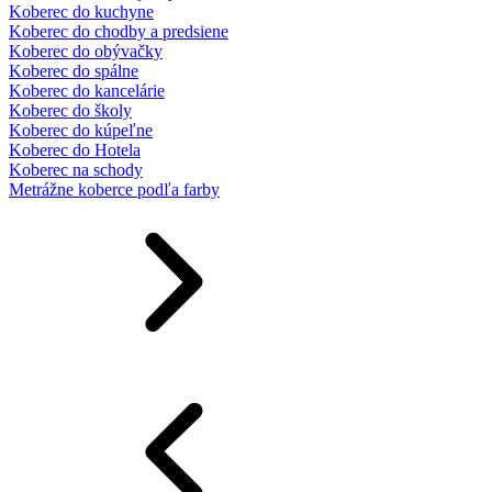
Koberec do kuchyne
Koberec do chodby a predsiene
Koberec do obývačky
Koberec do spálne
Koberec do kancelárie
Koberec do školy
Koberec do kúpeľne
Koberec do Hotela
Koberec na schody
Metrážne koberce podľa farby