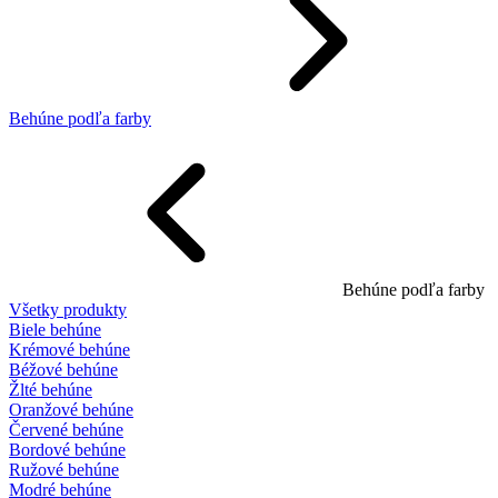
Behúne podľa farby
Behúne podľa farby
Všetky produkty
Biele behúne
Krémové behúne
Béžové behúne
Žlté behúne
Oranžové behúne
Červené behúne
Bordové behúne
Ružové behúne
Modré behúne