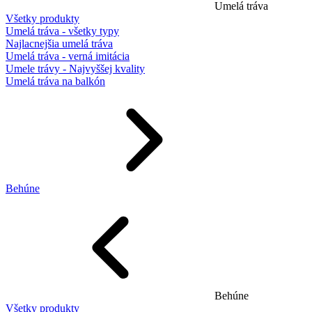
Umelá tráva
Všetky produkty
Umelá tráva - všetky typy
Najlacnejšia umelá tráva
Umelá tráva - verná imitácia
Umele trávy - Najvyššej kvality
Umelá tráva na balkón
Behúne
Behúne
Všetky produkty