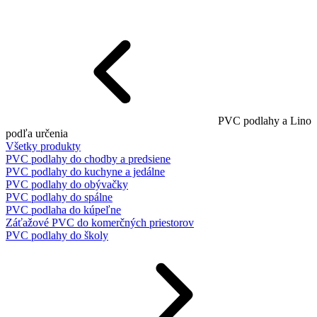
PVC podlahy a Lino
podľa určenia
Všetky produkty
PVC podlahy do chodby a predsiene
PVC podlahy do kuchyne a jedálne
PVC podlahy do obývačky
PVC podlahy do spálne
PVC podlaha do kúpeľne
Záťažové PVC do komerčných priestorov
PVC podlahy do školy