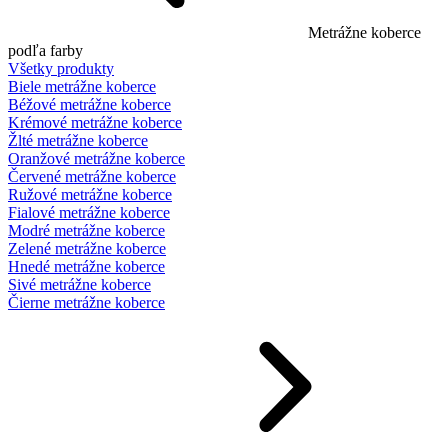
Metrážne koberce
podľa farby
Všetky produkty
Biele metrážne koberce
Béžové metrážne koberce
Krémové metrážne koberce
Žlté metrážne koberce
Oranžové metrážne koberce
Červené metrážne koberce
Ružové metrážne koberce
Fialové metrážne koberce
Modré metrážne koberce
Zelené metrážne koberce
Hnedé metrážne koberce
Sivé metrážne koberce
Čierne metrážne koberce