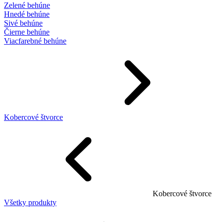
Zelené behúne
Hnedé behúne
Sivé behúne
Čierne behúne
Viacfarebné behúne
Kobercové štvorce
Kobercové štvorce
Všetky produkty