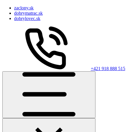
zaclony.sk
dobrymatrac.sk
dobrylovec.sk
+421 918 888 515