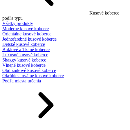
Kusové koberce
podľa typu
Všetky produkty
Moderné kusové koberce
Orientálne kusové koberce
Jednofarebné kusové koberce
Detské kusové koberce
Buklové a Tkané koberce
Luxusné kusové koberce
Shaggy kusové koberce
Vlnené kusové koberce
Obdĺžnikové kusové koberce
Okrúhle a oválne kusové koberce
Podľa miesta určenia