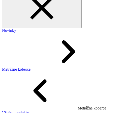
Novinky
Metrážne koberce
Metrážne koberce
Všetky produkty