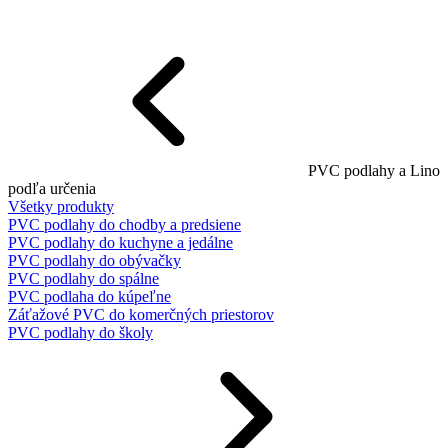
PVC podlahy a Lino
podľa určenia
Všetky produkty
PVC podlahy do chodby a predsiene
PVC podlahy do kuchyne a jedálne
PVC podlahy do obývačky
PVC podlahy do spálne
PVC podlaha do kúpeľne
Záťažové PVC do komerčných priestorov
PVC podlahy do školy