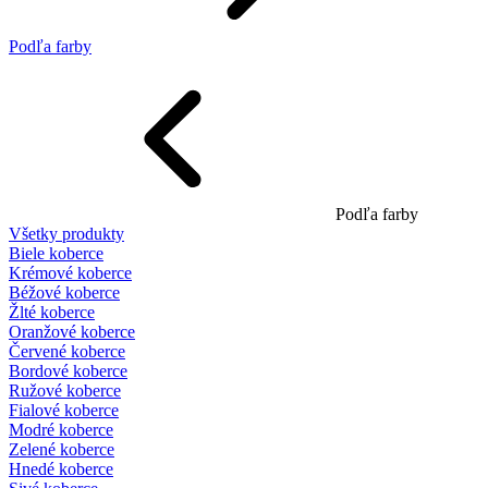
Podľa farby
Podľa farby
Všetky produkty
Biele koberce
Krémové koberce
Béžové koberce
Žlté koberce
Oranžové koberce
Červené koberce
Bordové koberce
Ružové koberce
Fialové koberce
Modré koberce
Zelené koberce
Hnedé koberce