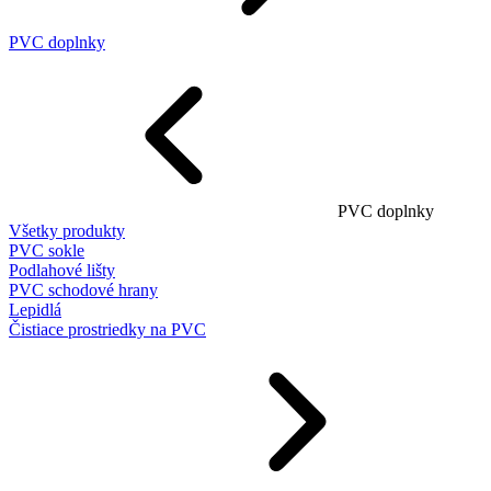
PVC doplnky
PVC doplnky
Všetky produkty
PVC sokle
Podlahové lišty
PVC schodové hrany
Lepidlá
Čistiace prostriedky na PVC