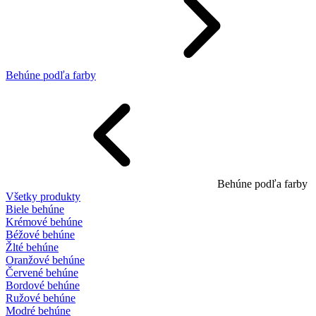
Behúne podľa farby
Behúne podľa farby
Všetky produkty
Biele behúne
Krémové behúne
Béžové behúne
Žlté behúne
Oranžové behúne
Červené behúne
Bordové behúne
Ružové behúne
Modré behúne