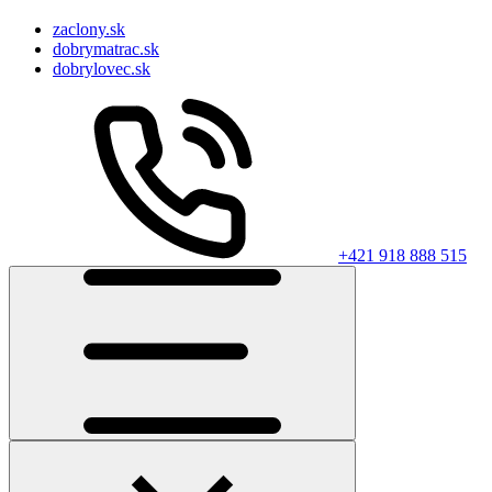
zaclony.sk
dobrymatrac.sk
dobrylovec.sk
+421 918 888 515