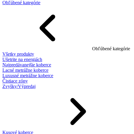
Obľúbené kategórie
Obľúbené kategórie
Všetky produkty
Ušetrite na energiách
Najpredávanejšie koberce
Lacné metrážne koberce
Luxusné metrážne koberce
Čistiace zóny
Zvyšky/Výpredaj
Kusové koberce