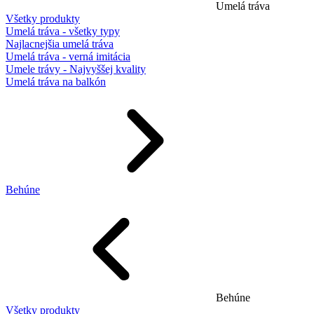
Umelá tráva
Všetky produkty
Umelá tráva - všetky typy
Najlacnejšia umelá tráva
Umelá tráva - verná imitácia
Umele trávy - Najvyššej kvality
Umelá tráva na balkón
Behúne
Behúne
Všetky produkty