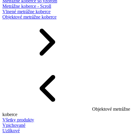
Metrážne koberce so vzorom
Metrážne koberce - Scroll
Vlnené metrážne koberce
Objektové metrážne koberce
Objektové metrážne
koberce
Všetky produkty
Vpichované
Uzlíkové