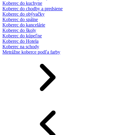
Koberec do kuchyne
Koberec do chodby a predsiene
Koberec do obývačky
Koberec do spálne
Koberec do kancelárie
Koberec do školy
Koberec do kúpeľne
Koberec do Hotela
Koberec na schody
Metrážne koberce podľa farby