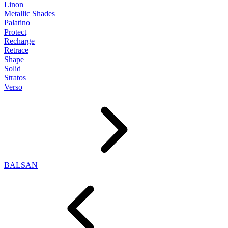
Linon
Metallic Shades
Palatino
Protect
Recharge
Retrace
Shape
Solid
Stratos
Verso
BALSAN