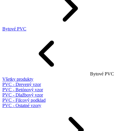
Bytové PVC
Bytové PVC
Všetky produkty
PVC - Drevený vzor
PVC - Betónový vzor
PVC - Dlažbový vzor
PVC - Filcový podklad
PVC - Ostatné vzory