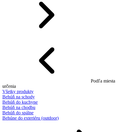
Podľa miesta
určenia
Všetky produkty
Behúň na schody
Behúň do kuchyne
Behúň na chodbu
Behúň do spálne
Behúne do exteriéru (outdoor)