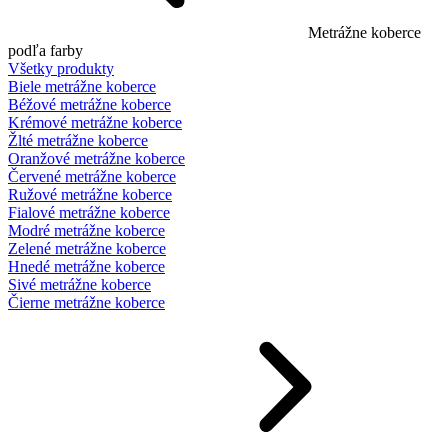
Metrážne koberce
podľa farby
Všetky produkty
Biele metrážne koberce
Béžové metrážne koberce
Krémové metrážne koberce
Žlté metrážne koberce
Oranžové metrážne koberce
Červené metrážne koberce
Ružové metrážne koberce
Fialové metrážne koberce
Modré metrážne koberce
Zelené metrážne koberce
Hnedé metrážne koberce
Sivé metrážne koberce
Čierne metrážne koberce