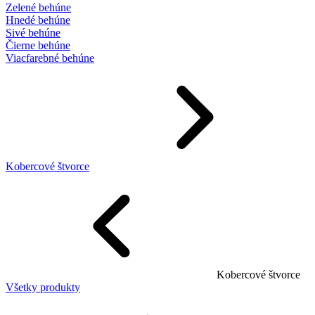
Zelené behúne
Hnedé behúne
Sivé behúne
Čierne behúne
Viacfarebné behúne
Kobercové štvorce
Kobercové štvorce
Všetky produkty