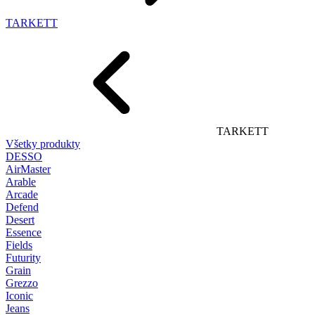
TARKETT
TARKETT
Všetky produkty
DESSO
AirMaster
Arable
Arcade
Defend
Desert
Essence
Fields
Futurity
Grain
Grezzo
Iconic
Jeans