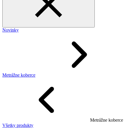
Novinky
Metrážne koberce
Metrážne koberce
Všetky produkty