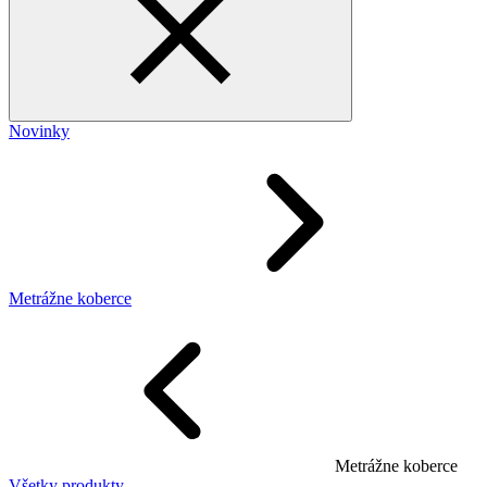
Novinky
Metrážne koberce
Metrážne koberce
Všetky produkty