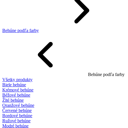
Behúne podľa farby
Behúne podľa farby
Všetky produkty
Biele behúne
Krémové behúne
Béžové behúne
Žlté behúne
Oranžové behúne
Červené behúne
Bordové behúne
Ružové behúne
Modré behúne