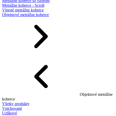
Metrážne koberce so vzorom
Metrážne koberce - Scroll
Vlnené metrážne koberce
Objektové metrážne koberce
Objektové metrážne
koberce
Všetky produkty
Vpichované
Uzlíkové