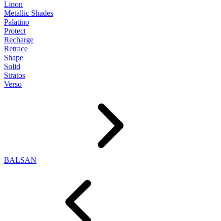
Linon
Metallic Shades
Palatino
Protect
Recharge
Retrace
Shape
Solid
Stratos
Verso
BALSAN