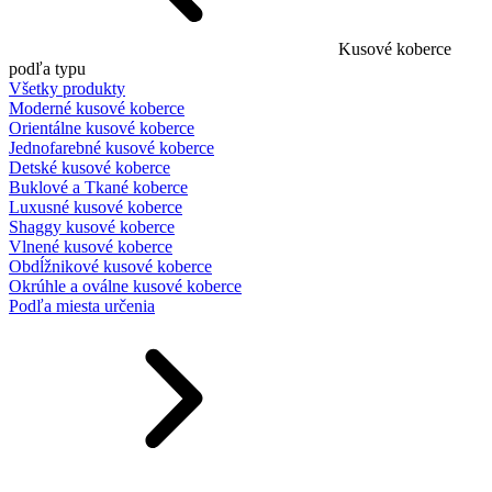
Kusové koberce
podľa typu
Všetky produkty
Moderné kusové koberce
Orientálne kusové koberce
Jednofarebné kusové koberce
Detské kusové koberce
Buklové a Tkané koberce
Luxusné kusové koberce
Shaggy kusové koberce
Vlnené kusové koberce
Obdĺžnikové kusové koberce
Okrúhle a oválne kusové koberce
Podľa miesta určenia