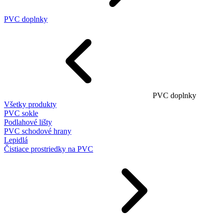
PVC doplnky
PVC doplnky
Všetky produkty
PVC sokle
Podlahové lišty
PVC schodové hrany
Lepidlá
Čistiace prostriedky na PVC