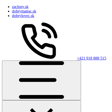
zaclony.sk
dobrymatrac.sk
dobrylovec.sk
+421 918 888 515