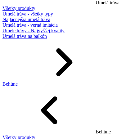
Umelá tráva
Všetky produkty
Umelá tráva - všetky typy
Najlacnejšia umelá tráva
Umelá tráva - verná imitácia
Umele trávy - Najvyššej kvality
Umelá tráva na balkón
Behúne
Behúne
Všetky produkty