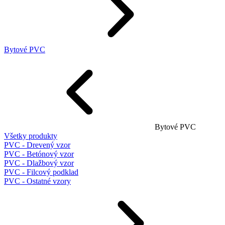
Bytové PVC
Bytové PVC
Všetky produkty
PVC - Drevený vzor
PVC - Betónový vzor
PVC - Dlažbový vzor
PVC - Filcový podklad
PVC - Ostatné vzory