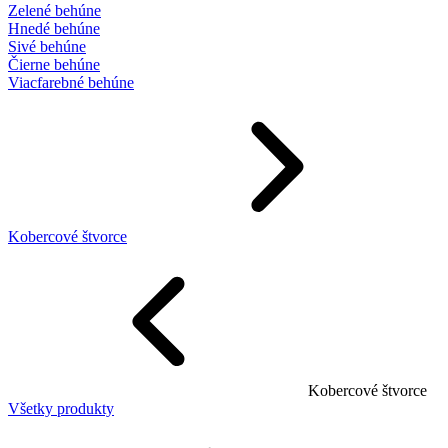
Zelené behúne
Hnedé behúne
Sivé behúne
Čierne behúne
Viacfarebné behúne
Kobercové štvorce
Kobercové štvorce
Všetky produkty