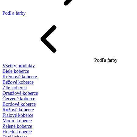
Podľa farby
Podľa farby
Všetky produkty
Biele koberce
Krémové koberce
Béžové koberce
Žlté koberce
Oranžové koberce
Červené koberce
Bordové koberce
Ružové koberce
Fialové koberce
Modré koberce
Zelené koberce
Hnedé koberce