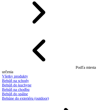
Podľa miesta
určenia
Všetky produkty
Behúň na schody
Behúň do kuchyne
Behúň na chodbu
Behúň do spálne
Behúne do exteriéru (outdoor)