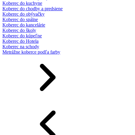
Koberec do kuchyne
Koberec do chodby a predsiene
Koberec do obývačky
Koberec do spálne
Koberec do kancelárie
Koberec do školy
Koberec do kúpeľne
Koberec do Hotela
Koberec na schody
Metrážne koberce podľa farby