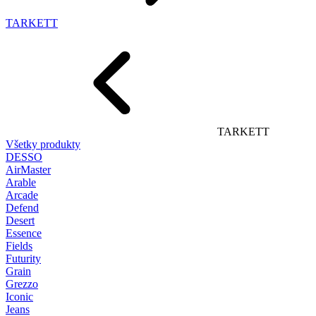
TARKETT
TARKETT
Všetky produkty
DESSO
AirMaster
Arable
Arcade
Defend
Desert
Essence
Fields
Futurity
Grain
Grezzo
Iconic
Jeans