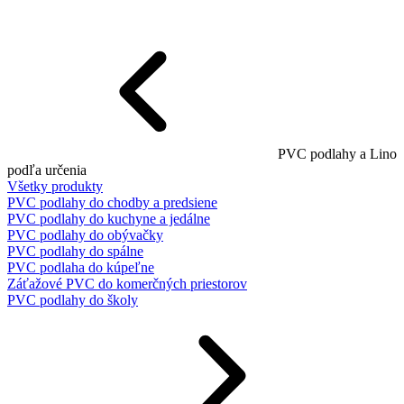
PVC podlahy a Lino
podľa určenia
Všetky produkty
PVC podlahy do chodby a predsiene
PVC podlahy do kuchyne a jedálne
PVC podlahy do obývačky
PVC podlahy do spálne
PVC podlaha do kúpeľne
Záťažové PVC do komerčných priestorov
PVC podlahy do školy