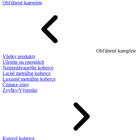
Obľúbené kategórie
Obľúbené kategórie
Všetky produkty
Ušetrite na energiách
Najpredávanejšie koberce
Lacné metrážne koberce
Luxusné metrážne koberce
Čistiace zóny
Zvyšky/Výpredaj
Kusové koberce