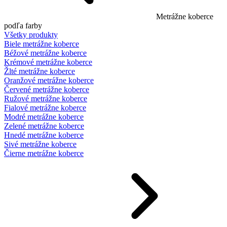
Metrážne koberce
podľa farby
Všetky produkty
Biele metrážne koberce
Béžové metrážne koberce
Krémové metrážne koberce
Žlté metrážne koberce
Oranžové metrážne koberce
Červené metrážne koberce
Ružové metrážne koberce
Fialové metrážne koberce
Modré metrážne koberce
Zelené metrážne koberce
Hnedé metrážne koberce
Sivé metrážne koberce
Čierne metrážne koberce