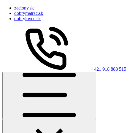
zaclony.sk
dobrymatrac.sk
dobrylovec.sk
+421 918 888 515