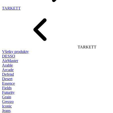
TARKETT
TARKETT
Všetky produkty
DESSO
AirMaster
Arable
Arcade
Defend
Desert
Essence
Fields
Futurity
Grain
Grezzo
Iconic
Jeans