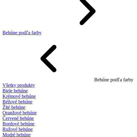
Behúne podľa farby
Behúne podľa farby
Všetky produkty
Biele behúne
Krémové behúne
Béžové behúne
Žlté behúne
Oranžové behúne
Červené behúne
Bordové behúne
Ružové behúne
Modré behúne