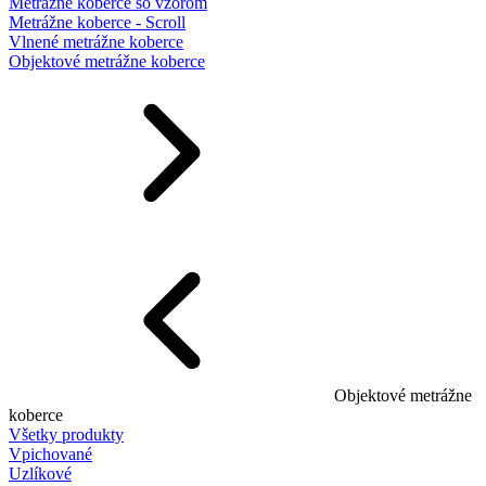
Metrážne koberce so vzorom
Metrážne koberce - Scroll
Vlnené metrážne koberce
Objektové metrážne koberce
Objektové metrážne
koberce
Všetky produkty
Vpichované
Uzlíkové