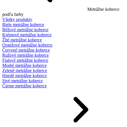
Metrážne koberce
podľa farby
Všetky produkty
Biele metrážne koberce
Béžové metrážne koberce
Krémové metrážne koberce
Žlté metrážne koberce
Oranžové metrážne koberce
Červené metrážne koberce
Ružové metrážne koberce
Fialové metrážne koberce
Modré metrážne koberce
Zelené metrážne koberce
Hnedé metrážne koberce
Sivé metrážne koberce
Čierne metrážne koberce