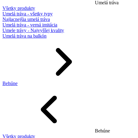
Umelá tráva
Všetky produkty
Umelá tráva - všetky typy
Najlacnejšia umelá tráva
Umelá tráva - verná imitácia
Umele trávy - Najvyššej kvality
Umelá tráva na balkón
Behúne
Behúne
Všetky produkty