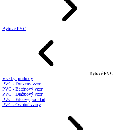
Bytové PVC
Bytové PVC
Všetky produkty
PVC - Drevený vzor
PVC - Betónový vzor
PVC - Dlažbový vzor
PVC - Filcový podklad
PVC - Ostatné vzory