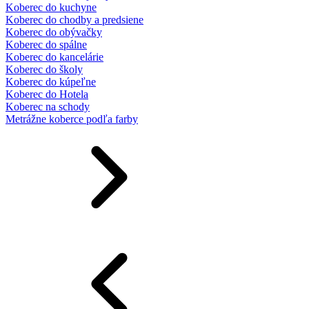
Koberec do kuchyne
Koberec do chodby a predsiene
Koberec do obývačky
Koberec do spálne
Koberec do kancelárie
Koberec do školy
Koberec do kúpeľne
Koberec do Hotela
Koberec na schody
Metrážne koberce podľa farby