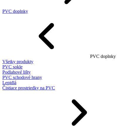
PVC doplnky
PVC doplnky
Všetky produkty
PVC sokle
Podlahové lišty
PVC schodové hrany
Lepidlá
Čistiace prostriedky na PVC