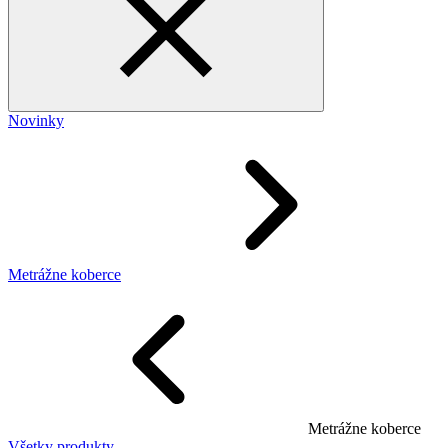
Novinky
Metrážne koberce
Metrážne koberce
Všetky produkty