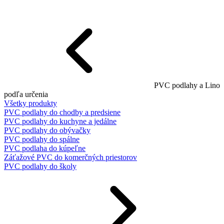
PVC podlahy a Lino
podľa určenia
Všetky produkty
PVC podlahy do chodby a predsiene
PVC podlahy do kuchyne a jedálne
PVC podlahy do obývačky
PVC podlahy do spálne
PVC podlaha do kúpeľne
Záťažové PVC do komerčných priestorov
PVC podlahy do školy