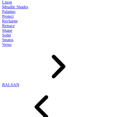
Linon
Metallic Shades
Palatino
Protect
Recharge
Retrace
Shape
Solid
Stratos
Verso
BALSAN