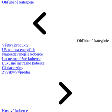
Obľúbené kategórie
Obľúbené kategórie
Všetky produkty
Ušetrite na energiách
Najpredávanejšie koberce
Lacné metrážne koberce
Luxusné metrážne koberce
Čistiace zóny
Zvyšky/Výpredaj
Kusové koberce