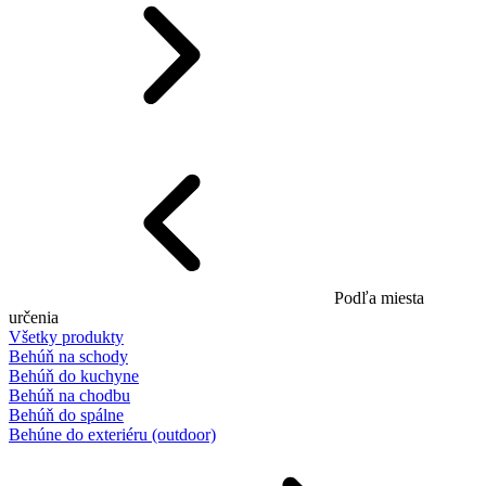
Podľa miesta
určenia
Všetky produkty
Behúň na schody
Behúň do kuchyne
Behúň na chodbu
Behúň do spálne
Behúne do exteriéru (outdoor)