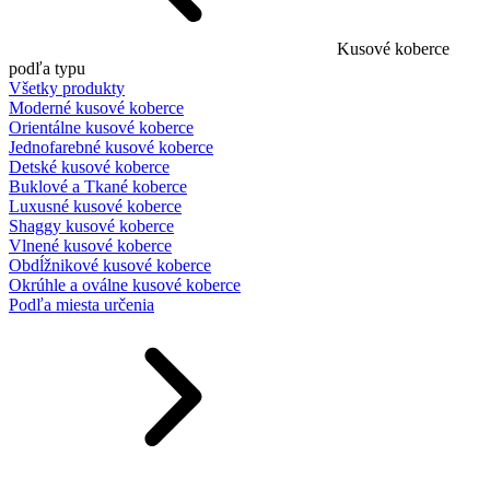
Kusové koberce
podľa typu
Všetky produkty
Moderné kusové koberce
Orientálne kusové koberce
Jednofarebné kusové koberce
Detské kusové koberce
Buklové a Tkané koberce
Luxusné kusové koberce
Shaggy kusové koberce
Vlnené kusové koberce
Obdĺžnikové kusové koberce
Okrúhle a oválne kusové koberce
Podľa miesta určenia