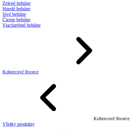
Zelené behúne
Hnedé behúne
Sivé behúne
Čierne behúne
Viacfarebné behúne
Kobercové štvorce
Kobercové štvorce
Všetky produkty