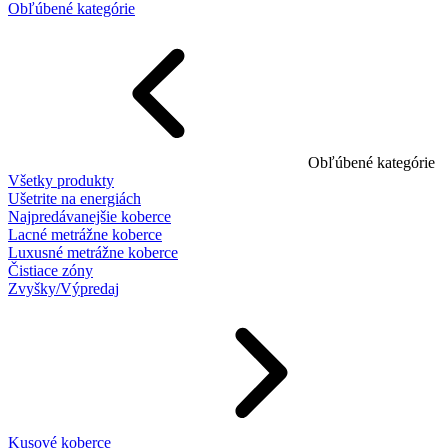
Obľúbené kategórie
Obľúbené kategórie
Všetky produkty
Ušetrite na energiách
Najpredávanejšie koberce
Lacné metrážne koberce
Luxusné metrážne koberce
Čistiace zóny
Zvyšky/Výpredaj
Kusové koberce