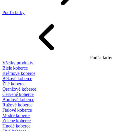
Podľa farby
Podľa farby
Všetky produkty
Biele koberce
Krémové koberce
Béžové koberce
Žlté koberce
Oranžové koberce
Červené koberce
Bordové koberce
Ružové koberce
Fialové koberce
Modré koberce
Zelené koberce
Hnedé koberce