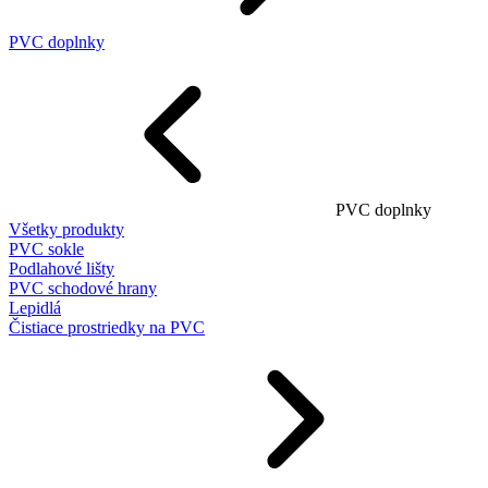
PVC doplnky
PVC doplnky
Všetky produkty
PVC sokle
Podlahové lišty
PVC schodové hrany
Lepidlá
Čistiace prostriedky na PVC