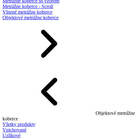
Metrážne koberce so vzorom
Metrážne koberce - Scroll
Vlnené metrážne koberce
Objektové metrážne koberce
Objektové metrážne
koberce
Všetky produkty
Vpichované
Uzlíkové