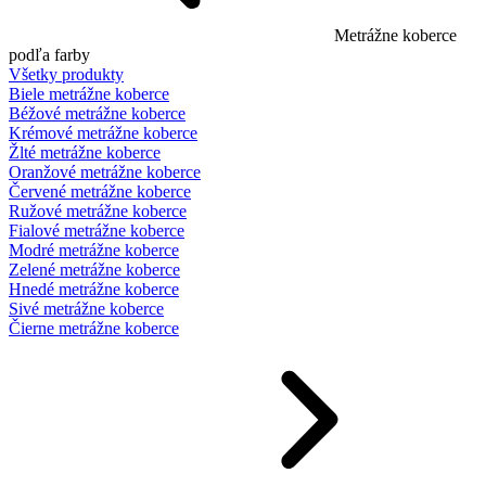
Metrážne koberce
podľa farby
Všetky produkty
Biele metrážne koberce
Béžové metrážne koberce
Krémové metrážne koberce
Žlté metrážne koberce
Oranžové metrážne koberce
Červené metrážne koberce
Ružové metrážne koberce
Fialové metrážne koberce
Modré metrážne koberce
Zelené metrážne koberce
Hnedé metrážne koberce
Sivé metrážne koberce
Čierne metrážne koberce