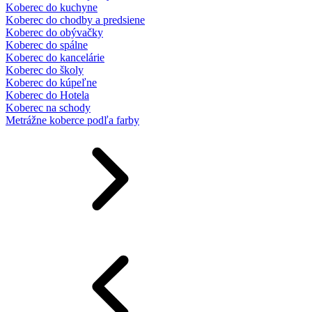
Koberec do kuchyne
Koberec do chodby a predsiene
Koberec do obývačky
Koberec do spálne
Koberec do kancelárie
Koberec do školy
Koberec do kúpeľne
Koberec do Hotela
Koberec na schody
Metrážne koberce podľa farby