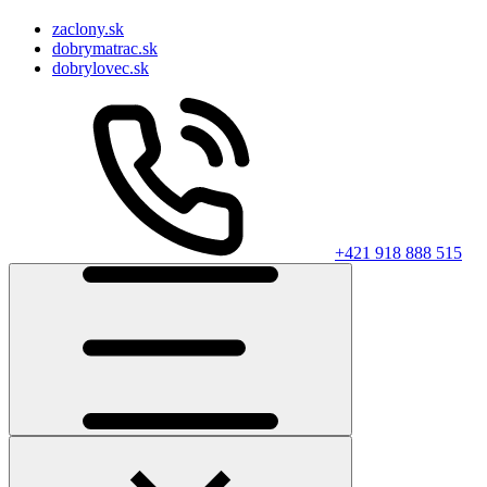
zaclony.sk
dobrymatrac.sk
dobrylovec.sk
+421 918 888 515