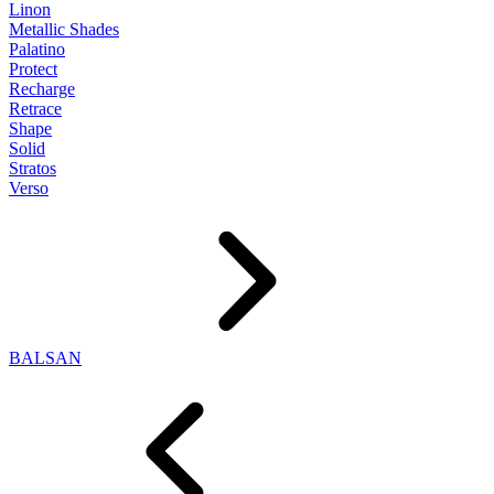
Linon
Metallic Shades
Palatino
Protect
Recharge
Retrace
Shape
Solid
Stratos
Verso
BALSAN