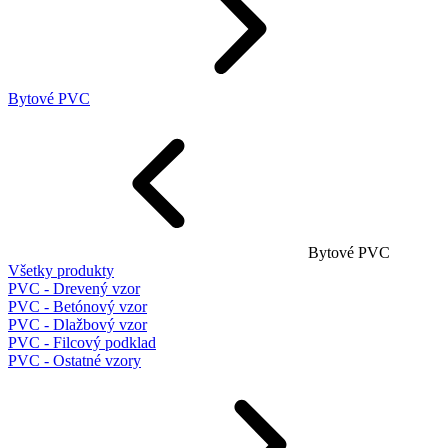
Bytové PVC
Bytové PVC
Všetky produkty
PVC - Drevený vzor
PVC - Betónový vzor
PVC - Dlažbový vzor
PVC - Filcový podklad
PVC - Ostatné vzory