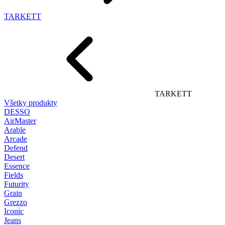
TARKETT
TARKETT
Všetky produkty
DESSO
AirMaster
Arable
Arcade
Defend
Desert
Essence
Fields
Futurity
Grain
Grezzo
Iconic
Jeans