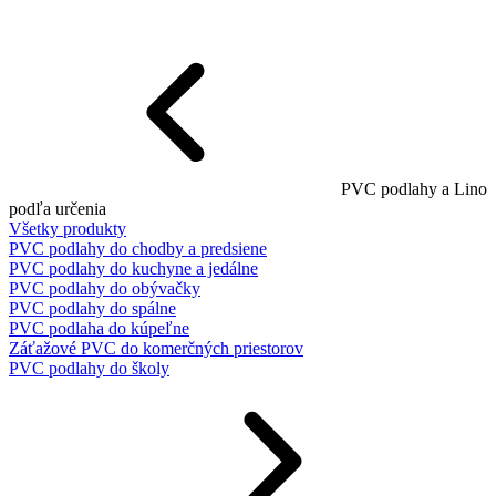
PVC podlahy a Lino
podľa určenia
Všetky produkty
PVC podlahy do chodby a predsiene
PVC podlahy do kuchyne a jedálne
PVC podlahy do obývačky
PVC podlahy do spálne
PVC podlaha do kúpeľne
Záťažové PVC do komerčných priestorov
PVC podlahy do školy