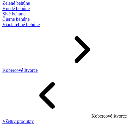
Zelené behúne
Hnedé behúne
Sivé behúne
Čierne behúne
Viacfarebné behúne
Kobercové štvorce
Kobercové štvorce
Všetky produkty