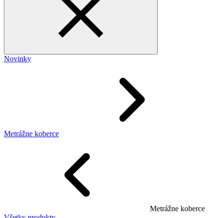
Novinky
Metrážne koberce
Metrážne koberce
Všetky produkty