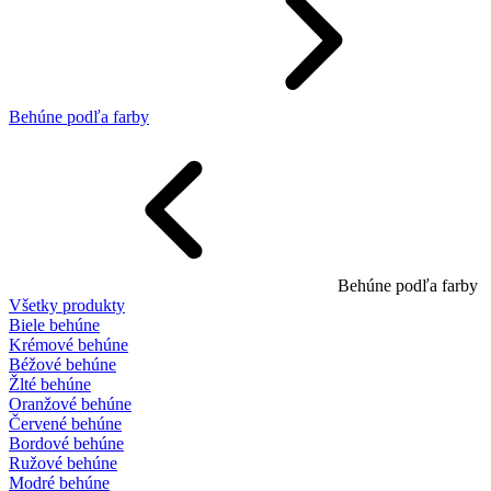
Behúne podľa farby
Behúne podľa farby
Všetky produkty
Biele behúne
Krémové behúne
Béžové behúne
Žlté behúne
Oranžové behúne
Červené behúne
Bordové behúne
Ružové behúne
Modré behúne