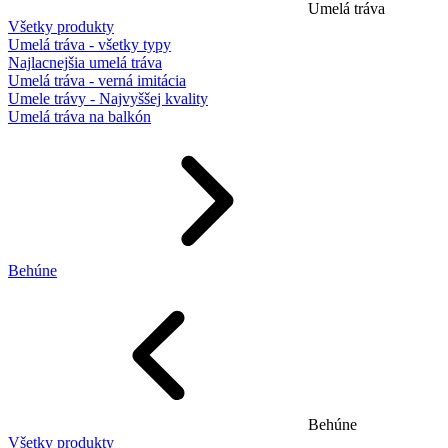
Umelá tráva
Všetky produkty
Umelá tráva - všetky typy
Najlacnejšia umelá tráva
Umelá tráva - verná imitácia
Umele trávy - Najvyššej kvality
Umelá tráva na balkón
Behúne
Behúne
Všetky produkty