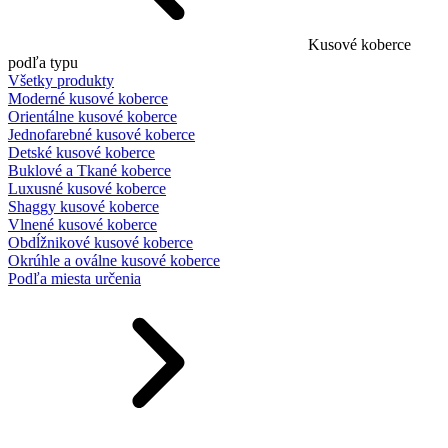
Kusové koberce
podľa typu
Všetky produkty
Moderné kusové koberce
Orientálne kusové koberce
Jednofarebné kusové koberce
Detské kusové koberce
Buklové a Tkané koberce
Luxusné kusové koberce
Shaggy kusové koberce
Vlnené kusové koberce
Obdĺžnikové kusové koberce
Okrúhle a oválne kusové koberce
Podľa miesta určenia