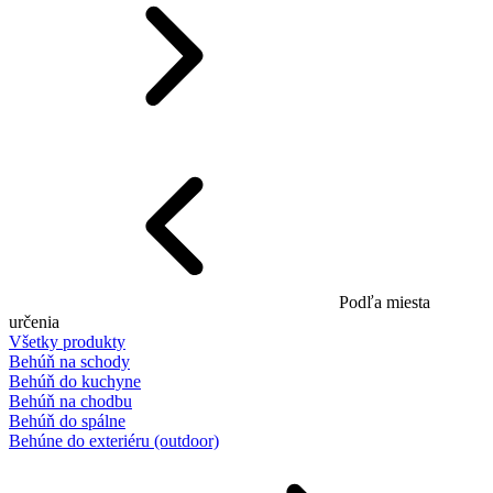
Podľa miesta
určenia
Všetky produkty
Behúň na schody
Behúň do kuchyne
Behúň na chodbu
Behúň do spálne
Behúne do exteriéru (outdoor)