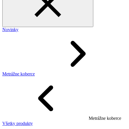
Novinky
Metrážne koberce
Metrážne koberce
Všetky produkty