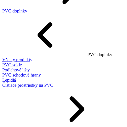
PVC doplnky
PVC doplnky
Všetky produkty
PVC sokle
Podlahové lišty
PVC schodové hrany
Lepidlá
Čistiace prostriedky na PVC