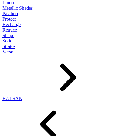
Linon
Metallic Shades
Palatino
Protect
Recharge
Retrace
Shape
Solid
Stratos
Verso
BALSAN