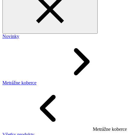
Novinky
Metrážne koberce
Metrážne koberce
Všetky produkty