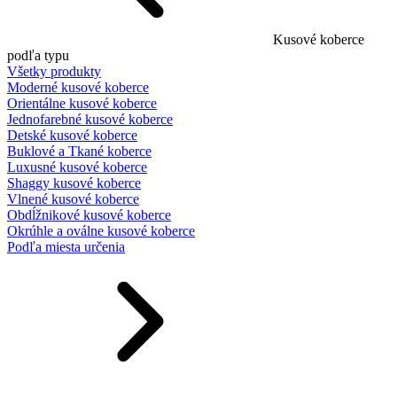
Kusové koberce
podľa typu
Všetky produkty
Moderné kusové koberce
Orientálne kusové koberce
Jednofarebné kusové koberce
Detské kusové koberce
Buklové a Tkané koberce
Luxusné kusové koberce
Shaggy kusové koberce
Vlnené kusové koberce
Obdĺžnikové kusové koberce
Okrúhle a oválne kusové koberce
Podľa miesta určenia