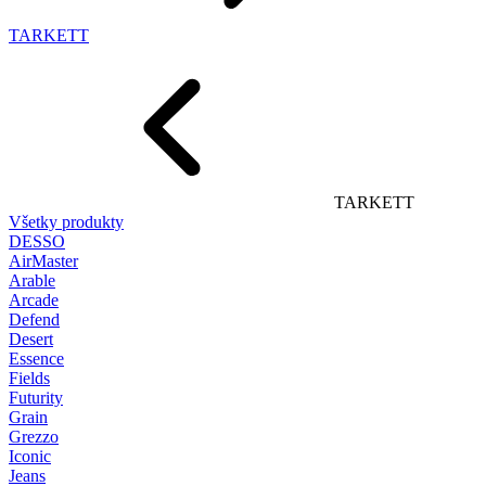
TARKETT
TARKETT
Všetky produkty
DESSO
AirMaster
Arable
Arcade
Defend
Desert
Essence
Fields
Futurity
Grain
Grezzo
Iconic
Jeans