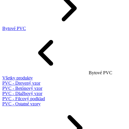
Bytové PVC
Bytové PVC
Všetky produkty
PVC - Drevený vzor
PVC - Betónový vzor
PVC - Dlažbový vzor
PVC - Filcový podklad
PVC - Ostatné vzory