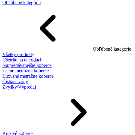
Obľúbené kategórie
Obľúbené kategórie
Všetky produkty
Ušetrite na energiách
Najpredávanejšie koberce
Lacné metrážne koberce
Luxusné metrážne koberce
Čistiace zóny
Zvyšky/Výpredaj
Kusové koberce