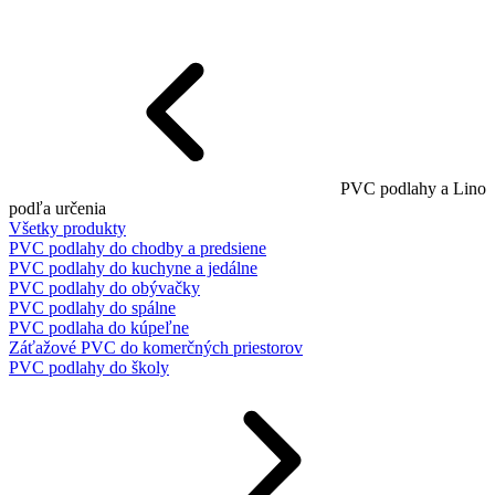
PVC podlahy a Lino
podľa určenia
Všetky produkty
PVC podlahy do chodby a predsiene
PVC podlahy do kuchyne a jedálne
PVC podlahy do obývačky
PVC podlahy do spálne
PVC podlaha do kúpeľne
Záťažové PVC do komerčných priestorov
PVC podlahy do školy