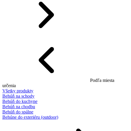
Podľa miesta
určenia
Všetky produkty
Behúň na schody
Behúň do kuchyne
Behúň na chodbu
Behúň do spálne
Behúne do exteriéru (outdoor)