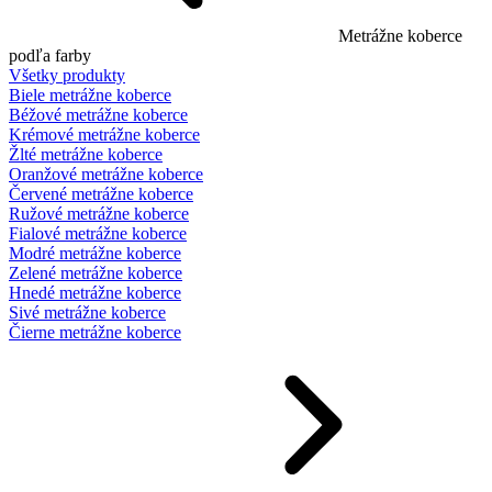
Metrážne koberce
podľa farby
Všetky produkty
Biele metrážne koberce
Béžové metrážne koberce
Krémové metrážne koberce
Žlté metrážne koberce
Oranžové metrážne koberce
Červené metrážne koberce
Ružové metrážne koberce
Fialové metrážne koberce
Modré metrážne koberce
Zelené metrážne koberce
Hnedé metrážne koberce
Sivé metrážne koberce
Čierne metrážne koberce