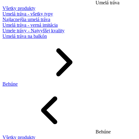
Umelá tráva
Všetky produkty
Umelá tráva - všetky typy
Najlacnejšia umelá tráva
Umelá tráva - verná imitácia
Umele trávy - Najvyššej kvality
Umelá tráva na balkón
Behúne
Behúne
Všetky produkty