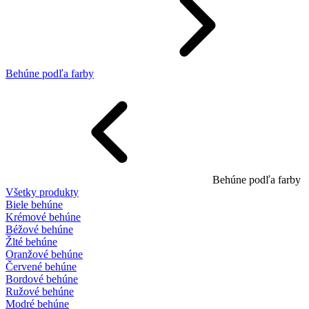
Behúne podľa farby
Behúne podľa farby
Všetky produkty
Biele behúne
Krémové behúne
Béžové behúne
Žlté behúne
Oranžové behúne
Červené behúne
Bordové behúne
Ružové behúne
Modré behúne