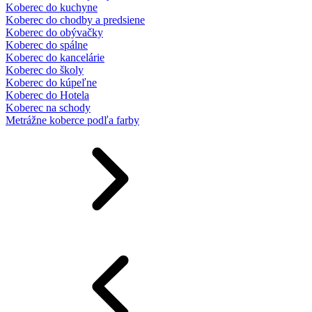
Koberec do kuchyne
Koberec do chodby a predsiene
Koberec do obývačky
Koberec do spálne
Koberec do kancelárie
Koberec do školy
Koberec do kúpeľne
Koberec do Hotela
Koberec na schody
Metrážne koberce podľa farby