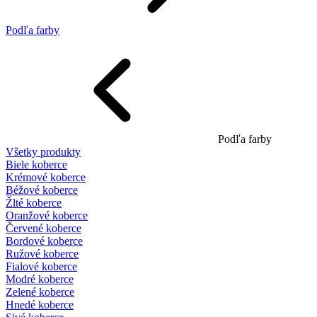
Podľa farby
Podľa farby
Všetky produkty
Biele koberce
Krémové koberce
Béžové koberce
Žlté koberce
Oranžové koberce
Červené koberce
Bordové koberce
Ružové koberce
Fialové koberce
Modré koberce
Zelené koberce
Hnedé koberce