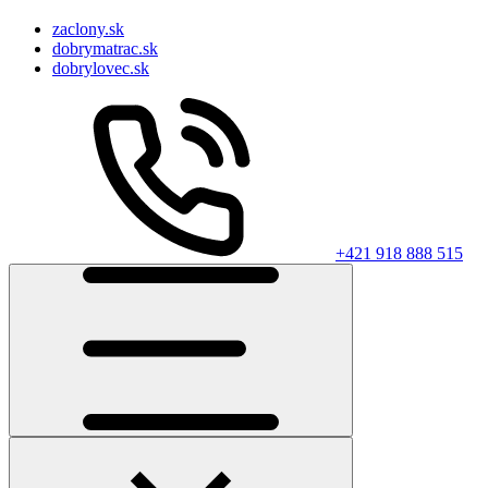
zaclony.sk
dobrymatrac.sk
dobrylovec.sk
+421 918 888 515