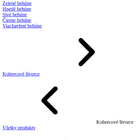
Zelené behúne
Hnedé behúne
Sivé behúne
Čierne behúne
Viacfarebné behúne
Kobercové štvorce
Kobercové štvorce
Všetky produkty