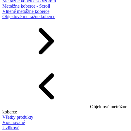
Metrážne koberce so vzorom
Metrážne koberce - Scroll
Vlnené metrážne koberce
Objektové metrážne koberce
Objektové metrážne
koberce
Všetky produkty
Vpichované
Uzlíkové