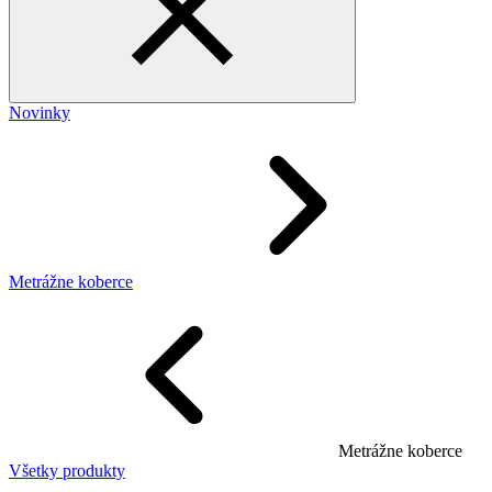
Novinky
Metrážne koberce
Metrážne koberce
Všetky produkty