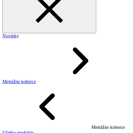
Novinky
Metrážne koberce
Metrážne koberce
Všetky produkty