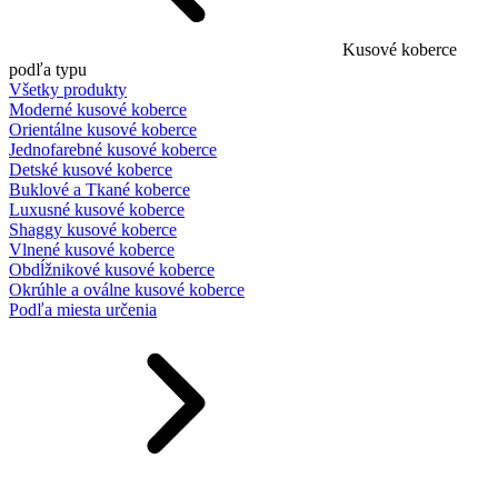
Kusové koberce
podľa typu
Všetky produkty
Moderné kusové koberce
Orientálne kusové koberce
Jednofarebné kusové koberce
Detské kusové koberce
Buklové a Tkané koberce
Luxusné kusové koberce
Shaggy kusové koberce
Vlnené kusové koberce
Obdĺžnikové kusové koberce
Okrúhle a oválne kusové koberce
Podľa miesta určenia