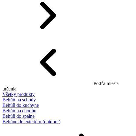
Podľa miesta
určenia
Všetky produkty
Behúň na schody
Behúň do kuchyne
Behúň na chodbu
Behúň do spálne
Behúne do exteriéru (outdoor)