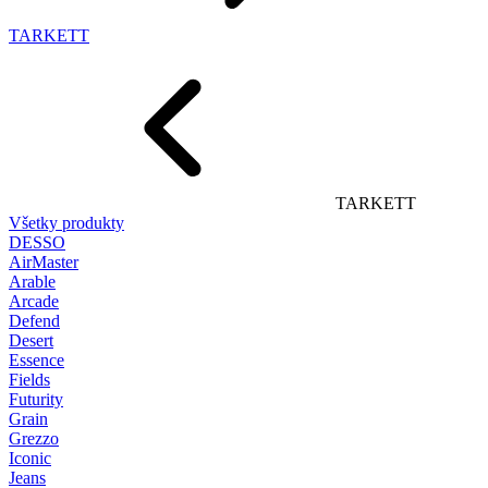
TARKETT
TARKETT
Všetky produkty
DESSO
AirMaster
Arable
Arcade
Defend
Desert
Essence
Fields
Futurity
Grain
Grezzo
Iconic
Jeans