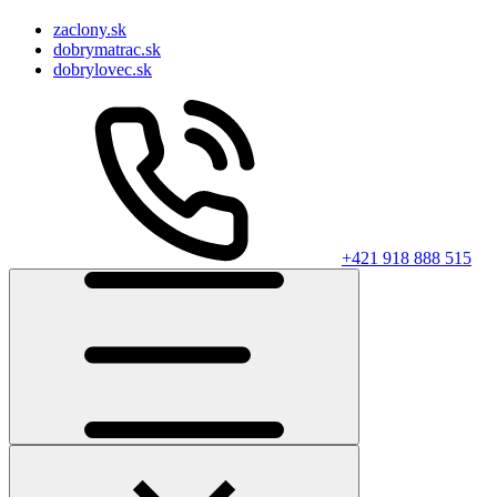
zaclony.sk
dobrymatrac.sk
dobrylovec.sk
+421 918 888 515