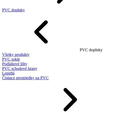
PVC doplnky
PVC doplnky
Všetky produkty
PVC sokle
Podlahové lišty
PVC schodové hrany
Lepidlá
Čistiace prostriedky na PVC