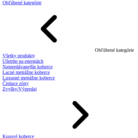
Obľúbené kategórie
Obľúbené kategórie
Všetky produkty
Ušetrite na energiách
Najpredávanejšie koberce
Lacné metrážne koberce
Luxusné metrážne koberce
Čistiace zóny
Zvyšky/Výpredaj
Kusové koberce