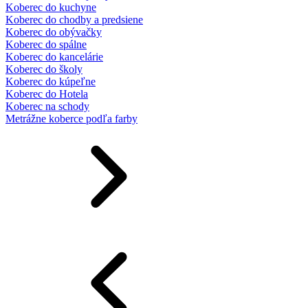
Koberec do kuchyne
Koberec do chodby a predsiene
Koberec do obývačky
Koberec do spálne
Koberec do kancelárie
Koberec do školy
Koberec do kúpeľne
Koberec do Hotela
Koberec na schody
Metrážne koberce podľa farby