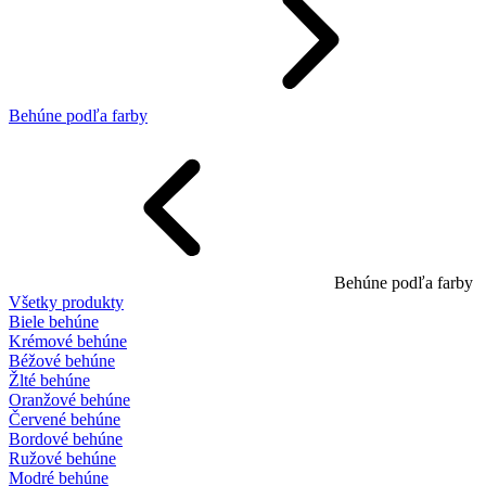
Behúne podľa farby
Behúne podľa farby
Všetky produkty
Biele behúne
Krémové behúne
Béžové behúne
Žlté behúne
Oranžové behúne
Červené behúne
Bordové behúne
Ružové behúne
Modré behúne