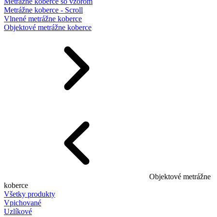
Metrážne koberce so vzorom
Metrážne koberce - Scroll
Vlnené metrážne koberce
Objektové metrážne koberce
Objektové metrážne
koberce
Všetky produkty
Vpichované
Uzlíkové