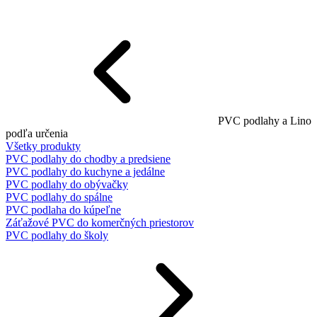
PVC podlahy a Lino
podľa určenia
Všetky produkty
PVC podlahy do chodby a predsiene
PVC podlahy do kuchyne a jedálne
PVC podlahy do obývačky
PVC podlahy do spálne
PVC podlaha do kúpeľne
Záťažové PVC do komerčných priestorov
PVC podlahy do školy