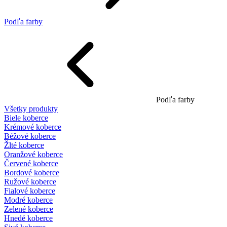
Podľa farby
Podľa farby
Všetky produkty
Biele koberce
Krémové koberce
Béžové koberce
Žlté koberce
Oranžové koberce
Červené koberce
Bordové koberce
Ružové koberce
Fialové koberce
Modré koberce
Zelené koberce
Hnedé koberce