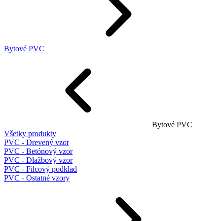
Bytové PVC
Bytové PVC
Všetky produkty
PVC - Drevený vzor
PVC - Betónový vzor
PVC - Dlažbový vzor
PVC - Filcový podklad
PVC - Ostatné vzory