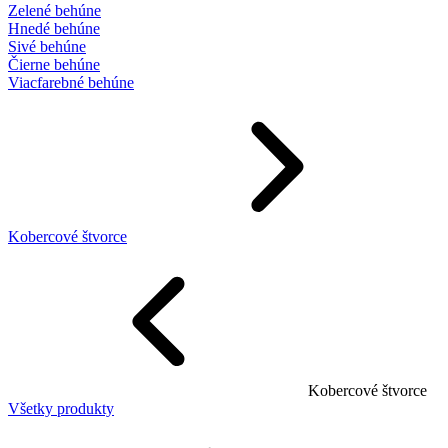
Zelené behúne
Hnedé behúne
Sivé behúne
Čierne behúne
Viacfarebné behúne
Kobercové štvorce
Kobercové štvorce
Všetky produkty