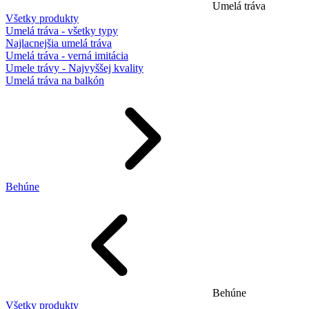
Umelá tráva
Všetky produkty
Umelá tráva - všetky typy
Najlacnejšia umelá tráva
Umelá tráva - verná imitácia
Umele trávy - Najvyššej kvality
Umelá tráva na balkón
Behúne
Behúne
Všetky produkty