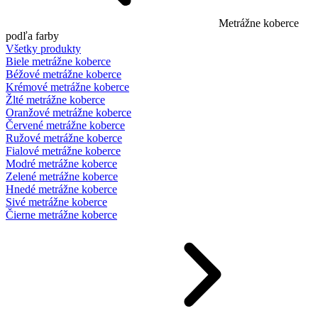
Metrážne koberce
podľa farby
Všetky produkty
Biele metrážne koberce
Béžové metrážne koberce
Krémové metrážne koberce
Žlté metrážne koberce
Oranžové metrážne koberce
Červené metrážne koberce
Ružové metrážne koberce
Fialové metrážne koberce
Modré metrážne koberce
Zelené metrážne koberce
Hnedé metrážne koberce
Sivé metrážne koberce
Čierne metrážne koberce