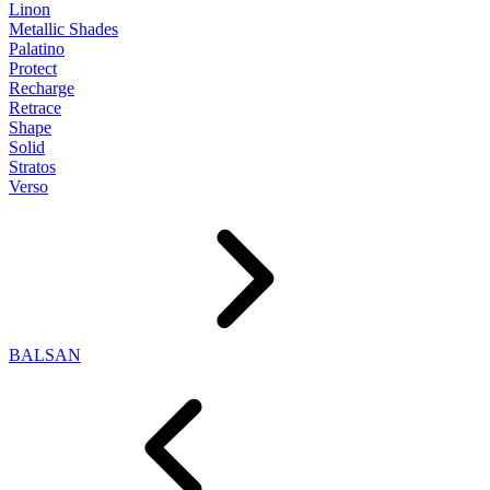
Linon
Metallic Shades
Palatino
Protect
Recharge
Retrace
Shape
Solid
Stratos
Verso
BALSAN