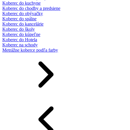
Koberec do kuchyne
Koberec do chodby a predsiene
Koberec do obývačky
Koberec do spálne
Koberec do kancelárie
Koberec do školy
Koberec do kúpeľne
Koberec do Hotela
Koberec na schody
Metrážne koberce podľa farby