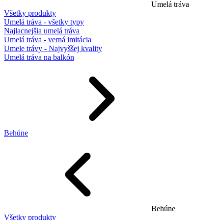
Umelá tráva
Všetky produkty
Umelá tráva - všetky typy
Najlacnejšia umelá tráva
Umelá tráva - verná imitácia
Umele trávy - Najvyššej kvality
Umelá tráva na balkón
Behúne
Behúne
Všetky produkty