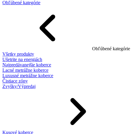
Obľúbené kategórie
Obľúbené kategórie
Všetky produkty
Ušetrite na energiách
Najpredávanejšie koberce
Lacné metrážne koberce
Luxusné metrážne koberce
Čistiace zóny
Zvyšky/Výpredaj
Kusové koberce