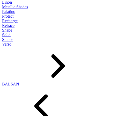
Linon
Metallic Shades
Palatino
Protect
Recharge
Retrace
Shape
Solid
Stratos
Verso
BALSAN