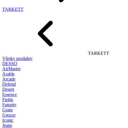
TARKETT
TARKETT
Všetky produkty
DESSO
AirMaster
Arable
Arcade
Defend
Desert
Essence
Fields
Futurity
Grain
Grezzo
Iconic
Jeans