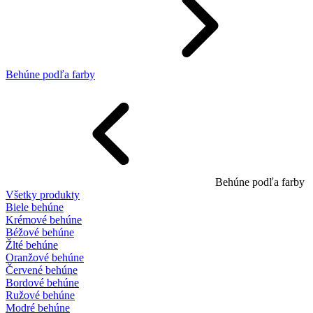
Behúne podľa farby
Behúne podľa farby
Všetky produkty
Biele behúne
Krémové behúne
Béžové behúne
Žlté behúne
Oranžové behúne
Červené behúne
Bordové behúne
Ružové behúne
Modré behúne