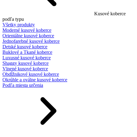
Kusové koberce
podľa typu
Všetky produkty
Moderné kusové koberce
Orientálne kusové koberce
Jednofarebné kusové koberce
Detské kusové koberce
Buklové a Tkané koberce
Luxusné kusové koberce
Shaggy kusové koberce
Vlnené kusové koberce
Obdĺžnikové kusové koberce
Okrúhle a oválne kusové koberce
Podľa miesta určenia