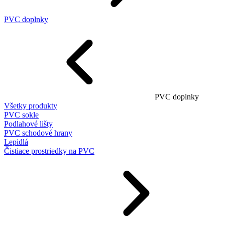
PVC doplnky
PVC doplnky
Všetky produkty
PVC sokle
Podlahové lišty
PVC schodové hrany
Lepidlá
Čistiace prostriedky na PVC