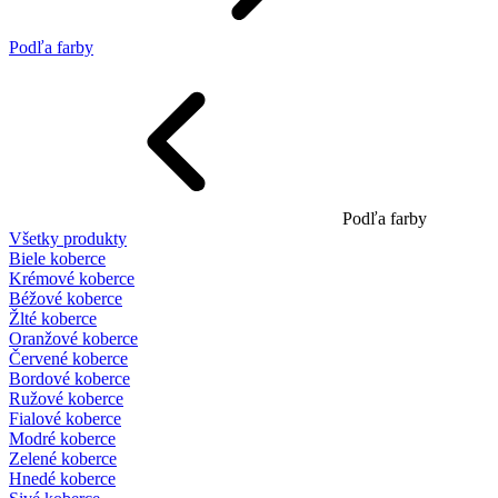
Podľa farby
Podľa farby
Všetky produkty
Biele koberce
Krémové koberce
Béžové koberce
Žlté koberce
Oranžové koberce
Červené koberce
Bordové koberce
Ružové koberce
Fialové koberce
Modré koberce
Zelené koberce
Hnedé koberce