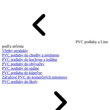
PVC podlahy a Lino
podľa určenia
Všetky produkty
PVC podlahy do chodby a predsiene
PVC podlahy do kuchyne a jedálne
PVC podlahy do obývačky
PVC podlahy do spálne
PVC podlaha do kúpeľne
Záťažové PVC do komerčných priestorov
PVC podlahy do školy