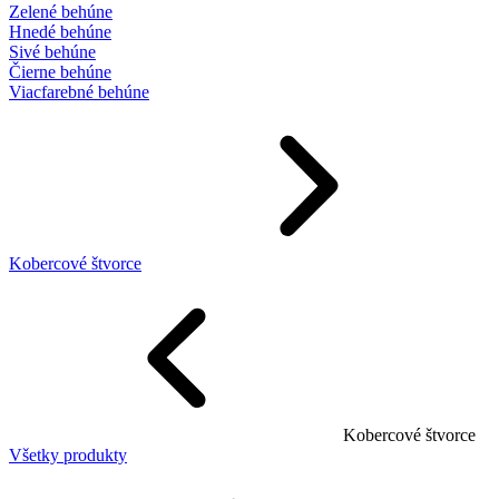
Zelené behúne
Hnedé behúne
Sivé behúne
Čierne behúne
Viacfarebné behúne
Kobercové štvorce
Kobercové štvorce
Všetky produkty