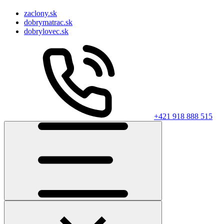
zaclony.sk
dobrymatrac.sk
dobrylovec.sk
+421 918 888 515