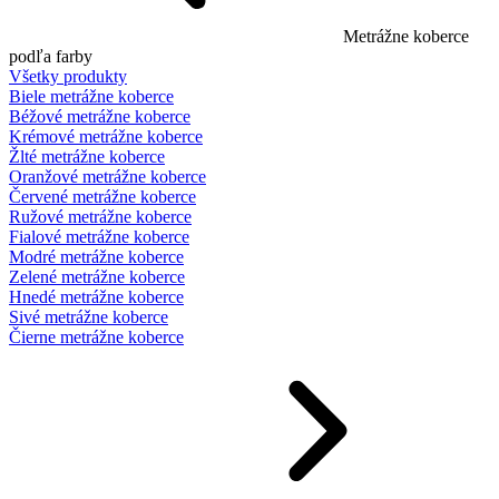
Metrážne koberce
podľa farby
Všetky produkty
Biele metrážne koberce
Béžové metrážne koberce
Krémové metrážne koberce
Žlté metrážne koberce
Oranžové metrážne koberce
Červené metrážne koberce
Ružové metrážne koberce
Fialové metrážne koberce
Modré metrážne koberce
Zelené metrážne koberce
Hnedé metrážne koberce
Sivé metrážne koberce
Čierne metrážne koberce