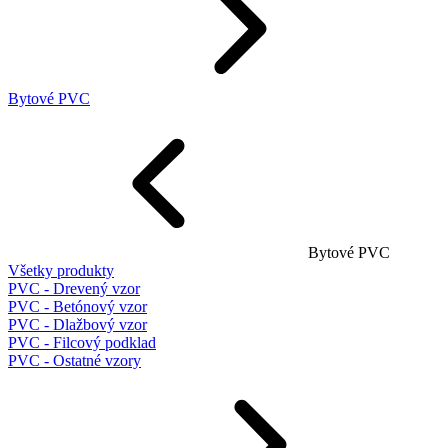
Bytové PVC
Bytové PVC
Všetky produkty
PVC - Drevený vzor
PVC - Betónový vzor
PVC - Dlažbový vzor
PVC - Filcový podklad
PVC - Ostatné vzory