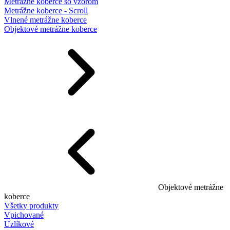
Metrážne koberce so vzorom
Metrážne koberce - Scroll
Vlnené metrážne koberce
Objektové metrážne koberce
Objektové metrážne
koberce
Všetky produkty
Vpichované
Uzlíkové