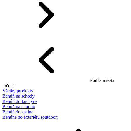
Podľa miesta
určenia
Všetky produkty
Behúň na schody
Behúň do kuchyne
Behúň na chodbu
Behúň do spálne
Behúne do exteriéru (outdoor)