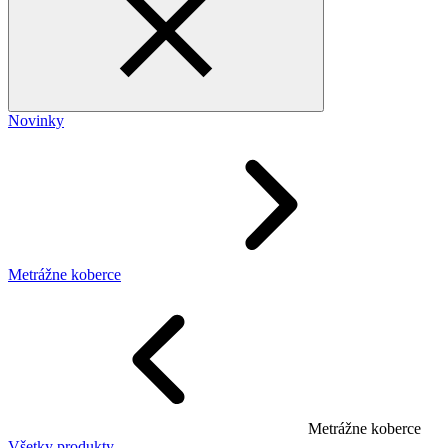
Novinky
Metrážne koberce
Metrážne koberce
Všetky produkty