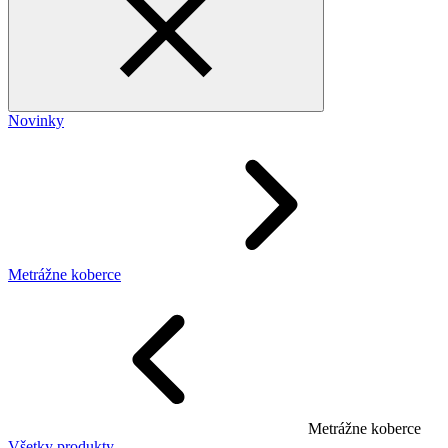
Novinky
Metrážne koberce
Metrážne koberce
Všetky produkty