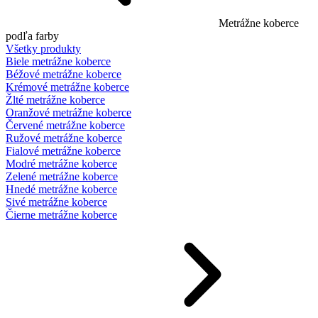
Metrážne koberce
podľa farby
Všetky produkty
Biele metrážne koberce
Béžové metrážne koberce
Krémové metrážne koberce
Žlté metrážne koberce
Oranžové metrážne koberce
Červené metrážne koberce
Ružové metrážne koberce
Fialové metrážne koberce
Modré metrážne koberce
Zelené metrážne koberce
Hnedé metrážne koberce
Sivé metrážne koberce
Čierne metrážne koberce