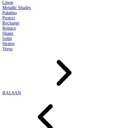
Linon
Metallic Shades
Palatino
Protect
Recharge
Retrace
Shape
Solid
Stratos
Verso
BALSAN