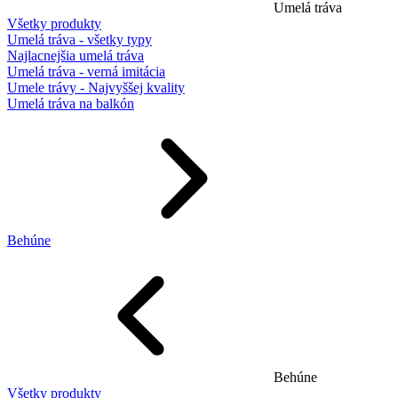
Umelá tráva
Všetky produkty
Umelá tráva - všetky typy
Najlacnejšia umelá tráva
Umelá tráva - verná imitácia
Umele trávy - Najvyššej kvality
Umelá tráva na balkón
Behúne
Behúne
Všetky produkty