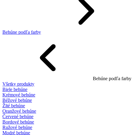
Behúne podľa farby
Behúne podľa farby
Všetky produkty
Biele behúne
Krémové behúne
Béžové behúne
Žlté behúne
Oranžové behúne
Červené behúne
Bordové behúne
Ružové behúne
Modré behúne