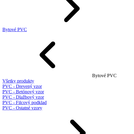
Bytové PVC
Bytové PVC
Všetky produkty
PVC - Drevený vzor
PVC - Betónový vzor
PVC - Dlažbový vzor
PVC - Filcový podklad
PVC - Ostatné vzory