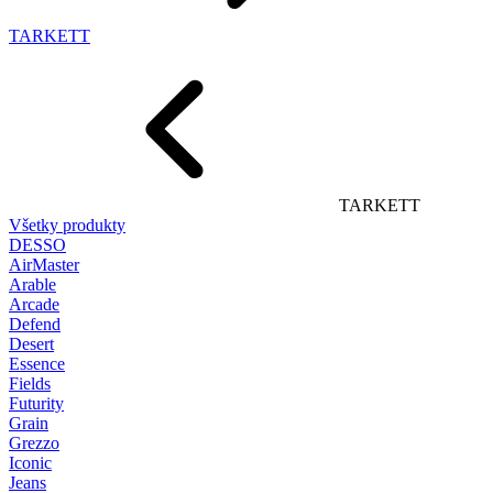
TARKETT
TARKETT
Všetky produkty
DESSO
AirMaster
Arable
Arcade
Defend
Desert
Essence
Fields
Futurity
Grain
Grezzo
Iconic
Jeans