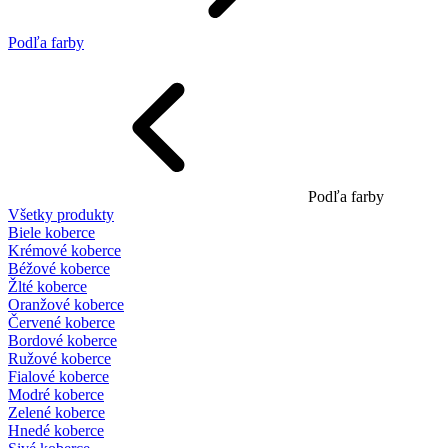
Podľa farby
Podľa farby
Všetky produkty
Biele koberce
Krémové koberce
Béžové koberce
Žlté koberce
Oranžové koberce
Červené koberce
Bordové koberce
Ružové koberce
Fialové koberce
Modré koberce
Zelené koberce
Hnedé koberce