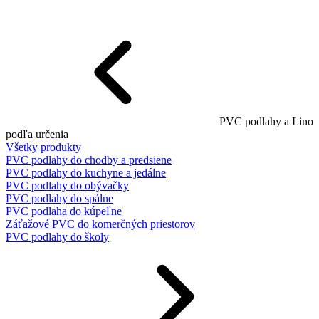
PVC podlahy a Lino
podľa určenia
Všetky produkty
PVC podlahy do chodby a predsiene
PVC podlahy do kuchyne a jedálne
PVC podlahy do obývačky
PVC podlahy do spálne
PVC podlaha do kúpeľne
Záťažové PVC do komerčných priestorov
PVC podlahy do školy