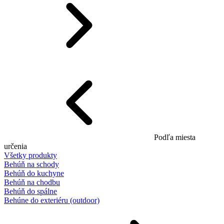
Podľa miesta
určenia
Všetky produkty
Behúň na schody
Behúň do kuchyne
Behúň na chodbu
Behúň do spálne
Behúne do exteriéru (outdoor)