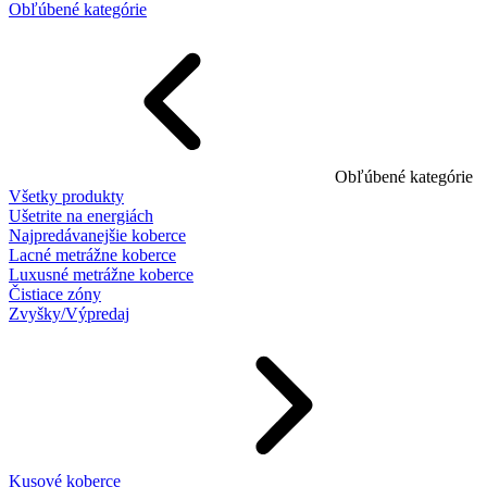
Obľúbené kategórie
Obľúbené kategórie
Všetky produkty
Ušetrite na energiách
Najpredávanejšie koberce
Lacné metrážne koberce
Luxusné metrážne koberce
Čistiace zóny
Zvyšky/Výpredaj
Kusové koberce