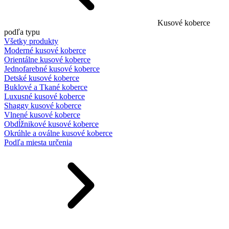
Kusové koberce
podľa typu
Všetky produkty
Moderné kusové koberce
Orientálne kusové koberce
Jednofarebné kusové koberce
Detské kusové koberce
Buklové a Tkané koberce
Luxusné kusové koberce
Shaggy kusové koberce
Vlnené kusové koberce
Obdĺžnikové kusové koberce
Okrúhle a oválne kusové koberce
Podľa miesta určenia