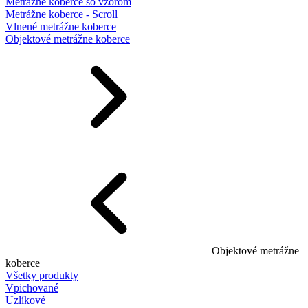
Metrážne koberce so vzorom
Metrážne koberce - Scroll
Vlnené metrážne koberce
Objektové metrážne koberce
Objektové metrážne
koberce
Všetky produkty
Vpichované
Uzlíkové