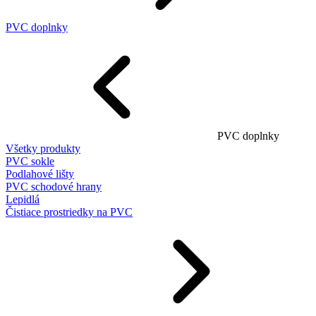
PVC doplnky
PVC doplnky
Všetky produkty
PVC sokle
Podlahové lišty
PVC schodové hrany
Lepidlá
Čistiace prostriedky na PVC