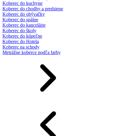
Koberec do kuchyne
Koberec do chodby a predsiene
Koberec do obývačky
Koberec do spálne
Koberec do kancelárie
Koberec do školy
Koberec do kúpeľne
Koberec do Hotela
Koberec na schody
Metrážne koberce podľa farby