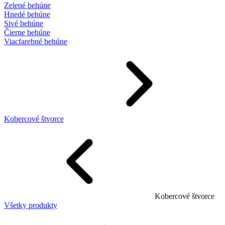
Zelené behúne
Hnedé behúne
Sivé behúne
Čierne behúne
Viacfarebné behúne
Kobercové štvorce
Kobercové štvorce
Všetky produkty