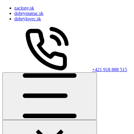
zaclony.sk
dobrymatrac.sk
dobrylovec.sk
+421 918 888 515