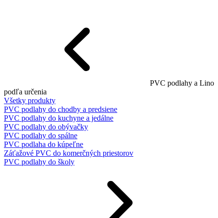
PVC podlahy a Lino
podľa určenia
Všetky produkty
PVC podlahy do chodby a predsiene
PVC podlahy do kuchyne a jedálne
PVC podlahy do obývačky
PVC podlahy do spálne
PVC podlaha do kúpeľne
Záťažové PVC do komerčných priestorov
PVC podlahy do školy