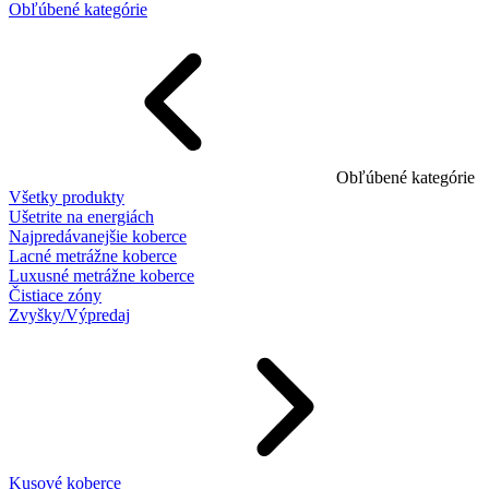
Obľúbené kategórie
Obľúbené kategórie
Všetky produkty
Ušetrite na energiách
Najpredávanejšie koberce
Lacné metrážne koberce
Luxusné metrážne koberce
Čistiace zóny
Zvyšky/Výpredaj
Kusové koberce