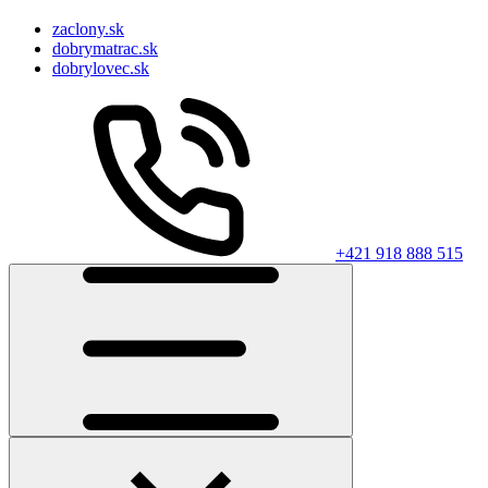
zaclony.sk
dobrymatrac.sk
dobrylovec.sk
+421 918 888 515