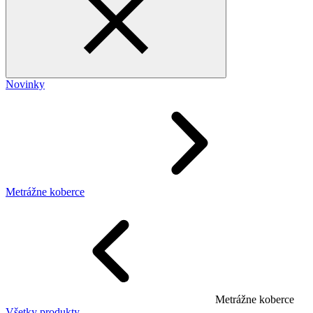
Novinky
Metrážne koberce
Metrážne koberce
Všetky produkty