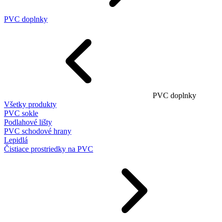
PVC doplnky
PVC doplnky
Všetky produkty
PVC sokle
Podlahové lišty
PVC schodové hrany
Lepidlá
Čistiace prostriedky na PVC