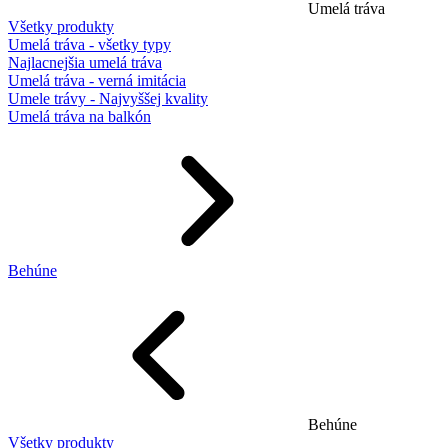
Umelá tráva
Všetky produkty
Umelá tráva - všetky typy
Najlacnejšia umelá tráva
Umelá tráva - verná imitácia
Umele trávy - Najvyššej kvality
Umelá tráva na balkón
Behúne
Behúne
Všetky produkty