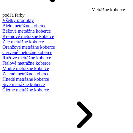
Metrážne koberce
podľa farby
Všetky produkty
Biele metrážne koberce
Béžové metrážne koberce
Krémové metrážne koberce
Žlté metrážne koberce
Oranžové metrážne koberce
Červené metrážne koberce
Ružové metrážne koberce
Fialové metrážne koberce
Modré metrážne koberce
Zelené metrážne koberce
Hnedé metrážne koberce
Sivé metrážne koberce
Čierne metrážne koberce