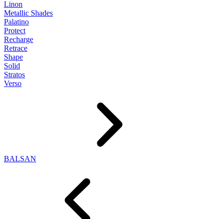
Linon
Metallic Shades
Palatino
Protect
Recharge
Retrace
Shape
Solid
Stratos
Verso
BALSAN