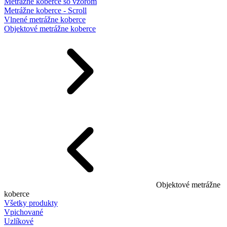
Metrážne koberce so vzorom
Metrážne koberce - Scroll
Vlnené metrážne koberce
Objektové metrážne koberce
Objektové metrážne
koberce
Všetky produkty
Vpichované
Uzlíkové