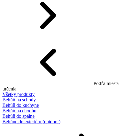
Podľa miesta
určenia
Všetky produkty
Behúň na schody
Behúň do kuchyne
Behúň na chodbu
Behúň do spálne
Behúne do exteriéru (outdoor)