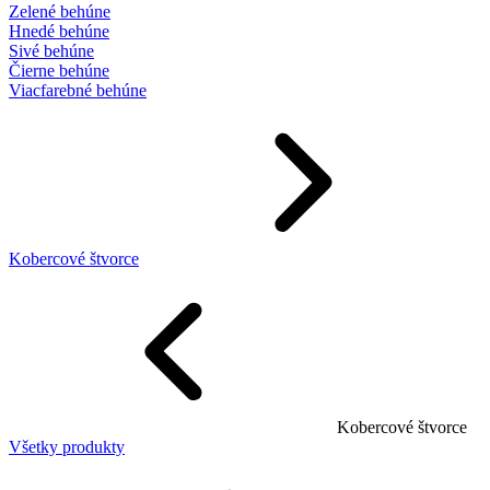
Zelené behúne
Hnedé behúne
Sivé behúne
Čierne behúne
Viacfarebné behúne
Kobercové štvorce
Kobercové štvorce
Všetky produkty