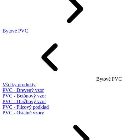
Bytové PVC
Bytové PVC
Všetky produkty
PVC - Drevený vzor
PVC - Betónový vzor
PVC - Dlažbový vzor
PVC - Filcový podklad
PVC - Ostatné vzory