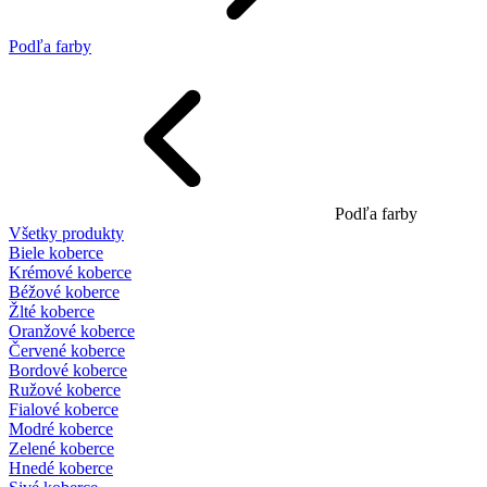
Podľa farby
Podľa farby
Všetky produkty
Biele koberce
Krémové koberce
Béžové koberce
Žlté koberce
Oranžové koberce
Červené koberce
Bordové koberce
Ružové koberce
Fialové koberce
Modré koberce
Zelené koberce
Hnedé koberce