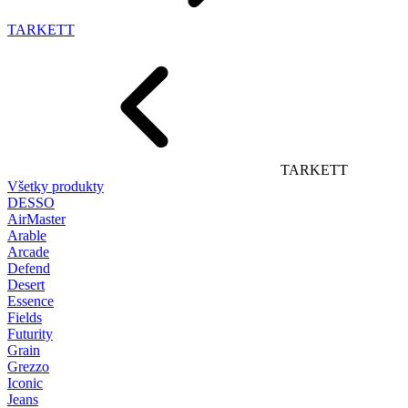
TARKETT
TARKETT
Všetky produkty
DESSO
AirMaster
Arable
Arcade
Defend
Desert
Essence
Fields
Futurity
Grain
Grezzo
Iconic
Jeans