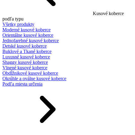
Kusové koberce
podľa typu
Všetky produkty
Moderné kusové koberce
Orientálne kusové koberce
Jednofarebné kusové koberce
Detské kusové koberce
Buklové a Tkané koberce
Luxusné kusové koberce
Shaggy kusové koberce
Vlnené kusové koberce
Obdĺžnikové kusové koberce
Okrúhle a oválne kusové koberce
Podľa miesta určenia