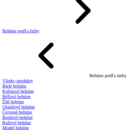
Behúne podľa farby
Behúne podľa farby
Všetky produkty
Biele behúne
Krémové behúne
Béžové behúne
Žlté behúne
Oranžové behúne
Červené behúne
Bordové behúne
Ružové behúne
Modré behúne