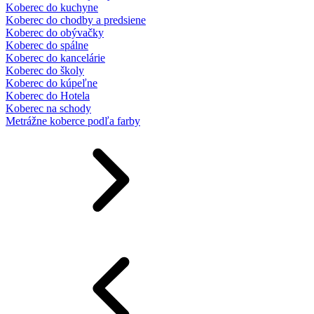
Koberec do kuchyne
Koberec do chodby a predsiene
Koberec do obývačky
Koberec do spálne
Koberec do kancelárie
Koberec do školy
Koberec do kúpeľne
Koberec do Hotela
Koberec na schody
Metrážne koberce podľa farby