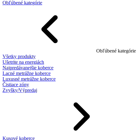
Obľúbené kategórie
Obľúbené kategórie
Všetky produkty
Ušetrite na energiách
Najpredávanejšie koberce
Lacné metrážne koberce
Luxusné metrážne koberce
Čistiace zóny
Zvyšky/Výpredaj
Kusové koberce