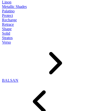
Linon
Metallic Shades
Palatino
Protect
Recharge
Retrace
Shape
Solid
Stratos
Verso
BALSAN