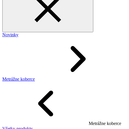
Novinky
Metrážne koberce
Metrážne koberce
Všetky produkty