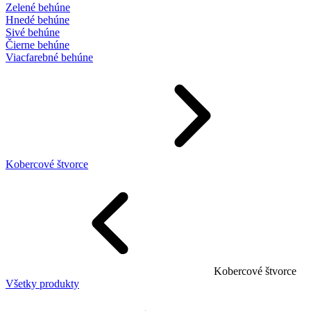
Zelené behúne
Hnedé behúne
Sivé behúne
Čierne behúne
Viacfarebné behúne
Kobercové štvorce
Kobercové štvorce
Všetky produkty