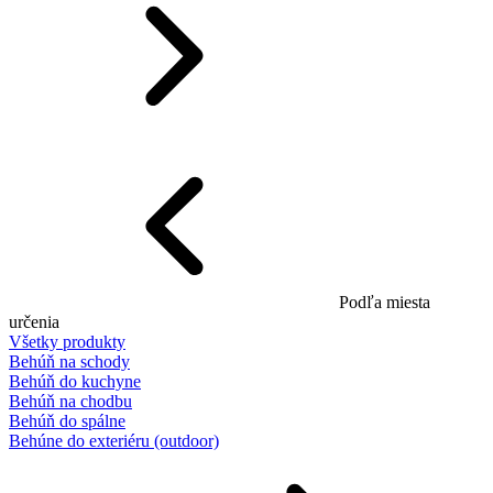
Podľa miesta
určenia
Všetky produkty
Behúň na schody
Behúň do kuchyne
Behúň na chodbu
Behúň do spálne
Behúne do exteriéru (outdoor)