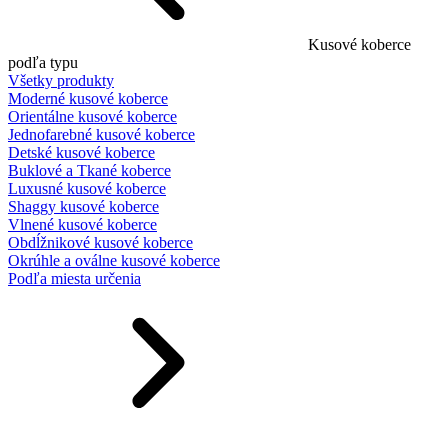
Kusové koberce
podľa typu
Všetky produkty
Moderné kusové koberce
Orientálne kusové koberce
Jednofarebné kusové koberce
Detské kusové koberce
Buklové a Tkané koberce
Luxusné kusové koberce
Shaggy kusové koberce
Vlnené kusové koberce
Obdĺžnikové kusové koberce
Okrúhle a oválne kusové koberce
Podľa miesta určenia