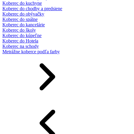
Koberec do kuchyne
Koberec do chodby a predsiene
Koberec do obývačky
Koberec do spálne
Koberec do kancelárie
Koberec do školy
Koberec do kúpeľne
Koberec do Hotela
Koberec na schody
Metrážne koberce podľa farby