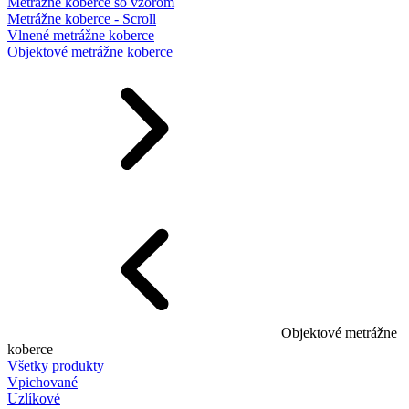
Metrážne koberce so vzorom
Metrážne koberce - Scroll
Vlnené metrážne koberce
Objektové metrážne koberce
Objektové metrážne
koberce
Všetky produkty
Vpichované
Uzlíkové