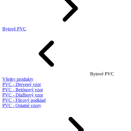
Bytové PVC
Bytové PVC
Všetky produkty
PVC - Drevený vzor
PVC - Betónový vzor
PVC - Dlažbový vzor
PVC - Filcový podklad
PVC - Ostatné vzory