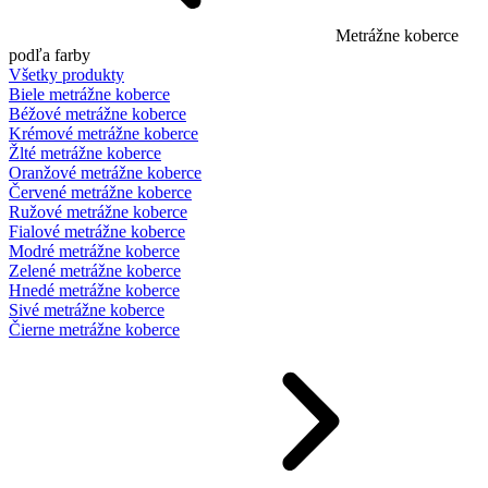
Metrážne koberce
podľa farby
Všetky produkty
Biele metrážne koberce
Béžové metrážne koberce
Krémové metrážne koberce
Žlté metrážne koberce
Oranžové metrážne koberce
Červené metrážne koberce
Ružové metrážne koberce
Fialové metrážne koberce
Modré metrážne koberce
Zelené metrážne koberce
Hnedé metrážne koberce
Sivé metrážne koberce
Čierne metrážne koberce