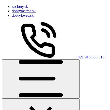
zaclony.sk
dobrymatrac.sk
dobrylovec.sk
+421 918 888 515