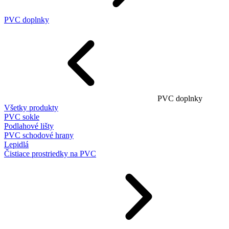
PVC doplnky
PVC doplnky
Všetky produkty
PVC sokle
Podlahové lišty
PVC schodové hrany
Lepidlá
Čistiace prostriedky na PVC