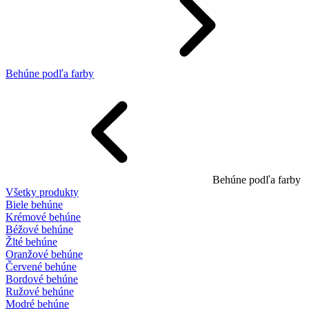
Behúne podľa farby
Behúne podľa farby
Všetky produkty
Biele behúne
Krémové behúne
Béžové behúne
Žlté behúne
Oranžové behúne
Červené behúne
Bordové behúne
Ružové behúne
Modré behúne