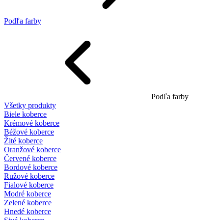
Podľa farby
Podľa farby
Všetky produkty
Biele koberce
Krémové koberce
Béžové koberce
Žlté koberce
Oranžové koberce
Červené koberce
Bordové koberce
Ružové koberce
Fialové koberce
Modré koberce
Zelené koberce
Hnedé koberce