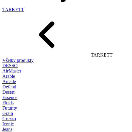
TARKETT
TARKETT
Všetky produkty
DESSO
AirMaster
Arable
Arcade
Defend
Desert
Essence
Fields
Futurity
Grain
Grezzo
Iconic
Jeans