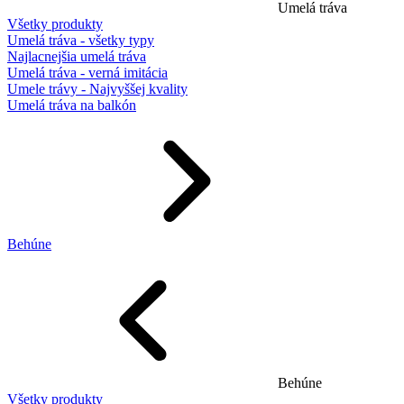
Umelá tráva
Všetky produkty
Umelá tráva - všetky typy
Najlacnejšia umelá tráva
Umelá tráva - verná imitácia
Umele trávy - Najvyššej kvality
Umelá tráva na balkón
Behúne
Behúne
Všetky produkty