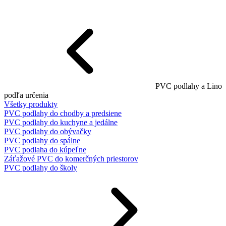
PVC podlahy a Lino
podľa určenia
Všetky produkty
PVC podlahy do chodby a predsiene
PVC podlahy do kuchyne a jedálne
PVC podlahy do obývačky
PVC podlahy do spálne
PVC podlaha do kúpeľne
Záťažové PVC do komerčných priestorov
PVC podlahy do školy