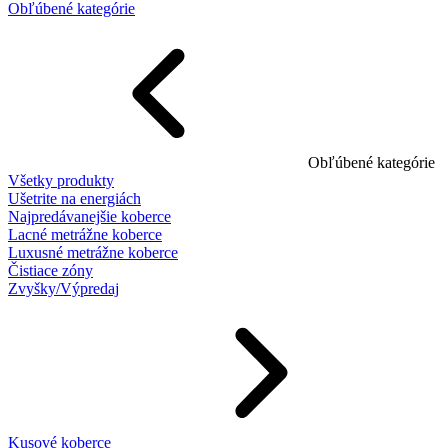
Obľúbené kategórie
Obľúbené kategórie
Všetky produkty
Ušetrite na energiách
Najpredávanejšie koberce
Lacné metrážne koberce
Luxusné metrážne koberce
Čistiace zóny
Zvyšky/Výpredaj
Kusové koberce