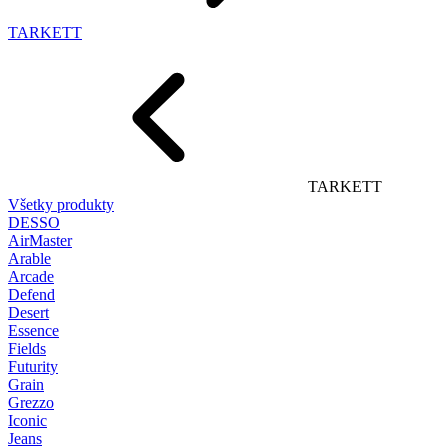
TARKETT
TARKETT
Všetky produkty
DESSO
AirMaster
Arable
Arcade
Defend
Desert
Essence
Fields
Futurity
Grain
Grezzo
Iconic
Jeans