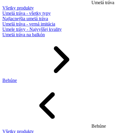
Umelá tráva
Všetky produkty
Umelá tráva - všetky typy
Najlacnejšia umelá tráva
Umelá tráva - verná imitácia
Umele trávy - Najvyššej kvality
Umelá tráva na balkón
Behúne
Behúne
Všetky produkty