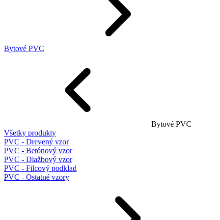
Bytové PVC
Bytové PVC
Všetky produkty
PVC - Drevený vzor
PVC - Betónový vzor
PVC - Dlažbový vzor
PVC - Filcový podklad
PVC - Ostatné vzory