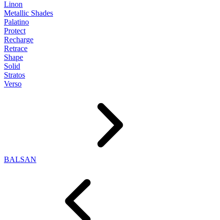
Linon
Metallic Shades
Palatino
Protect
Recharge
Retrace
Shape
Solid
Stratos
Verso
BALSAN