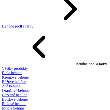
Behúne podľa farby
Behúne podľa farby
Všetky produkty
Biele behúne
Krémové behúne
Béžové behúne
Žlté behúne
Oranžové behúne
Červené behúne
Bordové behúne
Ružové behúne
Modré behúne