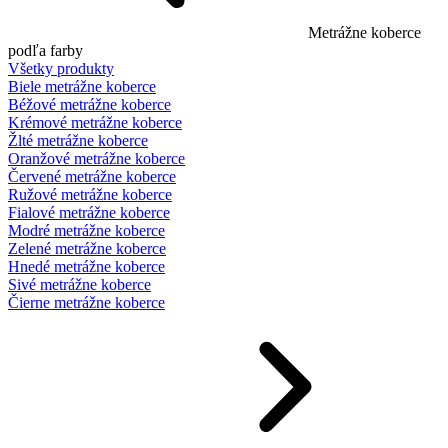
Metrážne koberce
podľa farby
Všetky produkty
Biele metrážne koberce
Béžové metrážne koberce
Krémové metrážne koberce
Žlté metrážne koberce
Oranžové metrážne koberce
Červené metrážne koberce
Ružové metrážne koberce
Fialové metrážne koberce
Modré metrážne koberce
Zelené metrážne koberce
Hnedé metrážne koberce
Sivé metrážne koberce
Čierne metrážne koberce