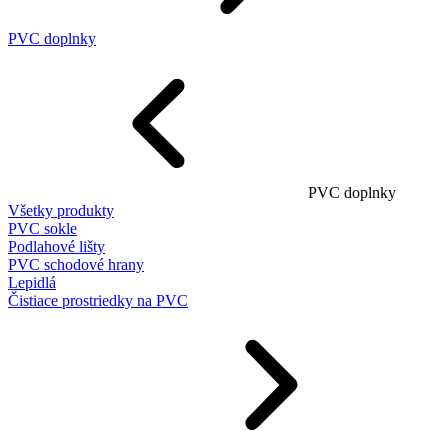
PVC doplnky
PVC doplnky
Všetky produkty
PVC sokle
Podlahové lišty
PVC schodové hrany
Lepidlá
Čistiace prostriedky na PVC