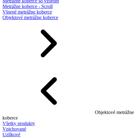
Metrážne koberce so vzorom
Metrážne koberce - Scroll
Vlnené metrážne koberce
Objektové metrážne koberce
Objektové metrážne
koberce
Všetky produkty
Vpichované
Uzlíkové