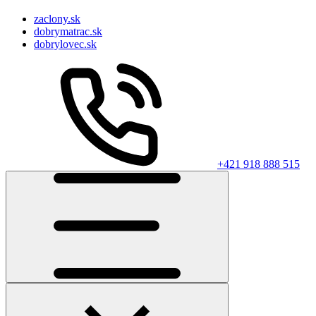
zaclony.sk
dobrymatrac.sk
dobrylovec.sk
+421 918 888 515