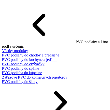
PVC podlahy a Lino
podľa určenia
Všetky produkty
PVC podlahy do chodby a predsiene
PVC podlahy do kuchyne a jedálne
PVC podlahy do obývačky
PVC podlahy do spálne
PVC podlaha do kúpeľne
Záťažové PVC do komerčných priestorov
PVC podlahy do školy