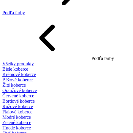
Podľa farby
Podľa farby
Všetky produkty
Biele koberce
Krémové koberce
Béžové koberce
Žlté koberce
Oranžové koberce
Červené koberce
Bordové koberce
Ružové koberce
Fialové koberce
Modré koberce
Zelené koberce
Hnedé koberce