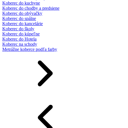
Koberec do kuchyne
Koberec do chodby a predsiene
Koberec do obývačky
Koberec do spálne
Koberec do kancelárie
Koberec do školy
Koberec do kúpeľne
Koberec do Hotela
Koberec na schody
Metrážne koberce podľa farby