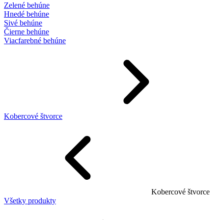
Zelené behúne
Hnedé behúne
Sivé behúne
Čierne behúne
Viacfarebné behúne
Kobercové štvorce
Kobercové štvorce
Všetky produkty