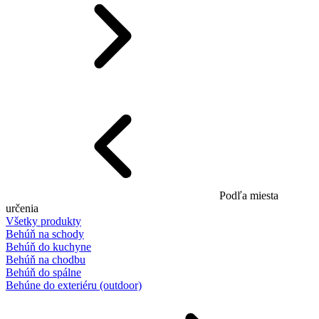
Podľa miesta
určenia
Všetky produkty
Behúň na schody
Behúň do kuchyne
Behúň na chodbu
Behúň do spálne
Behúne do exteriéru (outdoor)