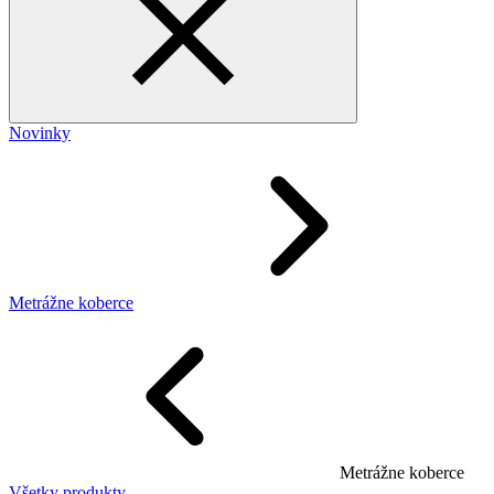
Novinky
Metrážne koberce
Metrážne koberce
Všetky produkty