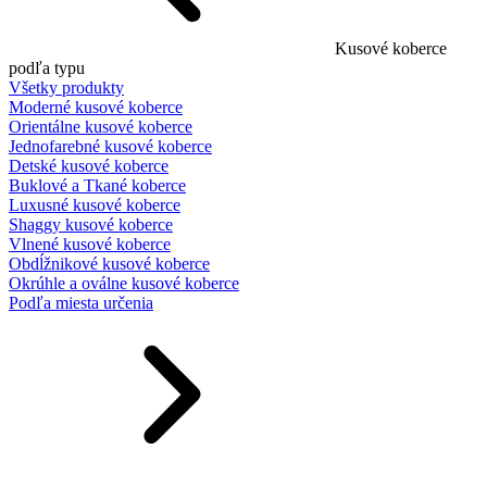
Kusové koberce
podľa typu
Všetky produkty
Moderné kusové koberce
Orientálne kusové koberce
Jednofarebné kusové koberce
Detské kusové koberce
Buklové a Tkané koberce
Luxusné kusové koberce
Shaggy kusové koberce
Vlnené kusové koberce
Obdĺžnikové kusové koberce
Okrúhle a oválne kusové koberce
Podľa miesta určenia