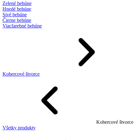
Zelené behúne
Hnedé behúne
Sivé behúne
Čierne behúne
Viacfarebné behúne
Kobercové štvorce
Kobercové štvorce
Všetky produkty