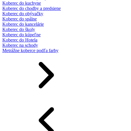
Koberec do kuchyne
Koberec do chodby a predsiene
Koberec do obývačky
Koberec do spálne
Koberec do kancelárie
Koberec do školy
Koberec do kúpeľne
Koberec do Hotela
Koberec na schody
Metrážne koberce podľa farby