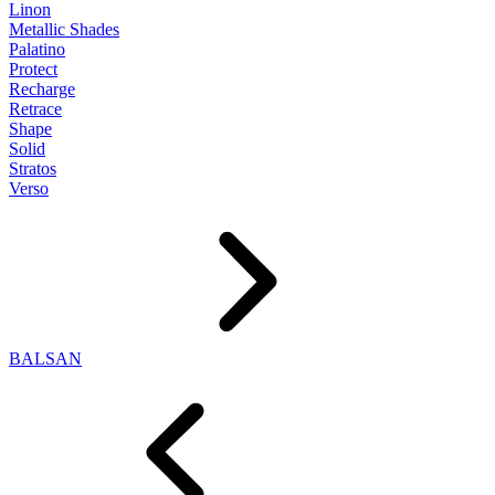
Linon
Metallic Shades
Palatino
Protect
Recharge
Retrace
Shape
Solid
Stratos
Verso
BALSAN