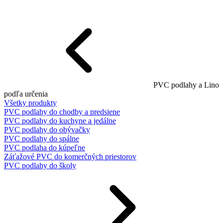
PVC podlahy a Lino
podľa určenia
Všetky produkty
PVC podlahy do chodby a predsiene
PVC podlahy do kuchyne a jedálne
PVC podlahy do obývačky
PVC podlahy do spálne
PVC podlaha do kúpeľne
Záťažové PVC do komerčných priestorov
PVC podlahy do školy