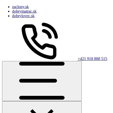
zaclony.sk
dobrymatrac.sk
dobrylovec.sk
+421 918 888 515