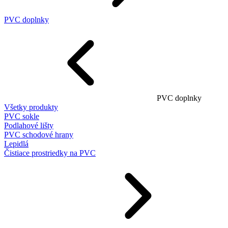
PVC doplnky
PVC doplnky
Všetky produkty
PVC sokle
Podlahové lišty
PVC schodové hrany
Lepidlá
Čistiace prostriedky na PVC