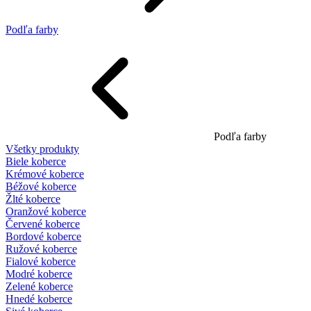
Podľa farby
Podľa farby
Všetky produkty
Biele koberce
Krémové koberce
Béžové koberce
Žlté koberce
Oranžové koberce
Červené koberce
Bordové koberce
Ružové koberce
Fialové koberce
Modré koberce
Zelené koberce
Hnedé koberce