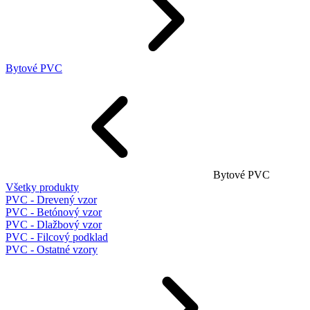
Bytové PVC
Bytové PVC
Všetky produkty
PVC - Drevený vzor
PVC - Betónový vzor
PVC - Dlažbový vzor
PVC - Filcový podklad
PVC - Ostatné vzory