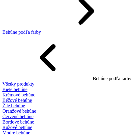
Behúne podľa farby
Behúne podľa farby
Všetky produkty
Biele behúne
Krémové behúne
Béžové behúne
Žlté behúne
Oranžové behúne
Červené behúne
Bordové behúne
Ružové behúne
Modré behúne