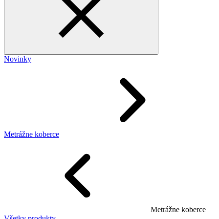
Novinky
Metrážne koberce
Metrážne koberce
Všetky produkty