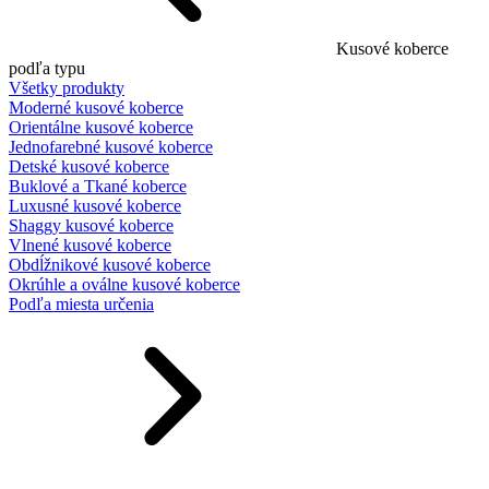
Kusové koberce
podľa typu
Všetky produkty
Moderné kusové koberce
Orientálne kusové koberce
Jednofarebné kusové koberce
Detské kusové koberce
Buklové a Tkané koberce
Luxusné kusové koberce
Shaggy kusové koberce
Vlnené kusové koberce
Obdĺžnikové kusové koberce
Okrúhle a oválne kusové koberce
Podľa miesta určenia