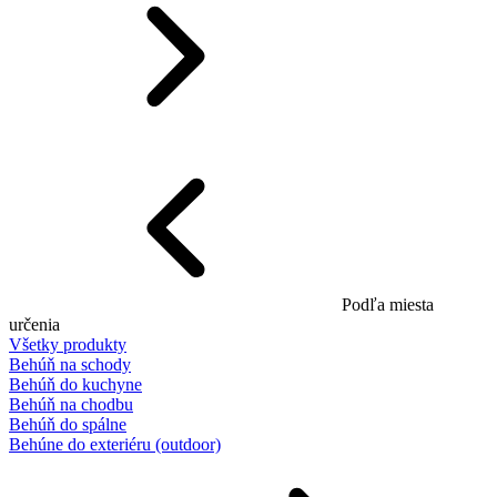
Podľa miesta
určenia
Všetky produkty
Behúň na schody
Behúň do kuchyne
Behúň na chodbu
Behúň do spálne
Behúne do exteriéru (outdoor)