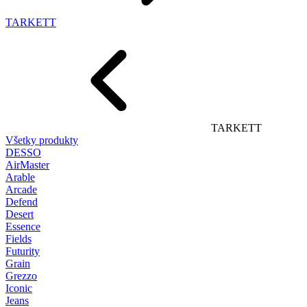
TARKETT
TARKETT
Všetky produkty
DESSO
AirMaster
Arable
Arcade
Defend
Desert
Essence
Fields
Futurity
Grain
Grezzo
Iconic
Jeans