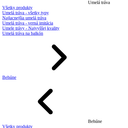
Umelá tráva
Všetky produkty
Umelá tráva - všetky typy
Najlacnejšia umelá tráva
Umelá tráva - verná imitácia
Umele trávy - Najvyššej kvality
Umelá tráva na balkón
Behúne
Behúne
Všetky produkty