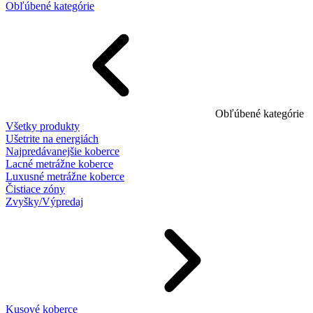
Obľúbené kategórie
Obľúbené kategórie
Všetky produkty
Ušetrite na energiách
Najpredávanejšie koberce
Lacné metrážne koberce
Luxusné metrážne koberce
Čistiace zóny
Zvyšky/Výpredaj
Kusové koberce