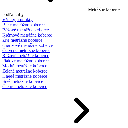
Metrážne koberce
podľa farby
Všetky produkty
Biele metrážne koberce
Béžové metrážne koberce
Krémové metrážne koberce
Žlté metrážne koberce
Oranžové metrážne koberce
Červené metrážne koberce
Ružové metrážne koberce
Fialové metrážne koberce
Modré metrážne koberce
Zelené metrážne koberce
Hnedé metrážne koberce
Sivé metrážne koberce
Čierne metrážne koberce