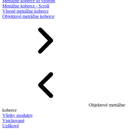
Metrážne koberce so vzorom
Metrážne koberce - Scroll
Vlnené metrážne koberce
Objektové metrážne koberce
Objektové metrážne
koberce
Všetky produkty
Vpichované
Uzlíkové