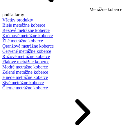
Metrážne koberce
podľa farby
Všetky produkty
Biele metrážne koberce
Béžové metrážne koberce
Krémové metrážne koberce
Žlté metrážne koberce
Oranžové metrážne koberce
Červené metrážne koberce
Ružové metrážne koberce
Fialové metrážne koberce
Modré metrážne koberce
Zelené metrážne koberce
Hnedé metrážne koberce
Sivé metrážne koberce
Čierne metrážne koberce