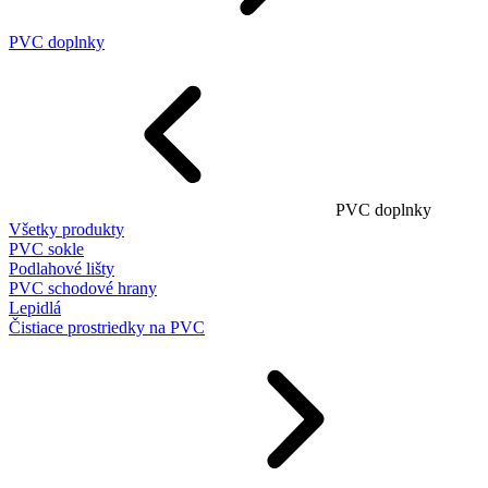
PVC doplnky
PVC doplnky
Všetky produkty
PVC sokle
Podlahové lišty
PVC schodové hrany
Lepidlá
Čistiace prostriedky na PVC