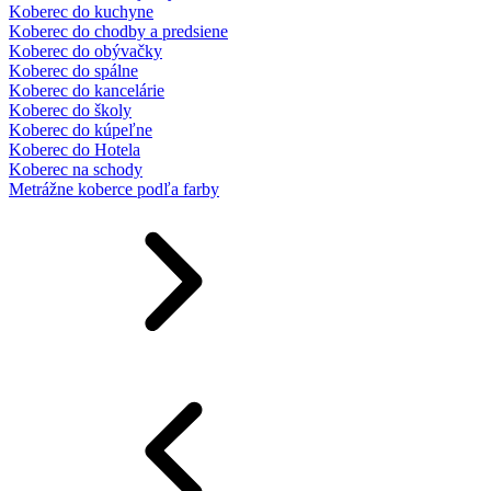
Koberec do kuchyne
Koberec do chodby a predsiene
Koberec do obývačky
Koberec do spálne
Koberec do kancelárie
Koberec do školy
Koberec do kúpeľne
Koberec do Hotela
Koberec na schody
Metrážne koberce podľa farby