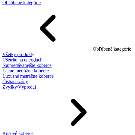
Obľúbené kategórie
Obľúbené kategórie
Všetky produkty
Ušetrite na energiách
Najpredávanejšie koberce
Lacné metrážne koberce
Luxusné metrážne koberce
Čistiace zóny
Zvyšky/Výpredaj
Kusové koberce