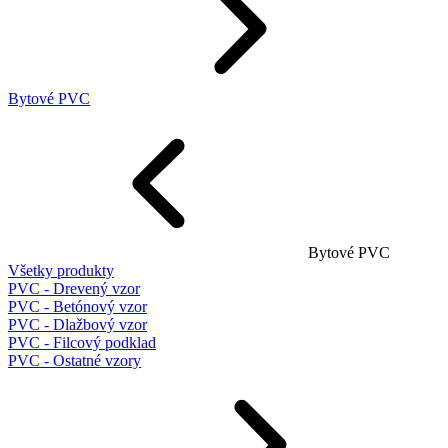
Bytové PVC
Bytové PVC
Všetky produkty
PVC - Drevený vzor
PVC - Betónový vzor
PVC - Dlažbový vzor
PVC - Filcový podklad
PVC - Ostatné vzory