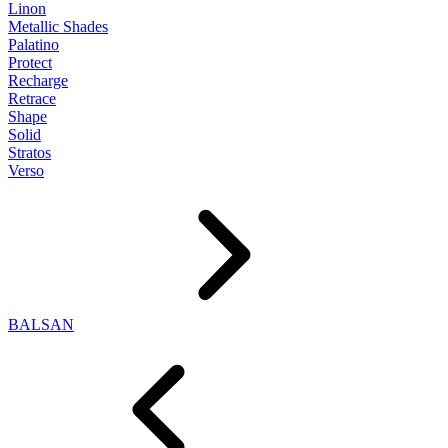
Linon
Metallic Shades
Palatino
Protect
Recharge
Retrace
Shape
Solid
Stratos
Verso
BALSAN