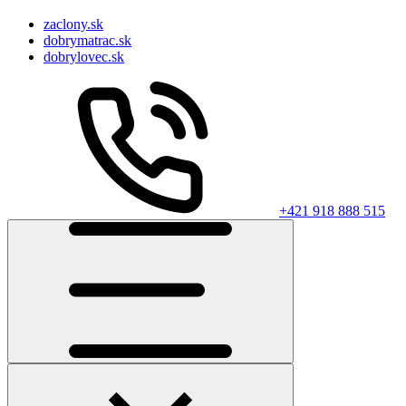
zaclony.sk
dobrymatrac.sk
dobrylovec.sk
+421 918 888 515