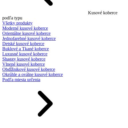
Kusové koberce
podľa typu
Všetky produkty
Moderné kusové koberce
Orientálne kusové koberce
Jednofarebné kusové koberce
Detské kusové koberce
Buklové a Tkané koberce
Luxusné kusové koberce
Shaggy kusové koberce
Vlnené kusové koberce
Obdĺžnikové kusové koberce
Okrúhle a oválne kusové koberce
Podľa miesta určenia