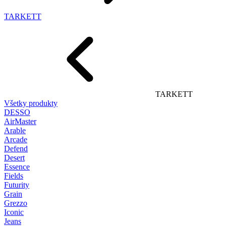
TARKETT
TARKETT
Všetky produkty
DESSO
AirMaster
Arable
Arcade
Defend
Desert
Essence
Fields
Futurity
Grain
Grezzo
Iconic
Jeans