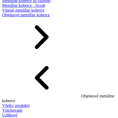
Metrážne koberce so vzorom
Metrážne koberce - Scroll
Vlnené metrážne koberce
Objektové metrážne koberce
Objektové metrážne
koberce
Všetky produkty
Vpichované
Uzlíkové