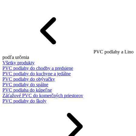
PVC podlahy a Lino
podľa určenia
Všetky produkty
PVC podlahy do chodby a predsiene
PVC podlahy do kuchyne a jedálne
PVC podlahy do obývačky
PVC podlahy do spálne
PVC podlaha do kúpeľne
Záťažové PVC do komerčných priestorov
PVC podlahy do školy