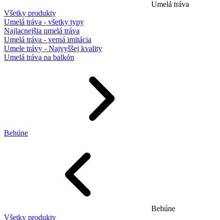
Umelá tráva
Všetky produkty
Umelá tráva - všetky typy
Najlacnejšia umelá tráva
Umelá tráva - verná imitácia
Umele trávy - Najvyššej kvality
Umelá tráva na balkón
Behúne
Behúne
Všetky produkty