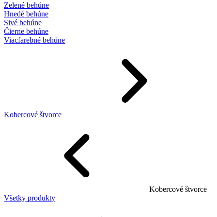
Zelené behúne
Hnedé behúne
Sivé behúne
Čierne behúne
Viacfarebné behúne
Kobercové štvorce
Kobercové štvorce
Všetky produkty