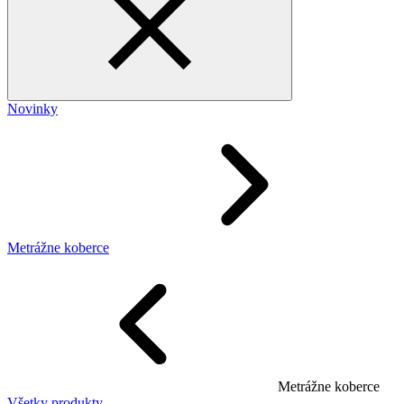
Novinky
Metrážne koberce
Metrážne koberce
Všetky produkty