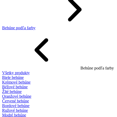
Behúne podľa farby
Behúne podľa farby
Všetky produkty
Biele behúne
Krémové behúne
Béžové behúne
Žlté behúne
Oranžové behúne
Červené behúne
Bordové behúne
Ružové behúne
Modré behúne