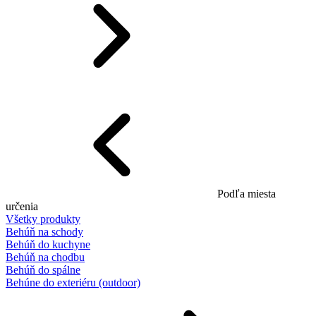
Podľa miesta
určenia
Všetky produkty
Behúň na schody
Behúň do kuchyne
Behúň na chodbu
Behúň do spálne
Behúne do exteriéru (outdoor)