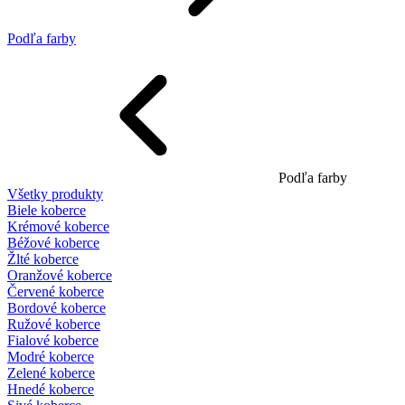
Podľa farby
Podľa farby
Všetky produkty
Biele koberce
Krémové koberce
Béžové koberce
Žlté koberce
Oranžové koberce
Červené koberce
Bordové koberce
Ružové koberce
Fialové koberce
Modré koberce
Zelené koberce
Hnedé koberce