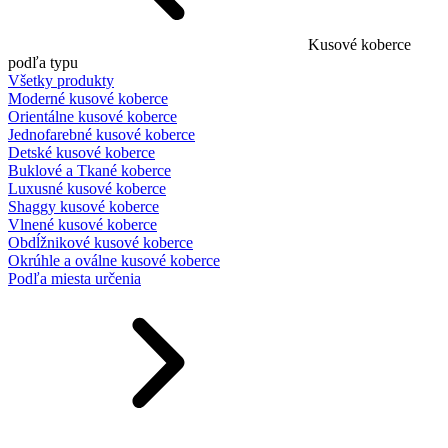
Kusové koberce
podľa typu
Všetky produkty
Moderné kusové koberce
Orientálne kusové koberce
Jednofarebné kusové koberce
Detské kusové koberce
Buklové a Tkané koberce
Luxusné kusové koberce
Shaggy kusové koberce
Vlnené kusové koberce
Obdĺžnikové kusové koberce
Okrúhle a oválne kusové koberce
Podľa miesta určenia