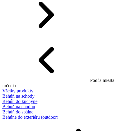
Podľa miesta
určenia
Všetky produkty
Behúň na schody
Behúň do kuchyne
Behúň na chodbu
Behúň do spálne
Behúne do exteriéru (outdoor)