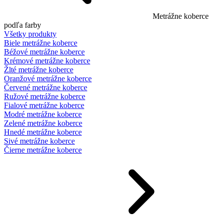
Metrážne koberce
podľa farby
Všetky produkty
Biele metrážne koberce
Béžové metrážne koberce
Krémové metrážne koberce
Žlté metrážne koberce
Oranžové metrážne koberce
Červené metrážne koberce
Ružové metrážne koberce
Fialové metrážne koberce
Modré metrážne koberce
Zelené metrážne koberce
Hnedé metrážne koberce
Sivé metrážne koberce
Čierne metrážne koberce