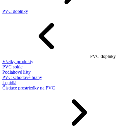
PVC doplnky
PVC doplnky
Všetky produkty
PVC sokle
Podlahové lišty
PVC schodové hrany
Lepidlá
Čistiace prostriedky na PVC