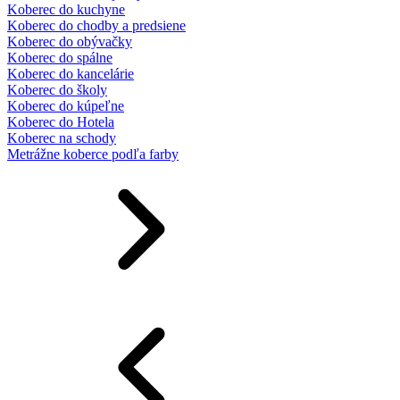
Koberec do kuchyne
Koberec do chodby a predsiene
Koberec do obývačky
Koberec do spálne
Koberec do kancelárie
Koberec do školy
Koberec do kúpeľne
Koberec do Hotela
Koberec na schody
Metrážne koberce podľa farby