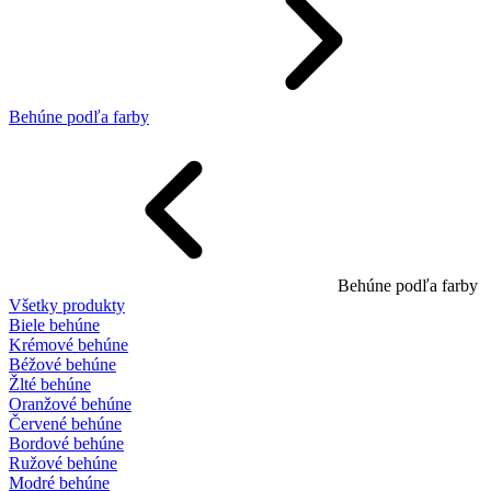
Behúne podľa farby
Behúne podľa farby
Všetky produkty
Biele behúne
Krémové behúne
Béžové behúne
Žlté behúne
Oranžové behúne
Červené behúne
Bordové behúne
Ružové behúne
Modré behúne