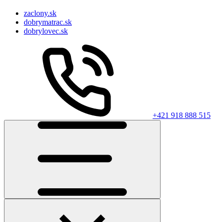
zaclony.sk
dobrymatrac.sk
dobrylovec.sk
+421 918 888 515