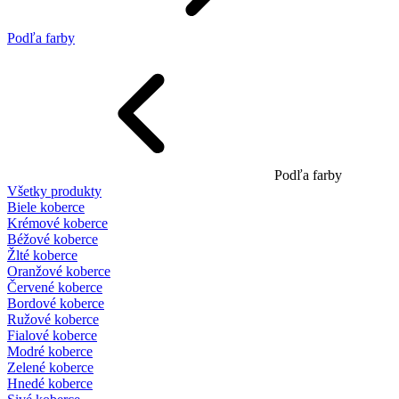
Podľa farby
Podľa farby
Všetky produkty
Biele koberce
Krémové koberce
Béžové koberce
Žlté koberce
Oranžové koberce
Červené koberce
Bordové koberce
Ružové koberce
Fialové koberce
Modré koberce
Zelené koberce
Hnedé koberce