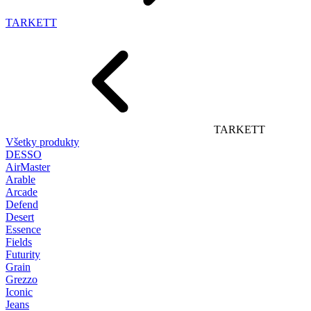
TARKETT
TARKETT
Všetky produkty
DESSO
AirMaster
Arable
Arcade
Defend
Desert
Essence
Fields
Futurity
Grain
Grezzo
Iconic
Jeans