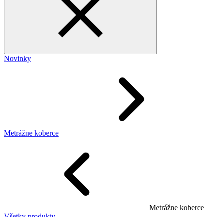
Novinky
Metrážne koberce
Metrážne koberce
Všetky produkty