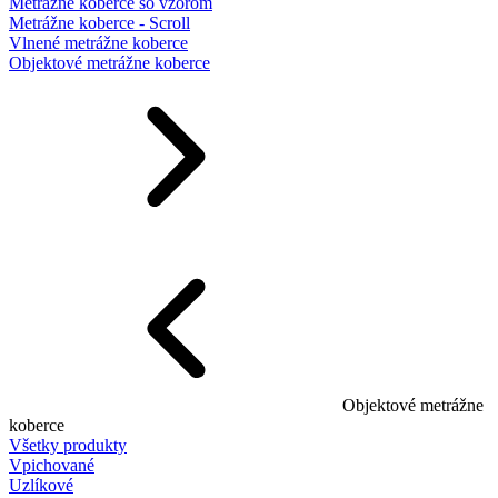
Metrážne koberce so vzorom
Metrážne koberce - Scroll
Vlnené metrážne koberce
Objektové metrážne koberce
Objektové metrážne
koberce
Všetky produkty
Vpichované
Uzlíkové