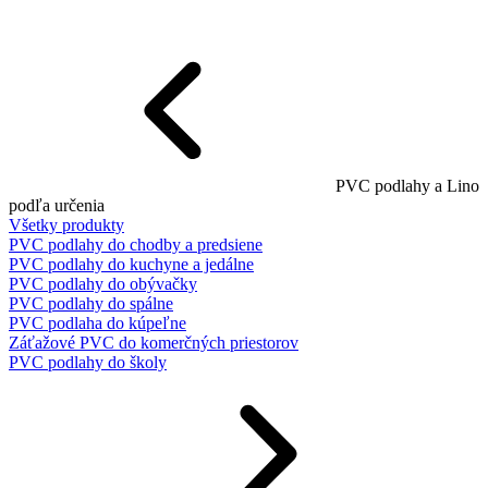
PVC podlahy a Lino
podľa určenia
Všetky produkty
PVC podlahy do chodby a predsiene
PVC podlahy do kuchyne a jedálne
PVC podlahy do obývačky
PVC podlahy do spálne
PVC podlaha do kúpeľne
Záťažové PVC do komerčných priestorov
PVC podlahy do školy