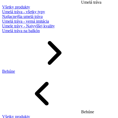
Umelá tráva
Všetky produkty
Umelá tráva - všetky typy
Najlacnejšia umelá tráva
Umelá tráva - verná imitácia
Umele trávy - Najvyššej kvality
Umelá tráva na balkón
Behúne
Behúne
Všetky produkty