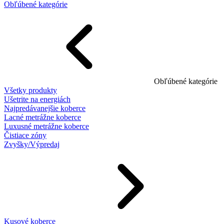
Obľúbené kategórie
Obľúbené kategórie
Všetky produkty
Ušetrite na energiách
Najpredávanejšie koberce
Lacné metrážne koberce
Luxusné metrážne koberce
Čistiace zóny
Zvyšky/Výpredaj
Kusové koberce