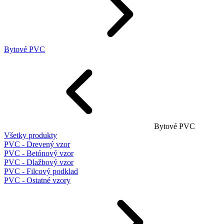
Bytové PVC
Bytové PVC
Všetky produkty
PVC - Drevený vzor
PVC - Betónový vzor
PVC - Dlažbový vzor
PVC - Filcový podklad
PVC - Ostatné vzory