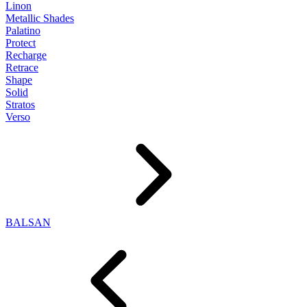
Linon
Metallic Shades
Palatino
Protect
Recharge
Retrace
Shape
Solid
Stratos
Verso
BALSAN