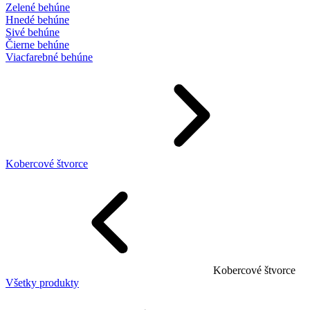
Zelené behúne
Hnedé behúne
Sivé behúne
Čierne behúne
Viacfarebné behúne
Kobercové štvorce
Kobercové štvorce
Všetky produkty