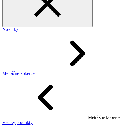
Novinky
Metrážne koberce
Metrážne koberce
Všetky produkty